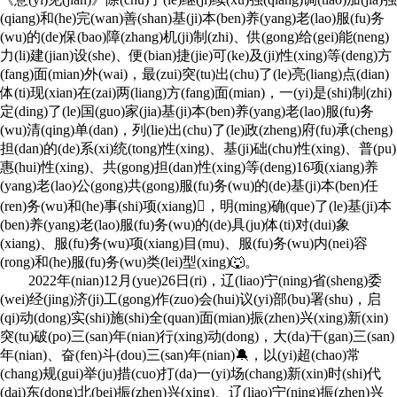
(qiang)和(he)完(wan)善(shan)基(ji)本(ben)养(yang)老(lao)服(fu)务
(wu)的(de)保(bao)障(zhang)机(ji)制(zhi)、供(gong)给(gei)能(neng)
力(li)建(jian)设(she)、便(bian)捷(jie)可(ke)及(ji)性(xing)等(deng)方
(fang)面(mian)外(wai)，最(zui)突(tu)出(chu)了(le)亮(liang)点(dian)
体(ti)现(xian)在(zai)两(liang)方(fang)面(mian)，一(yi)是(shi)制(zhi)
定(ding)了(le)国(guo)家(jia)基(ji)本(ben)养(yang)老(lao)服(fu)务
(wu)清(qing)单(dan)，列(lie)出(chu)了(le)政(zheng)府(fu)承(cheng)
担(dan)的(de)系(xi)统(tong)性(xing)、基(ji)础(chu)性(xing)、普(pu)
惠(hui)性(xing)、共(gong)担(dan)性(xing)等(deng)16项(xiang)养
(yang)老(lao)公(gong)共(gong)服(fu)务(wu)的(de)基(ji)本(ben)任
(ren)务(wu)和(he)事(shi)项(xiang)🏿，明(ming)确(que)了(le)基(ji)本
(ben)养(yang)老(lao)服(fu)务(wu)的(de)具(ju)体(ti)对(dui)象
(xiang)、服(fu)务(wu)项(xiang)目(mu)、服(fu)务(wu)内(nei)容
(rong)和(he)服(fu)务(wu)类(lei)型(xing)🐺。
2022年(nian)12月(yue)26日(ri)，辽(liao)宁(ning)省(sheng)委
(wei)经(jing)济(ji)工(gong)作(zuo)会(hui)议(yi)部(bu)署(shu)，启
(qi)动(dong)实(shi)施(shi)全(quan)面(mian)振(zhen)兴(xing)新(xin)
突(tu)破(po)三(san)年(nian)行(xing)动(dong)，大(da)干(gan)三(san)
年(nian)、奋(fen)斗(dou)三(san)年(nian)🔕，以(yi)超(chao)常
(chang)规(gui)举(ju)措(cuo)打(da)一(yi)场(chang)新(xin)时(shi)代
(dai)东(dong)北(bei)振(zhen)兴(xing)、辽(liao)宁(ning)振(zhen)兴