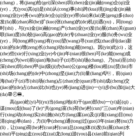
(chang)，将(jiang)给(gei)深(shen)圳(zhen)金(jin)融(rong)企(qi)业
(ye)，尤(you)其(qi)是(shi)从(cong)事(shi)跨(kua)境(jing)金(jin)融
(rong)业(ye)务(wu)的(de)企(qi)业(ye)带(dai)来(lai)更(geng)多(duo)
发(fa)展(zhan)和(he)扩(kuo)张(zhang)的(de)机(ji)遇(yu)，同(tong)
时(shi)，与(yu)金(jin)融(rong)产(chan)业(ye)发(fa)展(zhan)关(guan)
联(lian)度(du)较(jiao)高(gao)的(de)专(zhuan)业(ye)服(fu)务(wu)业
(ye)，同(tong)样(yang)有(you)望(wang)寻(xun)找(zhao)到(dao)新
(xin)的(de)增(zeng)长(chang)动(dong)能(neng)。因(yin)此(ci)，这
(zhe)些(xie)行(xing)业(ye)今(jin)年(nian)很(hen)可(ke)能(neng)成
(cheng)为(wei)前(qian)海(hai)子(zi)市(shi)场(chang)、乃(nai)至(zhi)
深(shen)圳(zhen)甲(jia)级(ji)办(ban)公(gong)楼(lou)租(zu)赁(lin)市
(shi)场(chang)的(de)中(zhong)坚(jian)力(li)量(liang)📪🀄，前(qian)
海(hai)子(zi)市(shi)场(chang)占(zhan)全(quan)市(shi)成(cheng)交
(jiao)的(de)占(zhan)比(bi)也(ye)将(jiang)进(jin)一(yi)步(bu)加(jia)大
(da)📆🕗🍔。
高(gao)屹(yi)与(yu)当(dang)地(di)干(gan)部(bu)一(yi)起(qi)，
谋(mou)划(hua)了(le)“共(gong)富(fu)荷(he)村(cun)”三(san)年(nian)
行(xing)动(dong)实(shi)施(shi)方(fang)案(an)及(ji)项(xiang)目(mu)
清(qing)单(dan)，力(li)争(zheng)通(tong)过(guo)3年(nian)努(nu)力
(li)，让(rang)荷(he)村(cun)村(cun)总(zong)体(ti)发(fa)展(zhan)水
(shui)平(ping)走(zou)在(zai)龙(long)游(you)县(xian)前(qian)列