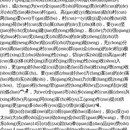
(lie)，成(cheng)为(wei)全(quan)市(shi)同(tong)类(lei)村(cun)的(de)
示(shi)范(fan)标(biao)杆(gan)。高(gao)屹(yi)勉(mian)励(li)村(cun)
两(liang)委(wei)干(gan)部(bu)，村(cun)一(yi)级(ji)是(shi)推(tui)动
(dong)荷(he)村(cun)发(fa)展(zhan)的(de)主(zhu)体(ti)，要(yao)坚
(jian)持(chi)党(dang)建(jian)统(tong)领(ling)，着(zhe)力(li)强(qiang)
化(hua)村(cun)党(dang)支(zhi)部(bu)的(de)政(zheng)治(zhi)功
(gong)能(neng)和(he)组(zu)织(zhi)功(gong)能(neng)，充(chong)分
(fen)调(tiao)动(dong)村(cun)民(min)群(qun)众(zhong)的(de)积(ji)极
(ji)性(xing)主(zhu)动(dong)性(xing)，切(qie)实(shi)提(ti)高(gao)村
(cun)集(ji)体(ti)经(jing)济(ji)经(jing)营(ying)性(xing)收(shou)入
(ru)，更(geng)好(hao)促(cu)进(jin)老(lao)百(bai)姓(xing)增(zeng)收
(shou)致(zhi)富(fu)。要(yao)抓(zhua)好(hao)方(fang)案(an)的(de)落
(luo)地(di)实(shi)施(shi)，强(qiang)化(hua)力(li)量(liang)统(tong)筹
(chou)、过(guo)程(cheng)管(guan)控(kong)和(he)总(zong)结(jie)提
(ti)炼(lian)🦰🪑，为(wei)全(quan)市(shi)乡(xiang)村(cun)振(zhen)兴
(xing)和(he)共(gong)同(tong)富(fu)裕(yu)工(gong)作(zuo)提(ti)供
(gong)更(geng)多(duo)有(you)益(yi)借(jie)鉴(jian)🛂。
据(ju)台(tai)媒(mei)此(ci)前(qian)报(bao)道(dao)，据(ju)亚(ya)
太(tai)大(da)师(shi)运(yun)动(dong)会(hui)官(guan)网(wang)，李(li)
东(dong)宪(xian)14日(ri)在(zai)跆(tai)拳(quan)道(dao)品(pin)势(shi)
个(ge)人(ren)组(zu)40岁(sui)组(zu)别(bie)中(zhong)取(qu)得(de)铜