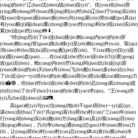
(xing)的(de)“辽(liao)沈(shen)战(zhan)役(yi)”。优(you)化(hua)营
(ying)商(shang)环(huan)境(jing)则(ze)对(dui)辽(liao)宁(ning)实(shi)
现(xian)全(quan)面(mian)振(zhen)兴(xing)新(xin)突(tu)破(po)具(ju)
有(you)极(ji)端(duan)重(zhong)要(yao)性(xing)和(he)现(xian)实(shi)
紧(jin)迫(po)性(xing)🚻⬇。
“经(jing)历(li)了(le)连(lian)接(jie)舱(cang)内(nei)的(de)穿
(chuan)舱(cang)管(guan)路(lu)移(yi)至(zhi)舱(cang)外(wai)、取(qu)
消(xiao)补(bu)加(jia)层(ceng)配(pei)置(zhi)、下(xia)移(yi)仪(yi)器
(qi)圆(yuan)盘(pan)……在(zai)这(zhe)些(xie)设(she)计(ji)更(geng)
改(gai)后(hou)，舱(cang)内(nei)空(kong)间(jian)比(bi)起(qi)原
(yuan)来(lai)的(de)天(tian)舟(zhou)飞(fei)船(chuan)多(duo)出(chu)
了(le)近(jin)一(yi)倍(bei)的(de)载(zai)荷(he)搭(da)载(zai)能(neng)力
(li)🏟🟢，但(dan)对(dui)设(she)备(bei)的(de)总(zong)装(zhuang)提
(ti)出(chu)了(le)不(bu)小(xiao)的(de)要(yao)求(qiu)。”王(wang)亦
(yi)凡(fan)说(shuo)🥟📟📷。
高(gao)屹(yi)与(yu)当(dang)地(di)干(gan)部(bu)一(yi)起(qi)，
谋(mou)划(hua)了(le)“共(gong)富(fu)荷(he)村(cun)”三(san)年(nian)
行(xing)动(dong)实(shi)施(shi)方(fang)案(an)及(ji)项(xiang)目(mu)
清(qing)单(dan)，力(li)争(zheng)通(tong)过(guo)3年(nian)努(nu)力
(li)，让(rang)荷(he)村(cun)村(cun)总(zong)体(ti)发(fa)展(zhan)水
(shui)平(ping)走(zou)在(zai)龙(long)游(you)县(xian)前(qian)列