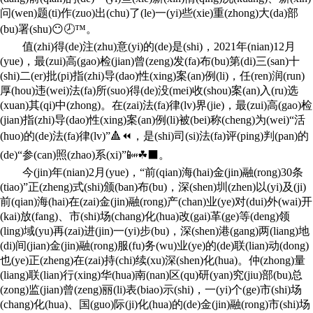
问(wen)题(ti)作(zuo)出(chu)了(le)一(yi)些(xie)重(zhong)大(da)部
(bu)署(shu)😶🕗™。
值(zhi)得(de)注(zhu)意(yi)的(de)是(shi)，2021年(nian)12月
(yue)，最(zui)高(gao)检(jian)曾(zeng)发(fa)布(bu)第(di)三(san)十
(shi)二(er)批(pi)指(zhi)导(dao)性(xing)案(an)例(li)，任(ren)润(run)
厚(hou)违(wei)法(fa)所(suo)得(de)没(mei)收(shou)案(an)入(ru)选
(xuan)其(qi)中(zhong)。在(zai)法(fa)律(lv)界(jie)，最(zui)高(gao)检
(jian)指(zhi)导(dao)性(xing)案(an)例(li)被(bei)称(cheng)为(wei)“活
(huo)的(de)法(fa)律(lv)”🔺⏪，是(shi)司(si)法(fa)评(ping)判(pan)的
(de)“参(can)照(zhao)系(xi)”📴☘⬛。
今(jin)年(nian)2月(yue)，“前(qian)海(hai)金(jin)融(rong)30条
(tiao)”正(zheng)式(shi)颁(ban)布(bu)，深(shen)圳(zhen)以(yi)及(ji)
前(qian)海(hai)在(zai)金(jin)融(rong)产(chan)业(ye)对(dui)外(wai)开
(kai)放(fang)、市(shi)场(chang)化(hua)改(gai)革(ge)等(deng)领
(ling)域(yu)再(zai)进(jin)一(yi)步(bu)，深(shen)港(gang)两(liang)地
(di)间(jian)金(jin)融(rong)服(fu)务(wu)业(ye)的(de)联(lian)动(dong)
也(ye)正(zheng)在(zai)持(chi)续(xu)深(shen)化(hua)。仲(zhong)量
(liang)联(lian)行(xing)华(hua)南(nan)区(qu)研(yan)究(jiu)部(bu)总
(zong)监(jian)曾(zeng)丽(li)表(biao)示(shi)，一(yi)个(ge)市(shi)场
(chang)化(hua)、国(guo)际(ji)化(hua)的(de)金(jin)融(rong)市(shi)场