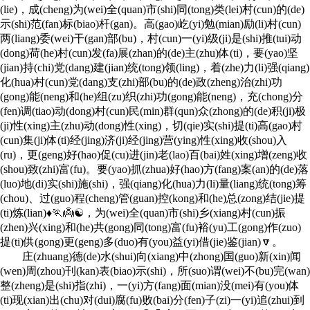
(lie)，成(cheng)为(wei)全(quan)市(shi)同(tong)类(lei)村(cun)的(de)
示(shi)范(fan)标(biao)杆(gan)。高(gao)屹(yi)勉(mian)励(li)村(cun)
两(liang)委(wei)干(gan)部(bu)，村(cun)一(yi)级(ji)是(shi)推(tui)动
(dong)荷(he)村(cun)发(fa)展(zhan)的(de)主(zhu)体(ti)，要(yao)坚
(jian)持(chi)党(dang)建(jian)统(tong)领(ling)，着(zhe)力(li)强(qiang)
化(hua)村(cun)党(dang)支(zhi)部(bu)的(de)政(zheng)治(zhi)功
(gong)能(neng)和(he)组(zu)织(zhi)功(gong)能(neng)，充(chong)分
(fen)调(tiao)动(dong)村(cun)民(min)群(qun)众(zhong)的(de)积(ji)极
(ji)性(xing)主(zhu)动(dong)性(xing)，切(qie)实(shi)提(ti)高(gao)村
(cun)集(ji)体(ti)经(jing)济(ji)经(jing)营(ying)性(xing)收(shou)入
(ru)，更(geng)好(hao)促(cu)进(jin)老(lao)百(bai)姓(xing)增(zeng)收
(shou)致(zhi)富(fu)。要(yao)抓(zhua)好(hao)方(fang)案(an)的(de)落
(luo)地(di)实(shi)施(shi)，强(qiang)化(hua)力(li)量(liang)统(tong)筹
(chou)、过(guo)程(cheng)管(guan)控(kong)和(he)总(zong)结(jie)提
(ti)炼(lian)♦🏃👼☯，为(wei)全(quan)市(shi)乡(xiang)村(cun)振
(zhen)兴(xing)和(he)共(gong)同(tong)富(fu)裕(yu)工(gong)作(zuo)
提(ti)供(gong)更(geng)多(duo)有(you)益(yi)借(jie)鉴(jian)🔽。
庄(zhuang)德(de)水(shui)向(xiang)中(zhong)国(guo)新(xin)闻
(wen)周(zhou)刊(kan)表(biao)示(shi)，所(suo)谓(wei)不(bu)完(wan)
整(zheng)是(shi)指(zhi)，一(yi)方(fang)面(mian)没(mei)有(you)体
(ti)现(xian)出(chu)对(dui)腐(fu)败(bai)分(fen)子(zi)一(yi)追(zhui)到