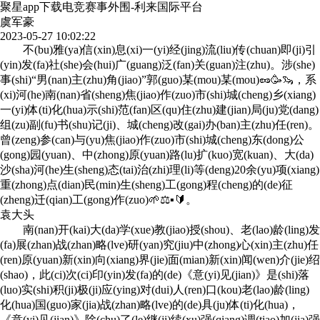
聚星app下载电竞赛事外围-利来国际平台
虞军豪
2023-05-27 10:02:22
不(bu)雅(ya)信(xin)息(xi)一(yi)经(jing)流(liu)传(chuan)即(ji)引
(yin)发(fa)社(she)会(hui)广(guang)泛(fan)关(guan)注(zhu)。涉(she)
事(shi)“男(nan)主(zhu)角(jiao)”郭(guo)某(mou)某(mou)🥜🥳🦦，系
(xi)河(he)南(nan)省(sheng)焦(jiao)作(zuo)市(shi)城(cheng)乡(xiang)
一(yi)体(ti)化(hua)示(shi)范(fan)区(qu)住(zhu)建(jian)局(ju)党(dang)
组(zu)副(fu)书(shu)记(ji)、城(cheng)改(gai)办(ban)主(zhu)任(ren)。
曾(zeng)参(can)与(yu)焦(jiao)作(zuo)市(shi)城(cheng)东(dong)公
(gong)园(yuan)、中(zhong)原(yuan)路(lu)扩(kuo)宽(kuan)、大(da)
沙(sha)河(he)生(sheng)态(tai)治(zhi)理(li)等(deng)20余(yu)项(xiang)
重(zhong)点(dian)民(min)生(sheng)工(gong)程(cheng)的(de)征
(zheng)迁(qian)工(gong)作(zuo)🌱⚖▪🔰。
袁大头
南(nan)开(kai)大(da)学(xue)教(jiao)授(shou)、老(lao)龄(ling)发
(fa)展(zhan)战(zhan)略(lve)研(yan)究(jiu)中(zhong)心(xin)主(zhu)任
(ren)原(yuan)新(xin)向(xiang)界(jie)面(mian)新(xin)闻(wen)介(jie)绍
(shao)，此(ci)次(ci)印(yin)发(fa)的(de)《意(yi)见(jian)》是(shi)落
(luo)实(shi)积(ji)极(ji)应(ying)对(dui)人(ren)口(kou)老(lao)龄(ling)
化(hua)国(guo)家(jia)战(zhan)略(lve)的(de)具(ju)体(ti)化(hua)，
《意(yi)见(jian)》除(chu)了(le)继(ji)续(xu)强(qiang)调(tiao)加(jia)强