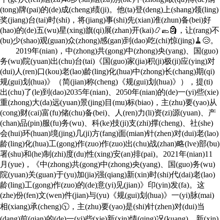
(tong)牌(pai)的(de)成(cheng)绩(ji)。他(ta)登(deng)上(shang)领(ling)
奖(jiang)台(tai)时(shi)，将(jiang)事(shi)先(xian)准(zhun)备(bei)好
(hao)的(de)五(wu)星(xing)旗(qi)展(zhan)开(kai)📿🥿🗿，让(rang)不
(bu)少(shao)观(guan)众(zhong)感(gan)到(dao)吃(chi)惊(jing)🧹😢。
2019年(nian)，中(zhong)共(gong)中(zhong)央(yang)、国(guo)
务(wu)院(yuan)出(chu)台(tai)《国(guo)家(jia)积(ji)极(ji)应(ying)对
(dui)人(ren)口(kou)老(lao)龄(ling)化(hua)中(zhong)长(chang)期(qi)
规(gui)划(hua)》（简(jian)称(cheng)《规(gui)划(hua)》），提(ti)
出(chu)了(le)到(dao)2035年(nian)、2050年(nian)的(de)一(yi)些(xie)
重(zhong)大(da)远(yuan)景(jing)目(mu)标(biao)，主(zhu)要(yao)从
(cong)财(cai)富(fu)储(chu)备(bei)、人(ren)力(li)资(zi)源(yuan)、产
(chan)品(pin)服(fu)务(wu)、科(ke)技(ji)支(zhi)撑(cheng)、社(she)
会(hui)环(huan)境(jing)几(ji)方(fang)面(mian)针(zhen)对(dui)老(lao)
龄(ling)化(hua)工(gong)作(zuo)作(zuo)出(chu)战(zhan)略(lve)部(bu)
署(shu)和(he)制(zhi)度(du)性(xing)安(an)排(pai)。2021年(nian)11
月(yue)，《中(zhong)共(gong)中(zhong)央(yang)、国(guo)务(wu)
院(yuan)关(guan)于(yu)加(jia)强(qiang)新(xin)时(shi)代(dai)老(lao)
龄(ling)工(gong)作(zuo)的(de)意(yi)见(jian)》印(yin)发(fa)。这
(zhe)份(fen)文(wen)件(jian)与(yu)《规(gui)划(hua)》一(yi)脉(mai)
相(xiang)承(cheng)🕥，主(zhu)要(yao)是(shi)针(zhen)对(dui)当
(dang)前(qian)的(de)一(yi)些(xie)新(xin)情(qing)况(kuang)、新(xin)