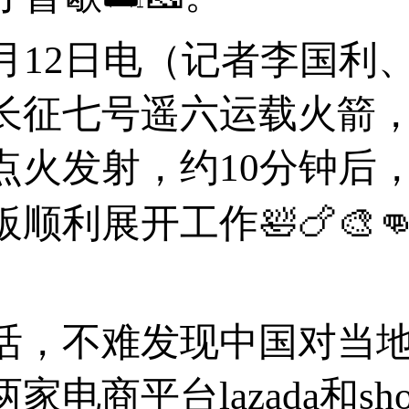
12日电（记者李国利
征七号遥六运载火箭，11
点火发射，约10分钟后
利展开工作🛀🍗🎨
，不难发现中国对当地
电商平台lazada和sh