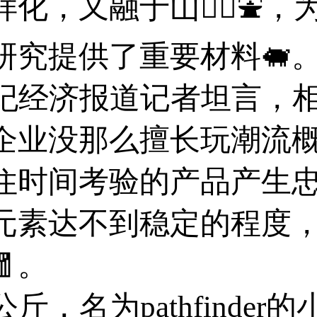
化，又融于山水🏼⛲，
研究提供了重要材料🐖
经济报道记者坦言，相
企业没那么擅长玩潮流
住时间考验的产品产生
素达不到稳定的程度，或
。
名为pathfinder