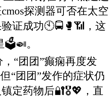
mos探测器可否在太空
成功🕙🚍🥊📶，这
🗳🍛。
分，“团团”癫痫再度发
但“团团”发作的症状仍
药物后🔐🎖💖，直