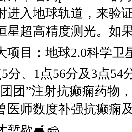
进入地球轨道，来验证c
星超高精度测光。如果验证
项目：地球2.0科学卫星
分、1点56分及3点54
团团”注射抗癫痫药物，
医师数度补强抗癫痫及镇定
暂歇🛋🧀。