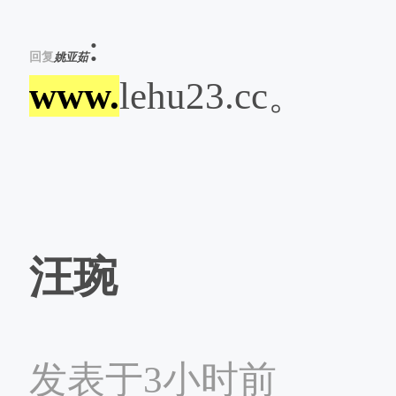
:
回复
姚亚茹
www.
lehu23.cc。
汪琬
发表于3小时前