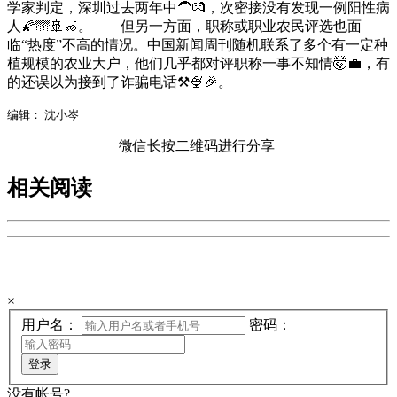
学家判定，深圳过去两年中🦱💏，次密接没有发现一例阳性病
人🌠🌁🚢🦽。 但另一方面，职称或职业农民评选也面
临“热度”不高的情况。中国新闻周刊随机联系了多个有一定种
植规模的农业大户，他们几乎都对评职称一事不知情🤯💼，有
的还误以为接到了诈骗电话⚒🍨🎉。
编辑： 沈小岑
微信长按二维码进行分享
相关阅读
欢迎来到手机广西网登陆页
×
用户名：
密码：
登录
没有帐号?