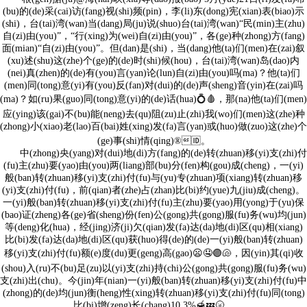
(bu)的(de)采(cai)访(fang)视(shi)频(pin)，李(li)东(dong)宪(xian)表(biao)示
(shi)，台(tai)湾(wan)当(dang)局(ju)说(shuo)台(tai)湾(wan)“民(min)主(zhu)
自(zi)由(you)”，“行(xing)为(wei)自(zi)由(you)”，各(ge)种(zhong)方(fang)
面(mian)“自(zi)由(you)”。但(dan)是(shi)，当(dang)他(ta)们(men)在(zai)叙
(xu)述(shu)这(zhe)个(ge)的(de)时(shi)候(hou)，台(tai)湾(wan)岛(dao)内
(nei)真(zhen)的(de)有(you)言(yan)论(lun)自(zi)由(you)吗(ma)？他(ta)们
(men)同(tong)意(yi)有(you)反(fan)对(dui)的(de)声(sheng)音(yin)在(zai)吗
(ma)？如(ru)果(guo)同(tong)意(yi)的(de)话(hua)💍🩸，那(na)他(ta)们(men)
应(ying)该(gai)不(bu)能(neng)去(qu)阻(zu)止(zhi)我(wo)们(men)这(zhe)种
(zhong)小(xiao)老(lao)百(bai)姓(xing)发(fa)言(yan)或(huo)做(zuo)这(zhe)个
(ge)事(shi)情(qing)®🆔。
中(zhong)央(yang)对(dui)地(di)方(fang)的(de)转(zhuan)移(yi)支(zhi)付
(fu)主(zhu)要(yao)由(you)两(liang)部(bu)分(fen)构(gou)成(cheng)，一(yi)
般(ban)转(zhuan)移(yi)支(zhi)付(fu)与(yu)专(zhuan)项(xiang)转(zhuan)移
(yi)支(zhi)付(fu)，前(qian)者(zhe)占(zhan)比(bi)约(yue)九(jiu)成(cheng)。
一(yi)般(ban)转(zhuan)移(yi)支(zhi)付(fu)主(zhu)要(yao)用(yong)于(yu)保
(bao)证(zheng)各(ge)省(sheng)份(fen)公(gong)共(gong)服(fu)务(wu)均(jun)
等(deng)化(hua)，经(jing)济(ji)欠(qian)发(fa)达(da)地(di)区(qu)相(xiang)
比(bi)发(fa)达(da)地(di)区(qu)获(huo)得(de)的(de)一(yi)般(ban)转(zhuan)
移(yi)支(zhi)付(fu)额(e)度(du)更(geng)高(gao)😦🤤🟣🐚，因(yin)其(qi)收
(shou)入(ru)不(bu)足(zu)以(yi)支(zhi)持(chi)公(gong)共(gong)服(fu)务(wu)
支(zhi)出(chu)。今(jin)年(nian)一(yi)般(ban)转(zhuan)移(yi)支(zhi)付(fu)中
(zhong)的(de)均(jun)衡(heng)性(xing)转(zhuan)移(yi)支(zhi)付(fu)同(tong)
比(bi)增(zeng)长(chang)10.3%🍯💤🌝。