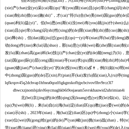
伯(bo)恩(en)斯(si)指(zhi)，只(zhi)有(you)对(dui)中(zhong)国(
(xie)产(chan)业(ye)采(cai)取(qu)“有(you)限(xian)且(qie)常(chang)识(shi
(xian)制(zhi)措(cuo)施(shi)”，才(cai)“符(fu)合(he)美(mei)国(guo)的(de)
(quan)利(li)益(yi)”。伯(bo)恩(en)斯(si)没(mei)有(you)就(jiu)什(shen)么
(xian)且(qie)常(chang)识(shi)性(xing)的(de)限(xian)制(zhi)措(cuo)施(shi
(jie)释(shi)，但(dan)就(jiu)过(guo)去(qu)一(yi)年(nian)拜(bai)登(deng)政
动(dong)作(zuo)来(lai)说(shuo)，那(na)意(yi)味(wei)着(zhe)限(xian)制(z
发(fa)展(zhan)高(gao)科(ke)技(ji)产(chan)业(ye)的(de)能(neng)力(li)，意
(zai)国(guo)际(ji)层(ceng)面(mian)寻(xun)求(qiu)限(xian)制(zhi)对(dui
(guan)键(jian)产(chan)业(ye)”的(de)投(tou)资(zi)💇🍷，例(li)如(ru)明(mi
中(zhong)国(guo)的(de)芯(xin)片(pian)开(kai)发(fa)陷(xian)入(ru)停(tin
lqfkrqov45q2dchvap1hfnea0qozlfigkgnxkofbjpcbcivovflhv9rcz3l7
dbwcxzjnomlsjzkvl6sycmaghkb6i9osjaeam5svrskhauwid2uhrimian4i
北(bei)京(jing)的(de)情(qing)况(kuang)也(ye)类(lei)似(si)。以(y
(qu)为(wei)例(li)，来(lai)自(zi)海(hai)淀(dian)区(qu)教(jiao)委(wei)的(
(xian)示(shi)，2023年(nian)，海(hai)淀(dian)区(qu)中(zhong)小(xiao)学(
(xue)位(wei)供(gong)给(gei)的(de)严(yan)峻(jun)挑(tiao)战(zhan)，特(te)
学(xue)将(jiang)迎(ying)来(lai)前(qian)所(suo)未(wei)有(you)的(de)入(r