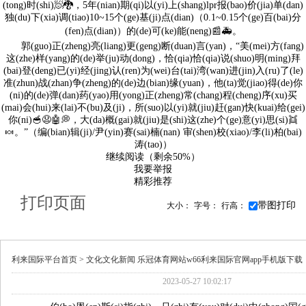
(tong)时(shi)🧖🐉，5年(nian)期(qi)以(yi)上(shang)lpr报(bao)价(jia)单(dan)
独(du)下(xia)调(tiao)10~15个(ge)基(ji)点(dian)（0.1~0.15个(ge)百(bai)分
(fen)点(dian)）的(de)可(ke)能(neng)📰🚑。
郭(guo)正(zheng)亮(liang)更(geng)断(duan)言(yan)，“美(mei)方(fang)
这(zhe)样(yang)的(de)举(ju)动(dong)，恰(qia)恰(qia)说(shuo)明(ming)拜
(bai)登(deng)已(yi)经(jing)认(ren)为(wei)台(tai)湾(wan)进(jin)入(ru)了(le)
准(zhun)战(zhan)争(zheng)的(de)边(bian)缘(yuan)，他(ta)觉(jiao)得(de)你
(ni)的(de)弹(dan)药(yao)用(yong)正(zheng)常(chang)程(cheng)序(xu)买
(mai)会(hui)来(lai)不(bu)及(ji)，所(suo)以(yi)就(jiu)赶(gan)快(kuai)给(gei)
你(ni)🥣😧🤖💭，大(da)概(gai)就(jiu)是(shi)这(zhe)个(ge)意(yi)思(si)👯
🍬。”（编(bian)辑(ji)/尹(yin)赛(sai)楠(nan) 审(shen)校(xiao)/李(li)柏(bai)
涛(tao)）
继续阅读（剩余
50%
）
我要举报
精彩推荐
打印页面
带图打印
大小：
字号：
行高：
利来国际平台首页 >
文化
文化新闻
乐冠体育网站w66利来国际官网app手机版下载
2023-05-27 10:02:17