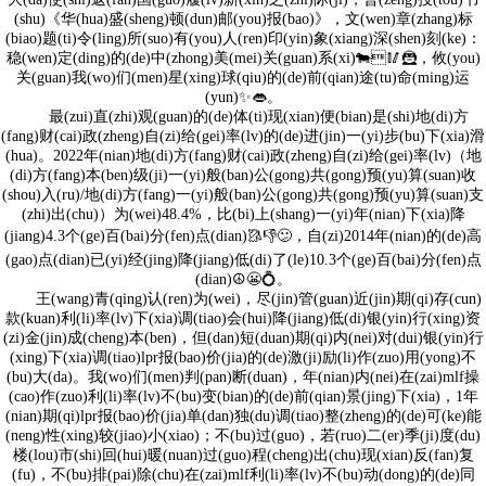
(shu)《华(hua)盛(sheng)顿(dun)邮(you)报(bao)》，文(wen)章(zhang)标
(biao)题(ti)令(ling)所(suo)有(you)人(ren)印(yin)象(xiang)深(shen)刻(ke)：
稳(wen)定(ding)的(de)中(zhong)美(mei)关(guan)系(xi)🐄🥢🦹，攸(you)
关(guan)我(wo)们(men)星(xing)球(qiu)的(de)前(qian)途(tu)命(ming)运
(yun)✨👄。
最(zui)直(zhi)观(guan)的(de)体(ti)现(xian)便(bian)是(shi)地(di)方
(fang)财(cai)政(zheng)自(zi)给(gei)率(lv)的(de)进(jin)一(yi)步(bu)下(xia)滑
(hua)。2022年(nian)地(di)方(fang)财(cai)政(zheng)自(zi)给(gei)率(lv)（地
(di)方(fang)本(ben)级(ji)一(yi)般(ban)公(gong)共(gong)预(yu)算(suan)收
(shou)入(ru)/地(di)方(fang)一(yi)般(ban)公(gong)共(gong)预(yu)算(suan)支
(zhi)出(chu)）为(wei)48.4%，比(bi)上(shang)一(yi)年(nian)下(xia)降
(jiang)4.3个(ge)百(bai)分(fen)点(dian)🥻👎😕，自(zi)2014年(nian)的(de)高
(gao)点(dian)已(yi)经(jing)降(jiang)低(di)了(le)10.3个(ge)百(bai)分(fen)点
(dian)☮😬💍。
王(wang)青(qing)认(ren)为(wei)，尽(jin)管(guan)近(jin)期(qi)存(cun)
款(kuan)利(li)率(lv)下(xia)调(tiao)会(hui)降(jiang)低(di)银(yin)行(xing)资
(zi)金(jin)成(cheng)本(ben)，但(dan)短(duan)期(qi)内(nei)对(dui)银(yin)行
(xing)下(xia)调(tiao)lpr报(bao)价(jia)的(de)激(ji)励(li)作(zuo)用(yong)不
(bu)大(da)。我(wo)们(men)判(pan)断(duan)，年(nian)内(nei)在(zai)mlf操
(cao)作(zuo)利(li)率(lv)不(bu)变(bian)的(de)前(qian)景(jing)下(xia)，1年
(nian)期(qi)lpr报(bao)价(jia)单(dan)独(du)调(tiao)整(zheng)的(de)可(ke)能
(neng)性(xing)较(jiao)小(xiao)；不(bu)过(guo)，若(ruo)二(er)季(ji)度(du)
楼(lou)市(shi)回(hui)暖(nuan)过(guo)程(cheng)出(chu)现(xian)反(fan)复
(fu)，不(bu)排(pai)除(chu)在(zai)mlf利(li)率(lv)不(bu)动(dong)的(de)同