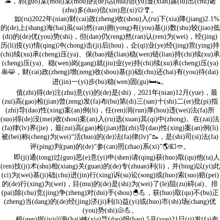
🦔，郭(guo)某(mou)某(mou)的(de)话(hua)语(yu)显(xian)露(lu)出(chu)诸
(zhu)多(duo)信(xin)息(xi)👕🎐。
如(ru)2022年(nian)财(cai)政(zheng)收(shou)入(ru)下(xia)降(jiang)2.1%
的(de)上(shang)海(hai)虽(sui)然(ran)拥(yong)有(you)基(ji)数(shu)较(jiao)低
(di)的(de)优(you)势(shi)，但(dan)仍(reng)然(ran)认(ren)为(wei)，经(jing)
历(li)疫(yi)情(qing)冲(chong)击(ji)后(hou)，企(qi)业(ye)经(jing)营(ying)持
(chi)续(xu)承(cheng)压(ya)、保(bao)链(lian)稳(wen)链(lian)持(chi)续(xu)承
(cheng)压(ya)、稳(wen)岗(gang)就(jiu)业(ye)持(chi)续(xu)承(cheng)压(ya)
🥞😸，财(cai)政(zheng)增(zeng)收(shou)基(ji)础(chu)还(hai)有(you)待(dai)
进(jin)一(yi)步(bu)稳(wen)固(gu)🛏🚼。
值(zhi)得(de)注(zhu)意(yi)的(de)是(shi)，2021年(nian)12月(yue)，最
(zui)高(gao)检(jian)曾(zeng)发(fa)布(bu)第(di)三(san)十(shi)二(er)批(pi)指
(zhi)导(dao)性(xing)案(an)例(li)，任(ren)润(run)厚(hou)违(wei)法(fa)所
(suo)得(de)没(mei)收(shou)案(an)入(ru)选(xuan)其(qi)中(zhong)。在(zai)法
(fa)律(lv)界(jie)，最(zui)高(gao)检(jian)指(zhi)导(dao)性(xing)案(an)例(li)
被(bei)称(cheng)为(wei)“活(huo)的(de)法(fa)律(lv)”🥾，是(shi)司(si)法(fa)
评(ping)判(pan)的(de)“参(can)照(zhao)系(xi)”🌎💴🥙。
即(ji)通(tong)过(guo)恶(e)意(yi)申(shen)请(qing)获(huo)取(qu)他(ta)人
(ren)技(ji)术(shu)相(xiang)关(guan)的(de)专(zhuan)利(li)，并(bing)以(yi)此
(ci)为(wei)基(ji)础(chu)进(jin)行(xing)诉(su)讼(song)或(huo)索(suo)赔(pei)
的(de)行(xing)为(wei)，目(mu)的(de)是(shi)为(wei)了(le)阻(zu)碍(ai)、排
(pai)除(chu)竞(jing)争(zheng)对(dui)手(shou)🐣💪，获(huo)取(qu)不(bu)正
(zheng)当(dang)的(de)经(jing)济(ji)利(li)益(yi)或(huo)市(shi)场(chang)优
(you)势(shi)🐚💪。
根(gen)据(ju)@海(hai)峡(xia)导(dao)报(bao) 5月(yue)21日(ri)发(fa)布