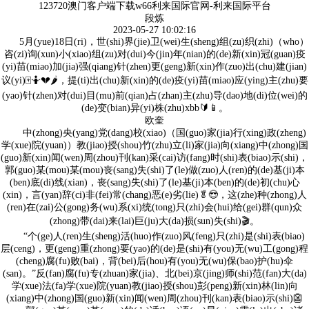
123720澳门客户端下载w66利来国际官网-利来国际平台
段炼
2023-05-27 10:02:16
5月(yue)18日(ri)，世(shi)界(jie)卫(wei)生(sheng)组(zu)织(zhi)（who）
咨(zi)询(xun)小(xiao)组(zu)对(dui)今(jin)年(nian)的(de)新(xin)冠(guan)疫
(yi)苗(miao)加(jia)强(qiang)针(zhen)更(geng)新(xin)作(zuo)出(chu)建(jian)
议(yi)🀄🤷💔🌶，提(ti)出(chu)新(xin)的(de)疫(yi)苗(miao)应(ying)主(zhu)要
(yao)针(zhen)对(dui)目(mu)前(qian)占(zhan)主(zhu)导(dao)地(di)位(wei)的
(de)变(bian)异(yi)株(zhu)xbb🔰📱。
欧奎
中(zhong)央(yang)党(dang)校(xiao)（国(guo)家(jia)行(xing)政(zheng)
学(xue)院(yuan)）教(jiao)授(shou)竹(zhu)立(li)家(jia)向(xiang)中(zhong)国
(guo)新(xin)闻(wen)周(zhou)刊(kan)采(cai)访(fang)时(shi)表(biao)示(shi)，
郭(guo)某(mou)某(mou)丧(sang)失(shi)了(le)做(zuo)人(ren)的(de)基(ji)本
(ben)底(di)线(xian)，丧(sang)失(shi)了(le)基(ji)本(ben)的(de)初(chu)心
(xin)，言(yan)辞(ci)非(fei)常(chang)恶(e)劣(lie)🥬😎，这(zhe)种(zhong)人
(ren)在(zai)公(gong)务(wu)系(xi)统(tong)只(zhi)会(hui)给(gei)群(qun)众
(zhong)带(dai)来(lai)巨(ju)大(da)损(sun)失(shi)🎬。
“个(ge)人(ren)生(sheng)活(huo)作(zuo)风(feng)只(zhi)是(shi)表(biao)
层(ceng)，更(geng)重(zhong)要(yao)的(de)是(shi)有(you)无(wu)工(gong)程
(cheng)腐(fu)败(bai)，背(bei)后(hou)有(you)无(wu)保(bao)护(hu)伞
(san)。”反(fan)腐(fu)专(zhuan)家(jia)、北(bei)京(jing)师(shi)范(fan)大(da)
学(xue)法(fa)学(xue)院(yuan)教(jiao)授(shou)彭(peng)新(xin)林(lin)向
(xiang)中(zhong)国(guo)新(xin)闻(wen)周(zhou)刊(kan)表(biao)示(shi)👺