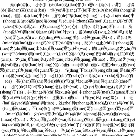
秦(qin)刚(gang)今(jin)天(tian)见(jian)伯(bo)恩(en)斯(si)，讲(jiang)得
(de)很(hen)直(zhi)白(bai)，也(ye)讲(jiang)了(le)不(bu)少(shao)重(zhong)话
(hua)。他(ta)口(kou)中(zhong)的(de)“寒(han)冰(bing)”，代(dai)表(biao)中
(zhong)国(guo)高(gao)层(ceng)对(dui)中(zhong)美(mei)关(guan)系(xi)真
(zhen)实(shi)现(xian)状(zhuang)的(de)态(tai)势(shi)判(pan)断(duan)。所
(suo)以(yi)秦(qin)刚(gang)呼(hu)吁(xu)，当(dang)务(wu)之(zhi)急(ji)是
(shi)要(yao)稳(wen)定(ding)中(zhong)美(mei)关(guan)系(xi)，避(bi)免
(mian)螺(luo)旋(xuan)式(shi)下(xia)滑(hua)，防(fang)止(zhi)中(zhong)美
(mei)之(zhi)间(jian)出(chu)现(xian)意(yi)外(wai)，他(ta)称(cheng)之(zhi)为
(wei)中(zhong)美(mei)关(guan)系(xi)的(de)共(gong)识(shi)与(yu)底(di)线
(xian)。之(zhi)所(suo)以(yi)作(zuo)此(ci)强(qiang)调(tiao)，因(yin)为(wei)
再(zai)遇(yu)寒(han)冰(bing)的(de)全(quan)球(qiu)最(zui)重(zhong)要(yao)
双(shuang)边(bian)关(guan)系(xi)，当(dang)下(xia)仍(reng)然(ran)是(shi)不
(bu)稳(wen)定(ding)并(bing)且(qie)在(zai)持(chi)续(xu)下(xia)滑(hua)的
(de)，甚(shen)至(zhi)类(lei)似(si)气(qi)球(qiu)事(shi)件(jian)这(zhe)样
(yang)的(de)非(fei)常(chang)意(yi)外(wai)，也(ye)都(dou)已(yi)发(fa)生
(sheng)了(le)，并(bing)持(chi)续(xu)给(gei)中(zhong)美(mei)关(guan)系(xi)
带(dai)来(lai)各(ge)种(zhong)挑(tiao)战(zhan)与(yu)风(feng)险(xian)。还
(hai)要(yao)强(qiang)调(tiao)，这(zhe)种(zhong)挑(tiao)战(zhan)与(yu)风
(feng)险(xian)，不(bu)仅(jin)中(zhong)美(mei)两(liang)国(guo)要(yao)面
(mian)对(dui)，外(wai)部(bu)世(shi)界(jie)同(tong)样(yang)要(yao)面
(mian)对(dui)，大(da)国(guo)外(wai)长(chang)实(shi)际(ji)上(shang)也(ye)
早(zao)就(jiu)对(dui)此(ci)给(gei)出(chu)了(le)极(ji)简(jian)也(ye)极(ji)有
(you)力(li)的(de)回(hui)答(da)，他(ta)在(zai)卸(xie)任(ren)驻(zhu)美(mei)
大(da)使(shi)返(fan)国(guo)履(lv)新(xin)之(zhi)际(ji)，曾(zeng)投(tou)书