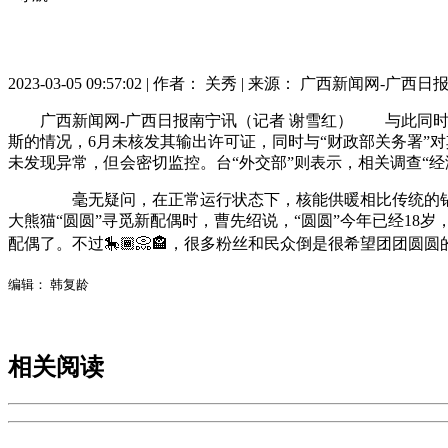
2023-03-05 09:57:02 |
作者： 关秀
|
来源： 广西新闻网-广西日
广西新闻网-广西日报南宁讯（记者 谢雪红） 与此同时
斯的情况，6月未核发其输出许可证，同时与“财政部关务署”
未发现异常，但会密切监控。台“外交部”则表示，相关调查“经
毫无疑问，在正常运行状态下，核能供暖相比传统的锅炉
大熊猫“圆圆”寻觅新配偶时，曹先绍说，“圆圆”今年已经18
配偶了。不过🎠🏾📀🏤，很多粉丝和民众倒是很希望团团圆
编辑： 韩复龄
相关阅读