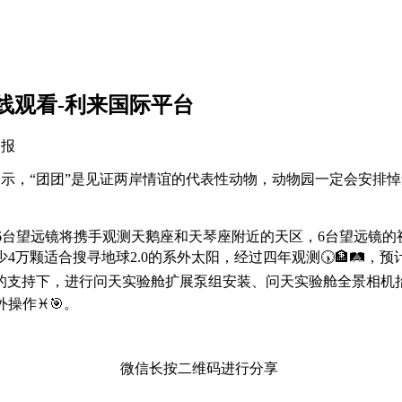
线观看-利来国际平台
日报
示，“团团”是见证两岸情谊的代表性动物，动物园一定会安排悼
6台望远镜将携手观测天鹅座和天琴座附近的天区，6台望远镜的
万颗适合搜寻地球2.0的系外太阳，经过四年观测🕠🏦🛤，预计
的支持下，进行问天实验舱扩展泵组安装、问天实验舱全景相机抬
操作♓🎯。
微信长按二维码进行分享