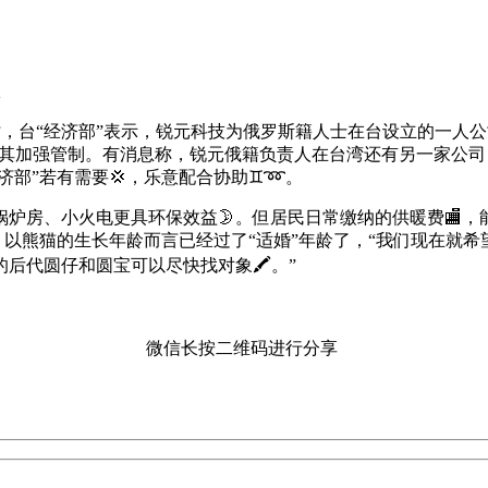
报
，台“经济部”表示，锐元科技为俄罗斯籍人士在台设立的一人
对其加强管制。有消息称，锐元俄籍负责人在台湾还有另一家公司
济部”若有需要💢，乐意配合协助♊➿。
房、小火电更具环保效益🌛。但居民日常缴纳的供暖费🏬
岁，以熊猫的生长年龄而言已经过了“适婚”年龄了，“我们现在
圆的后代圆仔和圆宝可以尽快找对象🖍。”
微信长按二维码进行分享