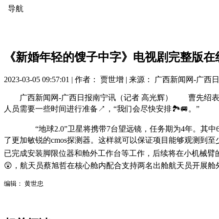
导航
《新婚年轻的馊子中字》电视剧完整版在
2023-03-05 09:57:01 |
作者： 贾世增
|
来源： 广西新闻网-广西
广西新闻网-广西日报南宁讯（记者 高光辉） 曹先绍表
人员需要一些时间进行准备↗，“我们会尽快安排🏞🚐。”
“地球2.0”卫星将携带7台望远镜，任务期为4年。其中
了更加敏锐的cmos探测器。这样就可以保证项目能够观测到至少4
已完成安装脚限位器和舱外工作台等工作，后续将在小机械臂
😲，航天员蔡旭哲在核心舱内配合支持两名出舱航天员开展舱外
编辑： 黄世忠