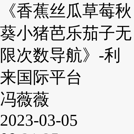
《香蕉丝瓜草莓秋
葵小猪芭乐茄子无
限次数导航》-利
来国际平台
冯薇薇
2023-03-05