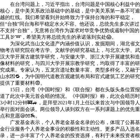
在台湾问题上，习近平指出，台湾问题是中国核心利益中的
核心，是中美关系政治基础中的基础，是中美关系第一条不可逾
越的红线。我们希望看到并始终致力于保持台海的和平稳定，
但“台独”同台海和平稳定水火不容。他还说，总统先生多次讲过
不支持“台独”，无意将台湾作为谋求对华竞争优势或遏制中国的
工具🦃➿，希望美方将总统先生的承诺落到实处😱。
为深化武当山文化遗产内涵价值认识，发掘期间，湖北省文
物考古研究院在考古学、文献学的研究基础上，与北京大学、武
汉大学开展古建筑学研究，与安徽大学、浙江大学开展建筑和造
像材料的研究，与四川大学开展宗教学研究，均取得了丰富的研
究成果。专家认为，五龙宫遗址数量丰富、类型多样化，又融于
山水💌🔁，为中国明代道教宫观建筑布局和官式建筑工艺的研究
提供了重要材料😨。
15日，台湾《中国时报》和《联合报》都在头版头条位置报
道了此次中美元首会晤的情况。《中国时报》称，此次会晤历时
3小时12分钟🚒🚙，是拜登2021年1月上任以来首次与中国领导人
举行面对面会谈。两位领导人谈到双方在一系列课题上的优先重
点和意愿😪🧤🏇。
广发基金表示，个人养老金基金名录的公布，体现了公募基
金行业服务个人养老金事业的积极性和主动性。更多产品入选名
录，进一步丰富了个人养老金的投资选择，有利于未来投资者根