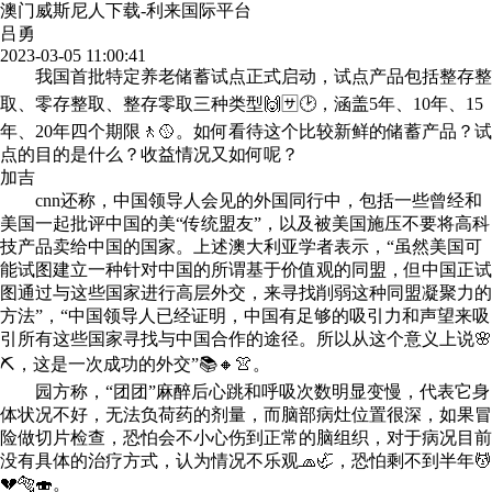
澳门威斯尼人下载-利来国际平台
吕勇
2023-03-05 11:00:41
我国首批特定养老储蓄试点正式启动，试点产品包括整存整
取、零存整取、整存零取三种类型🙌🈂🕑，涵盖5年、10年、15
年、20年四个期限🚶🥎。如何看待这个比较新鲜的储蓄产品？试
点的目的是什么？收益情况又如何呢？
加吉
cnn还称，中国领导人会见的外国同行中，包括一些曾经和
美国一起批评中国的美“传统盟友”，以及被美国施压不要将高科
技产品卖给中国的国家。上述澳大利亚学者表示，“虽然美国可
能试图建立一种针对中国的所谓基于价值观的同盟，但中国正试
图通过与这些国家进行高层外交，来寻找削弱这种同盟凝聚力的
方法”，“中国领导人已经证明，中国有足够的吸引力和声望来吸
引所有这些国家寻找与中国合作的途径。所以从这个意义上说🌸
⛏，这是一次成功的外交”📚🔸👚。
园方称，“团团”麻醉后心跳和呼吸次数明显变慢，代表它身
体状况不好，无法负荷药的剂量，而脑部病灶位置很深，如果冒
险做切片检查，恐怕会不小心伤到正常的脑组织，对于病况目前
没有具体的治疗方式，认为情况不乐观🧢🦏，恐怕剩不到半年💆
💔🐅🍣。