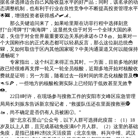
据名录选择适合自己风险收益水平的好产品；同时，该名录的动
态调整机制，也有利于行业在良性竞争中不断提高投资管理水平
🌟🚒，增强投资者获得感♐🛩🦼。
那么关键追问来了，如果哈里斯在访菲行程中选择刻意
打“台湾牌”打“南海牌”，这显然失信于对另一个全球大国的承
诺，失信于对全世界最重要双边关系的承诺🖕📑⚱🧺。如果对一
个大国刚作出的正式表态都可以轻易反言，那么这位副总统🍟
🎒，又如何取信于区内其他国家呢？中美沟通渠道又何以能保持
通畅呢？
专家指出，这个纠正来得正当其时。一方面，目前多地的财
政已经很难再支撑一轮又一轮全员核酸，近期多地开始对核酸收
费就是证明；另一方面，随着过去一段时间的常态化核酸普及📷
🦘♋🍕，一些地方的核酸检测实际上已经陷于低效甚至无效💐
🍩。
22日8时许，在现场参与搜救工作的安阳市文峰区应急管理
局局长刘振东告诉新京报记者，“救援队伍还在里面搜救🈸🕵
🚤，尚不确定是否仍有人员被困🕜。”
据“北京石景山”公众号，以下人群可选择此疫苗：（1）18
岁及以上人群，且完成基础免疫满6个月人群。（2）这里的基础
免疫，是指已接种2剂次灭活疫苗（北京生物、科兴中维、武汉