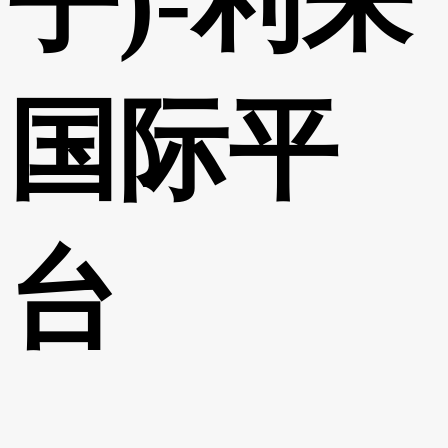
乎)-利来
国际平
台