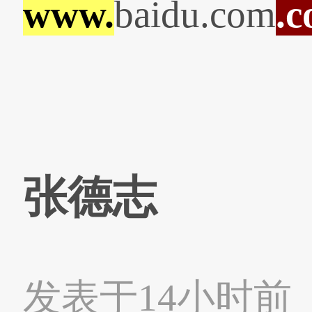
www.
baidu.com
.
张德志
发表于14小时前