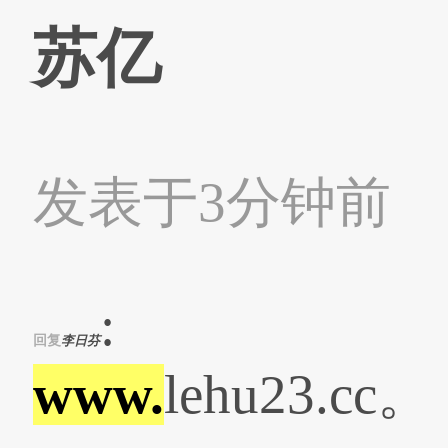
苏亿
发表于3分钟前
:
回复
李日芬
www.
lehu23.cc。