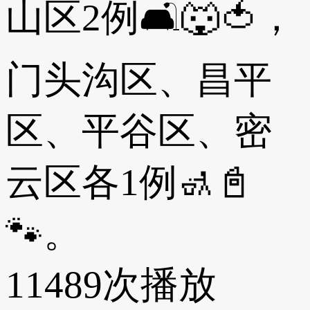
山区2例🛋🐺🍅，
门头沟区、昌平
区、平谷区、密
云区各1例🚮📓
🐾。
11489次播放