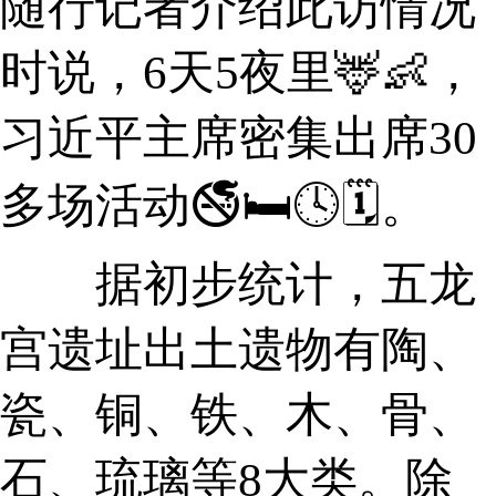
随行记者介绍此访情况
时说，6天5夜里🦌👶，
习近平主席密集出席30
多场活动🚭🛏🕓🗓。
据初步统计，五龙
宫遗址出土遗物有陶、
瓷、铜、铁、木、骨、
石、琉璃等8大类。除