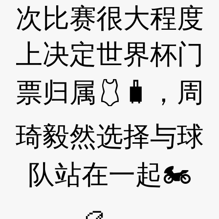
次比赛很大程度
上决定世界杯门
票归属🩱🧳，周
琦毅然选择与球
队站在一起🏍
🥮。