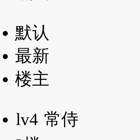
默认
最新
楼主
lv4
常侍