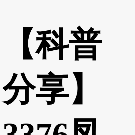
【科普
分享】
3376凤