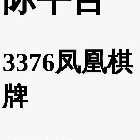
3376凤凰棋
牌