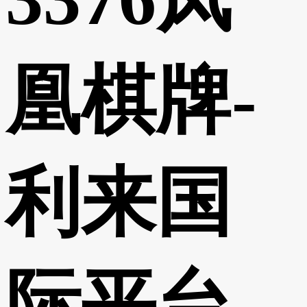
凰棋牌-
利来国
际平台