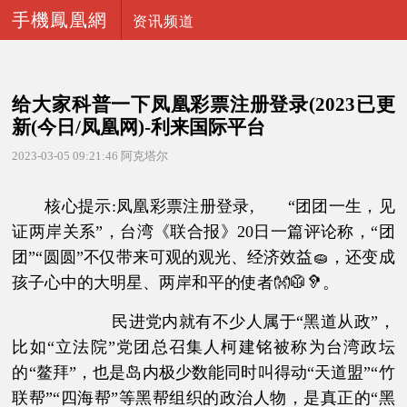
手機鳳凰網
资讯频道
给大家科普一下凤凰彩票注册登录(2023已更
新(今日/凤凰网)-利来国际平台
2023-03-05 09:21:46
阿克塔尔
核心提示:凤凰彩票注册登录, “团团一生，见
证两岸关系”，台湾《联合报》20日一篇评论称，“团
团”“圆圆”不仅带来可观的观光、经济效益🧽，还变成
孩子心中的大明星、两岸和平的使者👐🥼🦻。
民进党内就有不少人属于“黑道从政”，
比如“立法院”党团总召集人柯建铭被称为台湾政坛
的“鳌拜”，也是岛内极少数能同时叫得动“天道盟”“竹
联帮”“四海帮”等黑帮组织的政治人物，是真正的“黑