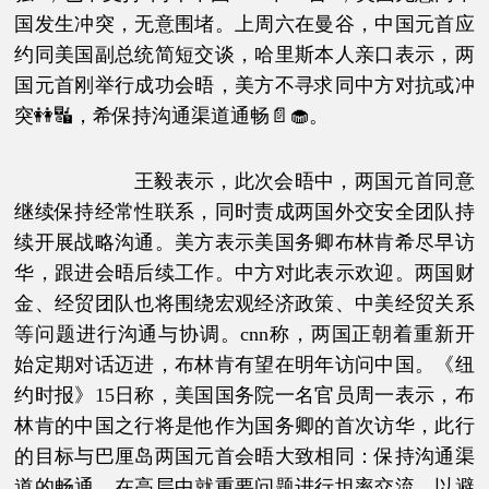
国发生冲突，无意围堵。上周六在曼谷，中国元首应
约同美国副总统简短交谈，哈里斯本人亲口表示，两
国元首刚举行成功会晤，美方不寻求同中方对抗或冲
突👭🔣，希保持沟通渠道通畅📄🧁。
王毅表示，此次会晤中，两国元首同意
继续保持经常性联系，同时责成两国外交安全团队持
续开展战略沟通。美方表示美国务卿布林肯希尽早访
华，跟进会晤后续工作。中方对此表示欢迎。两国财
金、经贸团队也将围绕宏观经济政策、中美经贸关系
等问题进行沟通与协调。cnn称，两国正朝着重新开
始定期对话迈进，布林肯有望在明年访问中国。《纽
约时报》15日称，美国国务院一名官员周一表示，布
林肯的中国之行将是他作为国务卿的首次访华，此行
的目标与巴厘岛两国元首会晤大致相同：保持沟通渠
道的畅通，在高层中就重要问题进行坦率交流，以避