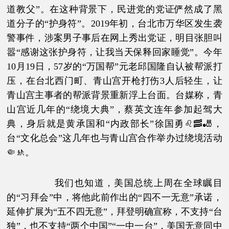
道教父”。在这种背景下，民进党的党证俨然成了黑
道分子的“护身符”。2019年初，台北市万华区发生袭
警事件，涉案男子事后在网上秀出党证，明目张胆叫
嚣“感谢这张护身符，让我当天保释回家睡觉”。今年
10月19日，57岁的“万国帮”元老邱国隆自认被帮派打
压，在台北西门町、青山宫开枪打伤3人后轻生，让
青山宫主事者的帮派背景重新浮上台面。台媒称，青
山宫近几年的“绕境大典”，蔡英文连年参加起驾大
典，身后就是黄承国和“内政部长”徐国勇♌🥓🎳，
台“文化总会”这几年也与青山宫合作举办过绕境活动
🤏🚸。
我们也知道，美国总统上周在全球瞩目
的“习拜会”中，将他此前作出的“四不一无意”承诺，
延伸扩展为“五不四无意”，拜登明确宣称，不支持“台
独”，也不支持“两个中国”“一中一台”，美国无意同中