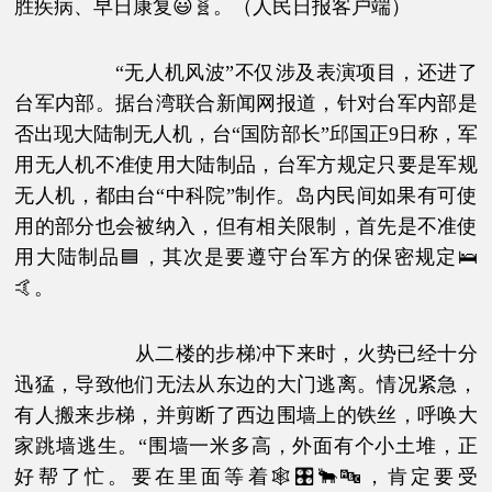
胜疾病、早日康复😃🧬。（人民日报客户端）
“无人机风波”不仅涉及表演项目，还进了
台军内部。据台湾联合新闻网报道，针对台军内部是
否出现大陆制无人机，台“国防部长”邱国正9日称，军
用无人机不准使用大陆制品，台军方规定只要是军规
无人机，都由台“中科院”制作。岛内民间如果有可使
用的部分也会被纳入，但有相关限制，首先是不准使
用大陆制品🟦，其次是要遵守台军方的保密规定🛌
🤙。
从二楼的步梯冲下来时，火势已经十分
迅猛，导致他们无法从东边的大门逃离。情况紧急，
有人搬来步梯，并剪断了西边围墙上的铁丝，呼唤大
家跳墙逃生。“围墙一米多高，外面有个小土堆，正
好帮了忙。要在里面等着🕸🎛🐂🔤，肯定要受