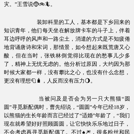
灾。”王雪说🤶🚲🦎。
装卸科里的工人，基本都是下乡回来的
知识青年，他们每天坐在解放牌卡车的斗子上，伴着
耳边呼呼的风声和一路尘土，消遣的方式是不知疲倦
地背诵唐诗和宋词，那情景，如今想起来既荒唐又心
酸，但在当时，张铁林倒觉得比现在的愁事儿少多
了，精神上无忧无虑的。他分析过原因，大约因为那
时候大家都一样，没有攀比之心，也没有什么念想，
更没有理想🧻🧳，人反而没有压力🌖。
当被问及是否会为另一只大熊猫“圆
圆”寻觅新配偶时，曹先绍说，“圆圆”今年已经18岁，
以熊猫的生长年龄而言已经过了“适婚”年龄了，“我们
现在就希望好好照顾圆圆，让它快快乐乐地过日子，
不会考虑再寻觅新配偶了。不过♠🎆，很多粉丝和民