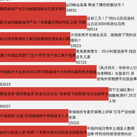
g20峰会落幕 释放了哪些积极信号？
陕西旅游产业文化赋能国际论坛西安举行
34831
提前三天！广州白云区应急转
航天如何赋能海洋产业？专家建言用好用足卫星“天眼”
运点近3000张床位启用
99514
大润发将开仓储会员店，能挽救下滑的业
哈尔滨市新增本土新冠病毒阳性感染者12例
绩吗？
10523
青海黄南警方：20小时紧急搜寻 找回
厦门市场监管部门“五个环节”促个体工商户发展
走失儿童
42723
《风月同天：华侨华人行
中国航天大会发布2022年宇航领域十大科学问题和技术难题
动者网络》出版发行 讲
述海外侨胞携手抗疫故事
82615
西宁主城区累计
聚焦老舍“透到骨血里”的老北京文化 “老舍笔下的西城”论坛在线举办
核酸检测97.26万
人份
85037
青海组织专家开展网上评审 引导产业创新
中国借助“云端”培训缅甸肉牛养殖技术人才
发展
23310
中国内地日增本土感染人数两
如何让机器人更“聪明”？专家学者共话制造业创新技术
连降 呼和浩特疫情形势向好