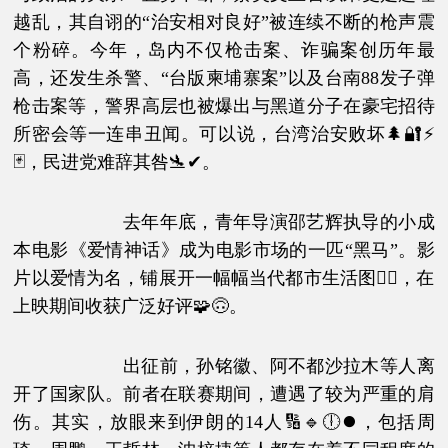
越乱，其自诩的“治安相对良好”被连续不断的枪声震
个粉碎。今年，岛内不仅枪击案、诈骗案创历年最
高，还发生杀警、“台版柬埔寨案”以及台南88发子弹
枪击案等，警界高层也被爆出与黑道分子在豪宅招待
所密会等一连串丑闻。可以说，台湾治安败坏🌲🔐⚡
🃏，民进党难辞其咎🛬✔。
去年年底，青年导演邵艺辉执导的小成
本电影《爱情神话》成为电影市场的一匹“黑马”。影
片以爱情为名，铺展开一幅幅当代都市生活图景⃣，在
上映期间收获广泛好评🧩🙃。
出征前，孙铭徽、阿不都沙拉木等人离
开了国家队。前者在联赛期间，遭遇了较为严重的肩
伤。其实，放眼来到伊朗的14人🔢🔹🕕⏺，包括周