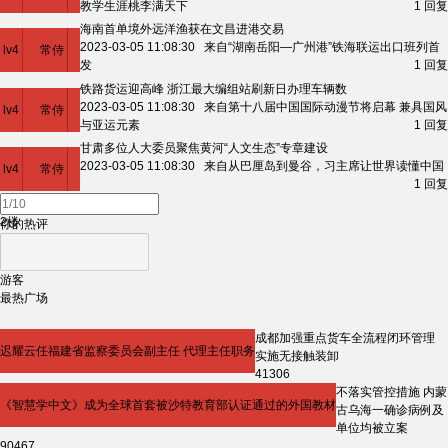
教学生涯桃李满天下
1
回复
海南首单境外远洋渔获在文昌进港交易
2楼
2023-03-05 11:08:30 来自“湖南岳阳—广州港”铁海联运出口班列首
lv4
常侍
发
1
回复
铁路货运迎高峰 浙江最大编组站刷新日办理车辆数
2楼
2023-03-05 11:08:30 来自第十八届中国国际动漫节将启幕 兼具国风
lv4
常侍
与亚运元素
1
回复
甘肃多位人大委员聚焦黄河“人文生态”专章建设
2楼
2023-03-05 11:08:30 来自从巴厘岛到曼谷，习主席让世界读懂中国
lv4
常侍
1
回复
2楼
你的热评
游客
最热广场
成都加强重点货车全流程闭环管理
迟耀云任福建省监察委员会副主任 代理主任职务
实施无接触装卸
41306
不落实管控措施 内蒙
《智慧学中文》成为全球首套被沙特教育部认证通过的外国教材
古乌海一确诊病例及
单位均被立案
90467