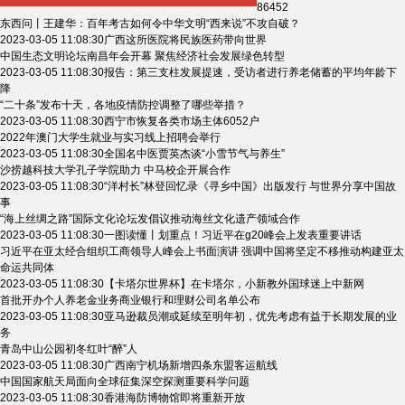
86452
东西问丨王建华：百年考古如何令中华文明“西来说”不攻自破？
2023-03-05 11:08:30
广西这所医院将民族医药带向世界
中国生态文明论坛南昌年会开幕 聚焦经济社会发展绿色转型
2023-03-05 11:08:30
报告：第三支柱发展提速，受访者进行养老储蓄的平均年龄下
降
“二十条”发布十天，各地疫情防控调整了哪些举措？
2023-03-05 11:08:30
西宁市恢复各类市场主体6052户
2022年澳门大学生就业与实习线上招聘会举行
2023-03-05 11:08:30
全国名中医贾英杰谈“小雪节气与养生”
沙捞越科技大学孔子学院助力 中马校企开展合作
2023-03-05 11:08:30
“洋村长”林登回忆录《寻乡中国》出版发行 与世界分享中国故
事
“海上丝绸之路”国际文化论坛发倡议推动海丝文化遗产领域合作
2023-03-05 11:08:30
一图读懂丨划重点！习近平在g20峰会上发表重要讲话
习近平在亚太经合组织工商领导人峰会上书面演讲 强调中国将坚定不移推动构建亚太
命运共同体
2023-03-05 11:08:30
【卡塔尔世界杯】在卡塔尔，小新教外国球迷上中新网
首批开办个人养老金业务商业银行和理财公司名单公布
2023-03-05 11:08:30
亚马逊裁员潮或延续至明年初，优先考虑有益于长期发展的业
务
青岛中山公园初冬红叶“醉”人
2023-03-05 11:08:30
广西南宁机场新增四条东盟客运航线
中国国家航天局面向全球征集深空探测重要科学问题
2023-03-05 11:08:30
香港海防博物馆即将重新开放