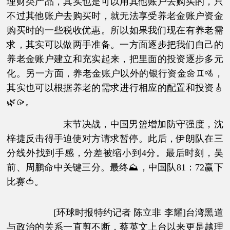
理财类产品，其实也是可以用其他账户去购买的，只
不过其他账户去购买时，就无法享受养老金账户资金
购买时的一些税收优惠。所以如果我们现在有养老需
求，其实可以做两手准备。一方面逐步把我们自己的
养老金账户建立和充实起来，把里面的投资逐步多元
化。另一方面，养老金账户以外的银行资金🌼♊🚵，
其实也可以根据养老的需求进行相应的配置和投资🎸
🌿🥠。
末节决战，中国男篮增加防守强度，沈
梓捷反击得手迫使对方请求暂停。此后，伊朗队在三
分线外找到手感，分差被缩小到4分。最后时刻，吴
前、周鹏命中关键三分。最终⛰，中国队81：72赢下
比赛🍅。
[环球时报特约记者 陈立非 李耀]台湾黑道
与政治的关系一直剪不断，蔡英文上台以来更是越理