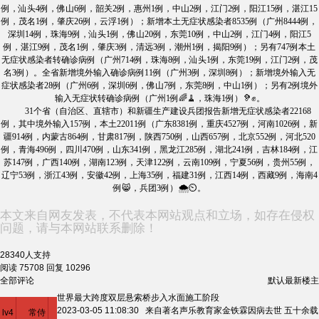
例，汕头4例，佛山6例，韶关2例，惠州1例，中山2例，江门2例，阳江15例，湛江15
例，茂名1例，肇庆26例，云浮1例）；新增本土无症状感染者8535例（广州8444例，
深圳14例，珠海9例，汕头1例，佛山20例，东莞10例，中山2例，江门4例，阳江5
例，湛江9例，茂名1例，肇庆3例，清远3例，潮州1例，揭阳9例）；另有747例本土
无症状感染者转确诊病例（广州714例，珠海8例，汕头1例，东莞19例，江门2例，茂
名3例）。全省新增境外输入确诊病例11例（广州3例，深圳8例）；新增境外输入无
症状感染者28例（广州6例，深圳6例，佛山7例，东莞8例，中山1例）；另有2例境外
输入无症状转确诊病例（广州1例🌈🧹，珠海1例）🦻✊。
31个省（自治区、直辖市）和新疆生产建设兵团报告新增无症状感染者22168
例，其中境外输入157例，本土22011例（广东8381例，重庆4527例，河南1026例，新
疆914例，内蒙古864例，甘肃817例，陕西750例，山西657例，北京552例，河北520
例，青海496例，四川470例，山东341例，黑龙江285例，湖北241例，吉林184例，江
苏147例，广西140例，湖南123例，天津122例，云南109例，宁夏56例，贵州55例，
辽宁53例，浙江43例，安徽42例，上海35例，福建31例，江西14例，西藏9例，海南4
例😸，兵团3例）🌨⏲。
本文来自网友发表，不代表本网站观点和立场，如存在侵权
问题，请与本网站联系删除！
28340
人支持
阅读 75708
回复 10296
全部评论
默认
最新
楼主
世界最大跨度双层悬索桥步入水面施工阶段
2023-03-05 11:08:30 来自著名声乐教育家金铁霖因病去世 五十余载
lv4
常侍