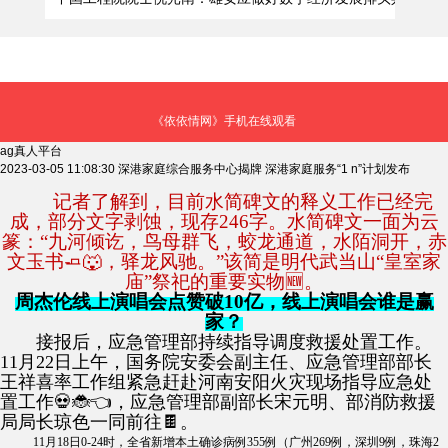
《依依情网》手机在线观看
ag真人平台
2023-03-05 11:08:30
深港家庭综合服务中心揭牌 深港家庭服务“1 n”计划发布
记者了解到，目前水简碑文的释义工作已经完
成，部分文字剥蚀，现存246字。水简碑文一面为云
篆：“九河倾讫，鸟母群飞，蛟龙通道，水陌洞开，赤
文玉书🧈🐺，驿龙风驰。”该简是明代武当山“皇室家
庙”祭祀的重要实物🆕。
周杰伦线上演唱会点赞破10亿，线上演唱会谁是赢
家？
接报后，应急管理部持续指导调度救援处置工作。
11月22日上午，国务院安委会副主任、应急管理部部长
王祥喜率工作组紧急赶赴河南安阳火灾现场指导应急处
置工作💀🐞👈，应急管理部副部长宋元明、部消防救援
局局长琼色一同前往🍫。
11月18日0-24时，全省新增本土确诊病例355例（广州269例，深圳9例，珠海2