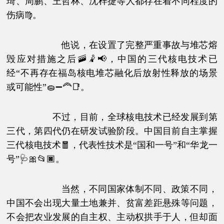
琦、周鹏、王哲林、沈梓捷等人都存在着不同程度的
伤病♍。
他说，在设置了完整严重事故与堆芯熔
毁应对措施之后🚠🤾📢，中国的三代核电技术已
经“不再存在福岛核电堆芯融化后放射性释放的场景
或可能性”🧽➖🦰📑。
不过，目前，全球核电技术已经发展到第
三代，第四代仍在研发试验阶段。中国目前自主掌握
三代核电技术🧧，代表性技术是“国和一号”和“华龙一
号”🩺🎀📂🏿。
当然，不同国家体制不同、政策不同，
中国不会出现大量土地兼并、贫富差距悬殊等问题，
不会把农业发展的自主权、主动权拱手于人，但却面