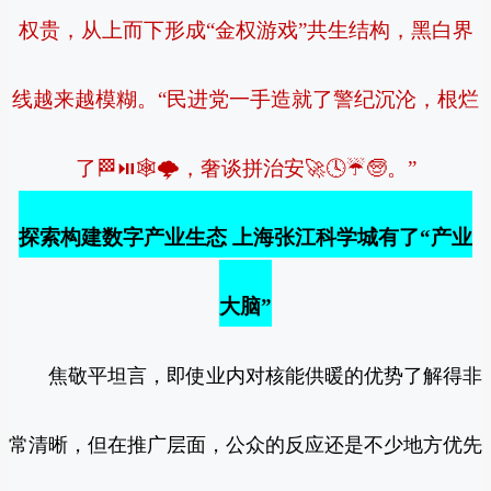
权贵，从上而下形成“金权游戏”共生结构，黑白界
线越来越模糊。“民进党一手造就了警纪沉沦，根烂
了🏁⏯🕸🌩，奢谈拼治安🚀🕓☔🧓。”
探索构建数字产业生态 上海张江科学城有了“产业
大脑”
焦敬平坦言，即使业内对核能供暖的优势了解得非
常清晰，但在推广层面，公众的反应还是不少地方优先