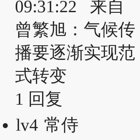
09:31:22 来自
曾繁旭：气候传
播要逐渐实现范
式转变
1
回复
lv4
常侍