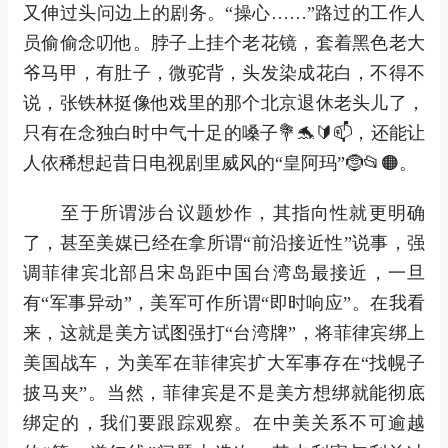
又伸过头问边上的剧务。“操心……”路过的工作人
员偷偷念叨他。脖子上挂个老花镜，套着黑色老大
爷马甲，有肚子，微驼背，头发染成花白，不得不
说，张铁林挺像他戏里的那个北京退休老头儿了，
只有在念独白时中气十足的嗓子💐🐬🔰📫，还能让
人依稀想起昔日电视剧里威风的“皇阿玛”🤶📂🟠。
至于所谓涉台议题炒作，其指向性就更明确
了，甚至美媒已经在拿所谓“前沿接近性”说事，强
调菲律宾北部吕宋岛距中国台湾岛最接近，一旦
有“军事异动”，美军可作所谓“即时响应”。在我看
来，这就是美方试图强打“台湾牌”，将菲律宾绑上
美国战车，为美军在菲律宾扩大军事存在“找幌子
披马夹”。当然，菲律宾是不是美方想绑就能彻底
绑定的，我们要跟踪观察。在中美关系不可逾越