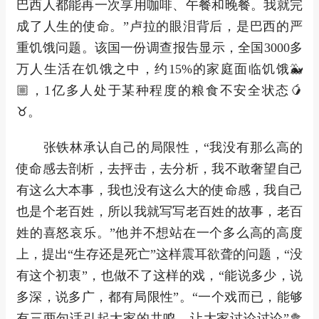
巴西人都能再一次享用咖啡、午餐和晚餐。我就完
成了人生的使命。”卢拉的眼泪背后，是巴西的严
重饥饿问题。该国一份调查报告显示，全国3000多
万人生活在饥饿之中，约15%的家庭面临饥饿🐳
🏼，1亿多人处于某种程度的粮食不安全状态🥭
♉。
张铁林承认自己的局限性，“我没有那么高的
使命感去剖析，去抨击，去分析，我不敢奢望自己
有这么大本事，我也没有这么大的使命感，我自己
也是个老百姓，所以我就写写老百姓的故事，老百
姓的喜怒哀乐。”他并不想站在一个多么高的高度
上，提出“生存还是死亡”这样震耳欲聋的问题，“没
有这个初衷”，也做不了这样的戏，“能说多少，说
多深，说多广，都有局限性”。“一个戏而已，能够
有三两句话引起大家的共鸣，让大家讨论讨论”🥦