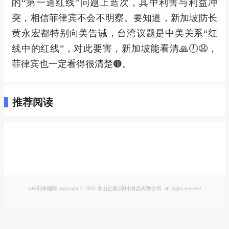
的“第一道红线”问题上造次，其中利害与利益冲
突，相信菲律宾不会不明察。要知道，新加坡防长
黄永宏都特别向美告诫，台湾议题是中美关系“红
线中的红线”，对此要害，新加坡能看清🙏🕖😧，
菲律宾也一定看得很清楚🟤。
推荐阅读
w66利来国际 copyright © 2022 泰山企業(漳州)食品有限公司. all rights reserved