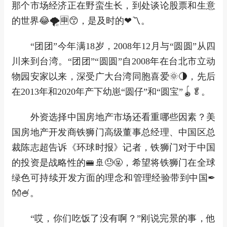
那个市场经济正在野蛮生长，到处谈论股票和生意
的世界😂🌪🈸😙，是及时的❤〽。
“团团”今年满18岁，2008年12月与“圆圆”从四
川来到台湾。“团团”“圆圆”自2008年在台北市立动
物园安家以来，深受广大台湾同胞喜爱🌞🌗，先后
在2013年和2020年产下幼崽“圆仔”和“圆宝”🪀🥬。
外资选择中国房地产市场还看重哪些因素？美
国房地产开发商铁狮门高级董事总经理、中国区总
裁陈志超告诉《环球时报》记者，铁狮门对于中国
的投资是战略性的🚝🚢😓🤬，希望将铁狮门在全球
绿色可持续开发方面的理念和管理经验带到中国✒
👐🍧。
“哎，你们吃饭了没有啊？”刚说完景的事，他