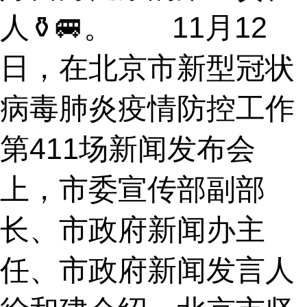
人⚱🚐。 11月12
日，在北京市新型冠状
病毒肺炎疫情防控工作
第411场新闻发布会
上，市委宣传部副部
长、市政府新闻办主
任、市政府新闻发言人