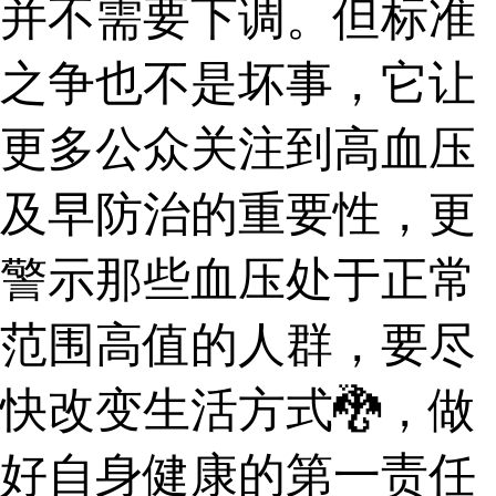
并不需要下调。但标准
之争也不是坏事，它让
更多公众关注到高血压
及早防治的重要性，更
警示那些血压处于正常
范围高值的人群，要尽
快改变生活方式🐉，做
好自身健康的第一责任