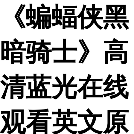
《蝙蝠侠黑
暗骑士》高
清蓝光在线
观看英文原