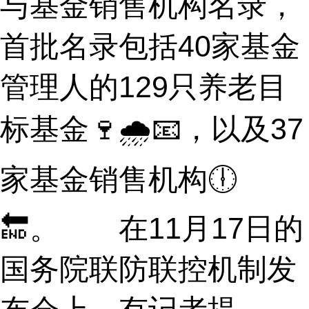
与基金销售机构名录，
首批名录包括40家基金
管理人的129只养老目
标基金🍷🌧📧，以及37
家基金销售机构🕕
🔚。 在11月17日的
国务院联防联控机制发