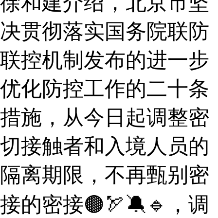
徐和建介绍，北京市坚
决贯彻落实国务院联防
联控机制发布的进一步
优化防控工作的二十条
措施，从今日起调整密
切接触者和入境人员的
隔离期限，不再甄别密
接的密接🟤🏹🔕🔹，调