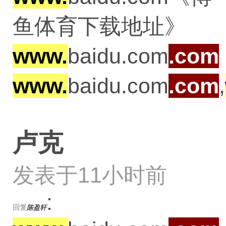
鱼体育下载地址》
www.
baidu.com
.com
www.
baidu.com
.com
,
卢克
发表于11小时前
:
回复
陈盈轩