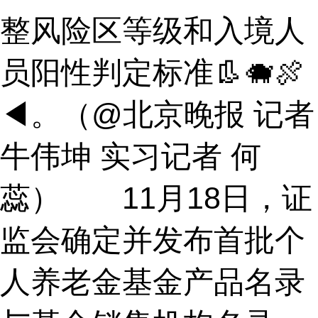
整风险区等级和入境人
员阳性判定标准👢🐗🍖
◀。（@北京晚报 记者
牛伟坤 实习记者 何
蕊） 11月18日，证
监会确定并发布首批个
人养老金基金产品名录