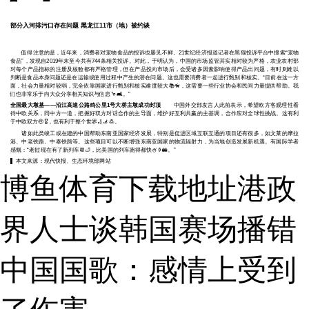
部分入河排污口存在问题 黑龙江11市（地）被约谈
值得注意的是，近年来，消费者对宠物食品的投诉也屡见不鲜。21世纪经济报道记者在黑猫投诉平台中搜索“宠物
食品”，发现自2019年末至今共有744条相关投诉。对此，于明认为，中国的市场监管其实相对较为严格，农业农村部
对每个产品指标的注册及核验都有严格管理，但在产品投向市场后，会受诸多因素影响使得产品出问题，有时则难以
判断是食品本身问题还是在运输或使用过程中产生的潜在问题。这也需要消费者一起进行甄别和核实。“目前在这一方
面，社会力量相对较弱，完全依靠国家进行甄别和核实难度较大📚🦮，这需要一些行业协会和民间力量提供帮助。我
们也非常乐于向大众分享相关知识与信息🦩🛋。”
全国最大墩基——沿江高速公路鸡公里1号大桥主墩成功封顶
中国外交部发言人此前表示，希望欧方客观理性看
待中欧关系，同中方一道，把握好双方对话合作的主导面，维护好互利共赢的主基调，合作应对全球性挑战。这有利
于中欧双方🤑🎖，也有利于整个世界🏏🦼🍮。
诸如此类竣工或在建的中国帮助东南亚国家经济发展，特别是促进区域互联互通的项目还有很多，如文莱的摩拉
港、中老铁路、中泰铁路等。这些项目可以不断增强东南亚国家的物流辐射力，为当地创造发展新机遇。有国际学者
感慨：“老挝现在有了新列车📆🛁，比美国的列车跑得都快🍧⚱🚋。”
▌
本文来源：现代快报、生态环境部网站
博鱼体育下载地址港政
界人士谈韩国赛场播错
中国国歌：感情上受到