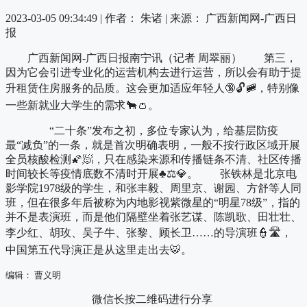
2023-03-05 09:34:49 |
作者： 朱诸
|
来源： 广西新闻网-广西日
报
广西新闻网-广西日报南宁讯（记者 周翠丽） 第三，
因为它会引进专业化的运营机构去进行运营，所以会有助于提
升租赁住房服务的品质。这会更加适应年轻人🔞🔓🚞，特别像
一些新就业大学生的需求🐂👛。
“二十条”发布之初，多位专家认为，给基层防疫
最“减负”的一条，就是首次明确表明，一般不按行政区域开展
全员核酸检测🌠🧖，只在感染来源和传播链条不清、社区传播
时间较长等疫情底数不清时开展♣⚖💎。 张铁林是北京电
影学院1978级的学生，和张丰毅、周里京、谢园、方舒等人同
班，但在很多年后被称为内地影视紫微星的“明星78级”，指的
并不是表演班，而是他们隔壁坐着张艺谋、陈凯歌、田壮壮、
李少红、胡玫、吴子牛、张黎、顾长卫……的导演班👮🛣，
中国第五代导演正是从这里走出去🐯。
编辑： 曹义明
微信长按二维码进行分享