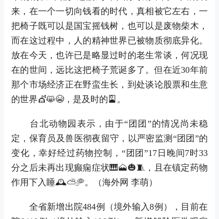
来，在一个一切向钱看的时代，真相被它左右，一
把椅子既可以是国宝摇钱树，也可以是废物柴木，
而在这过程中，人的精神世界已被物质彻底异化。
放在今天，也许已是略显过时的老生常谈，何况现
在的世间，远比这把椅子荒诞多了。但在近30年前
那个市场经济正在野蛮生长，到处谈论股票和生意
的世界💇😸😭，是及时的🎴。
台北动物园表示，由于“团团”的情况尚未稳
定，保育员及兽医彻夜留守，以严密监测“团团”的
变化，幸好经过药物控制，“团团”17日晚间7时33
分之后未再出现癫痫症状🎹🗻🎃🧵，且在镇定药物
作用下入睡🕰⛅🥏。（海外网 李萌）
全省新增出院484例（境外输入8例），目前在