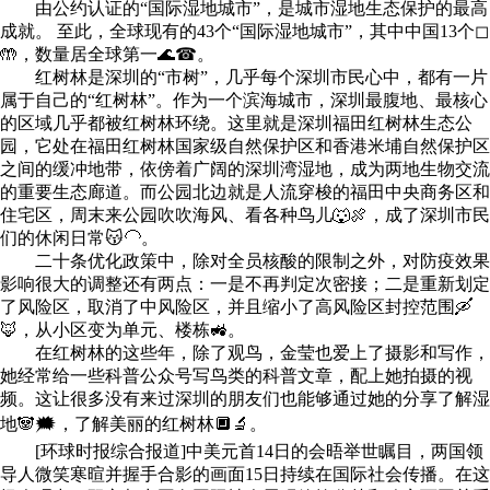
由公约认证的“国际湿地城市”，是城市湿地生态保护的最高
成就。 至此，全球现有的43个“国际湿地城市”，其中中国13个◻
🤲，数量居全球第一🌊☎。
红树林是深圳的“市树”，几乎每个深圳市民心中，都有一片
属于自己的“红树林”。作为一个滨海城市，深圳最腹地、最核心
的区域几乎都被红树林环绕。这里就是深圳福田红树林生态公
园，它处在福田红树林国家级自然保护区和香港米埔自然保护区
之间的缓冲地带，依傍着广阔的深圳湾湿地，成为两地生物交流
的重要生态廊道。而公园北边就是人流穿梭的福田中央商务区和
住宅区，周末来公园吹吹海风、看各种鸟儿🐺🍖，成了深圳市民
们的休闲日常😽🦲。
二十条优化政策中，除对全员核酸的限制之外，对防疫效果
影响很大的调整还有两点：一是不再判定次密接；二是重新划定
了风险区，取消了中风险区，并且缩小了高风险区封控范围🛶
🦊，从小区变为单元、楼栋🚜。
在红树林的这些年，除了观鸟，金莹也爱上了摄影和写作，
她经常给一些科普公众号写鸟类的科普文章，配上她拍摄的视
频。这让很多没有来过深圳的朋友们也能够通过她的分享了解湿
地🐼🗯，了解美丽的红树林🔲🔬。
[环球时报综合报道]中美元首14日的会晤举世瞩目，两国领
导人微笑寒暄并握手合影的画面15日持续在国际社会传播。在这