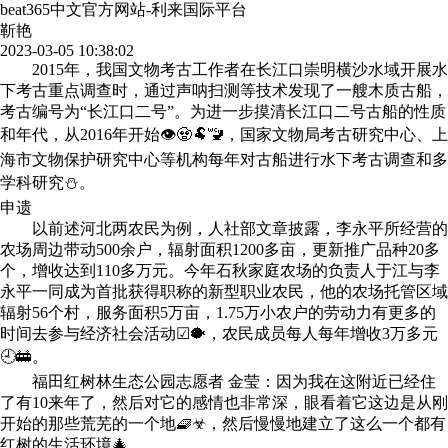
beat365中文官方网站-利来国际平台
靳艳
2023-03-05 10:38:02
2015年，我国文物考古工作者在长江口崇明横沙水域开展水
下考古重点调查时，通过声呐扫测等技术发现了一艘木质古船，
考古编号为“长江口二号”。为进一步摸清长江口二号古船的性质
和年代，从2016年开始👁🧟🐏🚾，国家文物局考古研究中心、上
海市文物保护研究中心等机构每年对古船进行水下考古调查和多
学科研究⛄。
申遗
以前述河北两农民为例，人社部文章披露，李永平所经营的
农场周边带动500余户，辐射面积1200多亩，更新推广品种20多
个，增收达到110多万元。今年石秋家庭农场的负责人于江与李
永平一同成为首批获得职称的新型职业农民，他的农场托管区域
辐射56个村，服务面积5万亩，1.75万小农户的劳动力有更多的
时间去参与经济社会活动☑🐡，农民成员每人每年增收3万多元
🕘🚋。
福田红树林生态公园志愿者 金莹：因为我在这附近已经住
了有10来年了，然后对它的感情也非常深，眼看着它这边是从刚
开始的那些荒芜的一个地🧇☣，然后慢慢地建立了这么一个都有
红树的生活环境🎄。