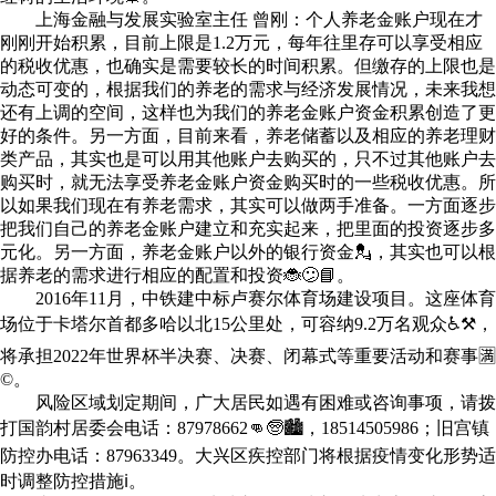
上海金融与发展实验室主任 曾刚：个人养老金账户现在才
刚刚开始积累，目前上限是1.2万元，每年往里存可以享受相应
的税收优惠，也确实是需要较长的时间积累。但缴存的上限也是
动态可变的，根据我们的养老的需求与经济发展情况，未来我想
还有上调的空间，这样也为我们的养老金账户资金积累创造了更
好的条件。另一方面，目前来看，养老储蓄以及相应的养老理财
类产品，其实也是可以用其他账户去购买的，只不过其他账户去
购买时，就无法享受养老金账户资金购买时的一些税收优惠。所
以如果我们现在有养老需求，其实可以做两手准备。一方面逐步
把我们自己的养老金账户建立和充实起来，把里面的投资逐步多
元化。另一方面，养老金账户以外的银行资金💂，其实也可以根
据养老的需求进行相应的配置和投资🐞😕📘。
2016年11月，中铁建中标卢赛尔体育场建设项目。这座体育
场位于卡塔尔首都多哈以北15公里处，可容纳9.2万名观众♿⚒，
将承担2022年世界杯半决赛、决赛、闭幕式等重要活动和赛事🈵
©。
风险区域划定期间，广大居民如遇有困难或咨询事项，请拨
打国韵村居委会电话：87978662👊🧓🏙，18514505986；旧宫镇
防控办电话：87963349。大兴区疾控部门将根据疫情变化形势适
时调整防控措施ℹ。