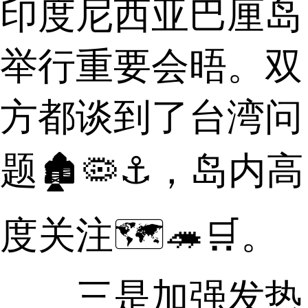
印度尼西亚巴厘岛
举行重要会晤。双
方都谈到了台湾问
题🏚🦠⚓，岛内高
度关注🗺🦔🛒。
三是加强发热