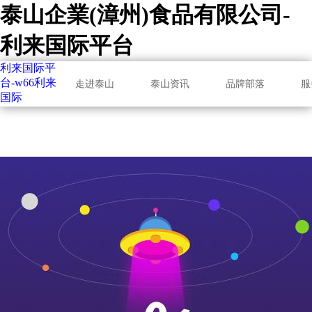
泰山企業(漳州)食品有限公司-
利来国际平台
利来国际平
台-w66利来
走进泰山
泰山资讯
品牌部落
服
国际