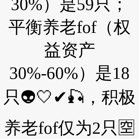
30%）是59只；
平衡养老fof（权
益资产
30%-60%）是18
只👽🤍✔🎣，积极
养老fof仅为2只🈳