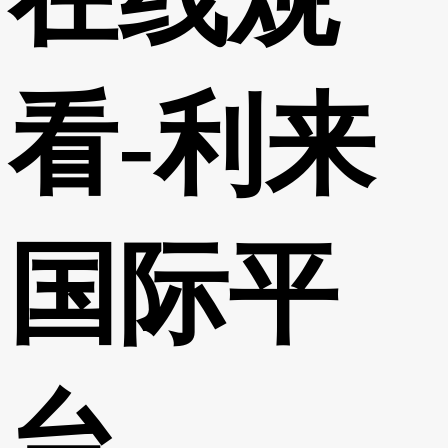
看-利来
国际平
台