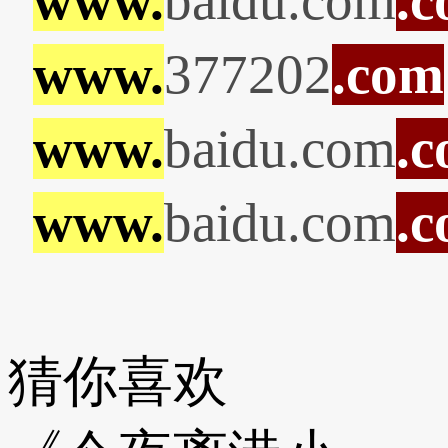
www.
baidu.com
.
www.
377202
.com
www.
baidu.com
.
www.
baidu.com
.
猜你喜欢