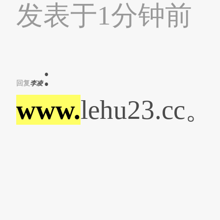
发表于1分钟前
:
回复
李凌
www.
lehu23.cc。