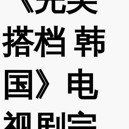
搭档 韩
国》电
视剧完