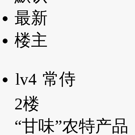
最新
楼主
lv4
常侍
2楼
“甘味”农特产品