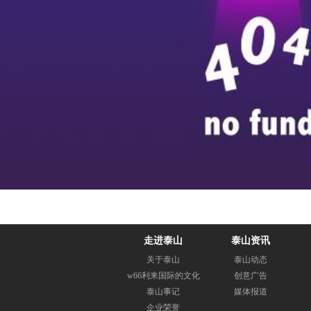
走进泰山
泰山资讯
关于泰山
泰山动态
w66利来国际的文化
创意广告
泰山事记
媒体报道
企业荣誉