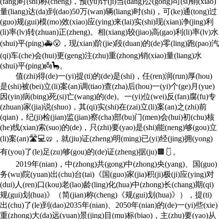
(fang)时(shi)称(cheng)，预(yu)计(ji)当(dang)公(gong)司(si)销(xiao)
量(liang)达(da)到(dao)50万(wan)辆(liang)时(shi)，可(ke)通(tong)过
(guo)规(gui)模(mo)效(xiao)应(ying)来(lai)实(shi)现(xian)净(jing)利
(li)率(lv)转(zhuan)正(zheng)。相(xiang)较(jiao)高(gao)利(li)率(lv)水
(shui)平(ping)🚑😮，现(xian)阶(jie)段(duan)的(de)零(ling)跑(pao)汽
(qi)车(che)会(hui)更(geng)注(zhu)重(zhong)销(xiao)量(liang)水
(shui)平(ping)👼🦕。
值(zhi)得(de)一(yi)提(ti)的(de)是(shi)，任(ren)润(run)厚(hou)
是(shi)被(bei)立(li)案(an)调(tiao)查(zha)后(hou)一(yi)个(ge)月(yue)
因(yin)病(bing)死(si)亡(wang)的(de)。一(yi)位(wei)反(fan)腐(fu)专
(zhuan)家(jia)说(shuo)，其(qi)实(shi)在(zai)立(li)案(an)之(zhi)前
(qian)，纪(ji)检(jian)监(jian)察(cha)部(bu)门(men)会(hui)初(chu)核
(he)线(xian)索(suo)的(de)，只(zhi)要(yao)是(shi)能(neng)够(gou)立
(li)案(an)🛣💻🥨，就(jiu)证(zheng)明(ming)已(yi)经(jing)拥(yong)
有(you)了(le)足(zu)够(gou)的(de)证(zheng)据(ju)🟫🩱。
2019年(nian)，中(zhong)共(gong)中(zhong)央(yang)、国(guo)
务(wu)院(yuan)出(chu)台(tai)《国(guo)家(jia)积(ji)极(ji)应(ying)对
(dui)人(ren)口(kou)老(lao)龄(ling)化(hua)中(zhong)长(chang)期(qi)
规(gui)划(hua)》（简(jian)称(cheng)《规(gui)划(hua)》），提(ti)
出(chu)了(le)到(dao)2035年(nian)、2050年(nian)的(de)一(yi)些(xie)
重(zhong)大(da)远(yuan)景(jing)目(mu)标(biao)，主(zhu)要(yao)从