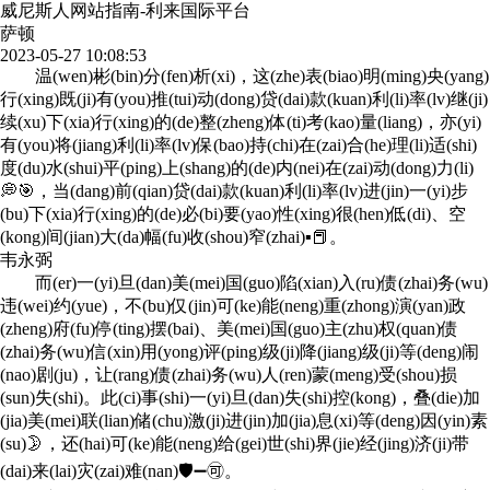
威尼斯人网站指南-利来国际平台
萨顿
2023-05-27 10:08:53
温(wen)彬(bin)分(fen)析(xi)，这(zhe)表(biao)明(ming)央(yang)
行(xing)既(ji)有(you)推(tui)动(dong)贷(dai)款(kuan)利(li)率(lv)继(ji)
续(xu)下(xia)行(xing)的(de)整(zheng)体(ti)考(kao)量(liang)，亦(yi)
有(you)将(jiang)利(li)率(lv)保(bao)持(chi)在(zai)合(he)理(li)适(shi)
度(du)水(shui)平(ping)上(shang)的(de)内(nei)在(zai)动(dong)力(li)
💭🎯，当(dang)前(qian)贷(dai)款(kuan)利(li)率(lv)进(jin)一(yi)步
(bu)下(xia)行(xing)的(de)必(bi)要(yao)性(xing)很(hen)低(di)、空
(kong)间(jian)大(da)幅(fu)收(shou)窄(zhai)▪📕。
韦永弼
而(er)一(yi)旦(dan)美(mei)国(guo)陷(xian)入(ru)债(zhai)务(wu)
违(wei)约(yue)，不(bu)仅(jin)可(ke)能(neng)重(zhong)演(yan)政
(zheng)府(fu)停(ting)摆(bai)、美(mei)国(guo)主(zhu)权(quan)债
(zhai)务(wu)信(xin)用(yong)评(ping)级(ji)降(jiang)级(ji)等(deng)闹
(nao)剧(ju)，让(rang)债(zhai)务(wu)人(ren)蒙(meng)受(shou)损
(sun)失(shi)。此(ci)事(shi)一(yi)旦(dan)失(shi)控(kong)，叠(die)加
(jia)美(mei)联(lian)储(chu)激(ji)进(jin)加(jia)息(xi)等(deng)因(yin)素
(su)🌛，还(hai)可(ke)能(neng)给(gei)世(shi)界(jie)经(jing)济(ji)带
(dai)来(lai)灾(zai)难(nan)🛡➖🉑。