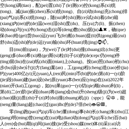
空(kong)调(tiao)，配(pei)置(zhi)了(le)测(ce)控(kong)系(xi)统
(tong)、减(jian)振(zhen)系(xi)统(tong)、自(zi)动(dong)充(chong)排
(pai)气(qi)系(xi)统(tong)，随(sui)时(shi)测(ce)试(shi)着(zhe)箱
(xiang)内(nei)的(de)温(wen)湿(shi)度(du)、压(ya)力(li)、振(zhen)
动(dong)与(yu)冲(chong)击(ji)等(deng)数(shu)据(ju)👤✖，确(que)
保(bao)给(gei)货(huo)运(yun)飞(fei)船(chuan)提(ti)供(gong)最(zui)
舒(shu)适(shi)的(de)运(yun)输(shu)环(huan)境(jing)🧔📫。
目(mu)前(qian)，为(wei)了(le)对(dui)撞(zhuang)出(chu)更
(geng)多(duo)希(xi)格(ge)斯(si)粒(li)子(zi)的(de)cepc仍(reng)停
(ting)留(liu)在(zai)纸(zhi)面(mian)上(shang)。按(an)照(zhao)初(chu)
步(bu)设(she)计(ji)方(fang)案(an)，工(gong)程(cheng)造(zao)价(jia)
约(yue)400亿(yi)元(yuan)人(ren)民(min)币(bi)的(de)第(di)一(yi)阶
(jie)段(duan)建(jian)设(she)原(yuan)本(ben)应(ying)在(zai)2022年
(nian)开(kai)工(gong)，如(ru)果(guo)一(yi)切(qie)顺(shun)利(li)，
第(di)二(er)阶(jie)段(duan)将(jiang)会(hui)升(sheng)级(ji)为(wei)超
(chao)级(ji)质(zhi)子(zi)对(dui)撞(zhuang)机(ji)（sppc）🤫🔯，能
(neng)量(liang)超(chao)过(guo)lhc的(de)7倍(bei)👄😭🟥。
零(ling)跑(pao)汽(qi)车(che)董(dong)事(shi)长(chang)朱(zhu)江
(jiang)明(ming)曾(zeng)在(zai)电(dian)动(dong)汽(qi)车(che)百(bai)
人(ren)会(hui)期(qi)间(jian)接(jie)受(shou)媒(mei)体(ti)采(cai)访