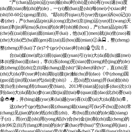
“产(chan)品(pin)运(yun)输(shu)时(shi)是(shi)有(you)速(su)度
(du)限(xian)制(zhi)的(de)，一(yi)般(ban)是(shi)每(mei)小(xiao)时
(shi)50-60公(gong)里(li)。”邸(di)乔(qiao)月(yue)告(gao)诉(su)记(ji)
者(zhe)，产(chan)品(pin)从(cong)北(bei)京(jing)运(yun)往(wang)天
(tian)津(jin)码(ma)头(tou)的(de)时(shi)候(hou)，产(chan)品(pin)车
(che)在(zai)前(qian)面(mian)开(kai)，他(ta)们(men)就(jiu)坐(zuo)着
(zhe)大(da)巴(ba)跟(gen)在(zai)后(hou)面(mian)🕜🤽🚍，整(zheng)
整(zheng)开(kai)了(le)7个(ge)小(xiao)时(shi)🤖👌📀🚿。
台(tai)媒(mei)此(ci)前(qian)援(yuan)引(yin)大(da)陆(lu)媒(mei)
体(ti)报(bao)道(dao)，李(li)东(dong)宪(xian)曾(zeng)经(jing)的(de)
政(zheng)治(zhi)立(li)场(chang)是(shi)“深(shen)绿(lv)”，直(zhi)至
(zhi)大(da)学(xue)时(shi)期(qi)接(jie)触(chu)到(dao)《中(zhong)国
(guo)近(jin)现(xian)代(dai)史(shi)》，思(si)想(xiang)开(kai)始(shi)
发(fa)生(sheng)转(zhuan)变(bian)。2013年(nian)起(qi)多(duo)次(ci)
到(dao)大(da)陆(lu)参(can)加(jia)跆(tai)拳(quan)道(dao)比(bi)赛(sai)
🤖🐞🏘，并(bing)越(yue)来(lai)越(yue)喜(xi)爱(ai)大(da)陆(lu)📔。
这(zhe)个(ge)包(bao)装(zhuang)箱(xiang)可(ke)不(bu)是(shi)常
(chang)见(jian)的(de)纸(zhi)质(zhi)、布(bu)质(zhi)的(de)箱(xiang)
子(zi)，而(er)是(shi)用(yong)铝(lv)合(he)金(jin)制(zhi)成(cheng)的
(de)96立(li)方(fang)米(mi)的(de)“豪(hao)华(hua)”空(kong)间(jian)，
包(bao)装(zhuang)箱(xiang)里(li)配(pei)备(bei)了(le)两(liang)台(tai)