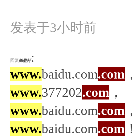
发表于3小时前
:
回复
陈盈轩
www.
baidu.com
.com
，
www.
377202
.com
，
www.
baidu.com
.com
，
www.
baidu.com
.com
！