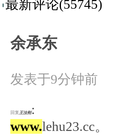
最新评论(55745)
余承东
发表于9分钟前
:
回复
王汝刚
www.
lehu23.cc。