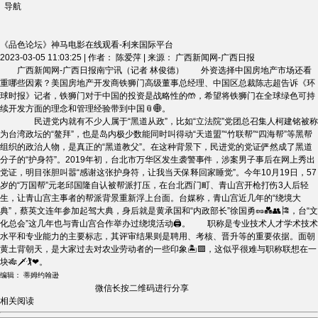
导航
《品色论坛》神马电影在线观看-利来国际平台
2023-03-05 11:03:25 |
作者： 陈爱萍
|
来源： 广西新闻网-广西日报
广西新闻网-广西日报南宁讯（记者 林俊德） 外资选择中国房地产市场还看
重哪些因素？美国房地产开发商铁狮门高级董事总经理、中国区总裁陈志超告诉《环
球时报》记者，铁狮门对于中国的投资是战略性的🤲，希望将铁狮门在全球绿色可持
续开发方面的理念和管理经验带到中国📎🌐。
民进党内就有不少人属于“黑道从政”，比如“立法院”党团总召集人柯建铭被称
为台湾政坛的“鳌拜”，也是岛内极少数能同时叫得动“天道盟”“竹联帮”“四海帮”等黑帮
组织的政治人物，是真正的“黑道教父”。在这种背景下，民进党的党证俨然成了黑道
分子的“护身符”。2019年初，台北市万华区发生袭警事件，涉案男子事后在网上秀出
党证，明目张胆叫嚣“感谢这张护身符，让我当天保释回家睡觉”。今年10月19日，57
岁的“万国帮”元老邱国隆自认被帮派打压，在台北西门町、青山宫开枪打伤3人后轻
生，让青山宫主事者的帮派背景重新浮上台面。台媒称，青山宫近几年的“绕境大
典”，蔡英文连年参加起驾大典，身后就是黄承国和“内政部长”徐国勇🥜💑👥🎏，台“文
化总会”这几年也与青山宫合作举办过绕境活动🖨。 职称是专业技术人才学术技术
水平和专业能力的主要标志，其评审结果则是聘用、考核、晋升等的重要依据。面朝
黄土背朝天，是大家过去对农业劳动者的一些印象🏝🟪，这似乎很难与职称联想在一
块🎋🗡🏌❤。
编辑： 蒂姆约翰逊
微信长按二维码进行分享
相关阅读