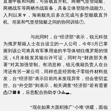
直通甲板和坞舱，可搭载直升机、两栖气垫登陆艇、
两栖战车等两栖作战装备，具备立体登陆作战能力。
入列以来🔽，海南舰先后多次完成与多型舰载直升
机、坦装和气垫登陆艇之间的协同训练🕐。
与此同时，台“经济部”表示，锐元科技
为俄罗斯籍人士在台设立的一人公司，今年3月已掌
握到该公司将具有军事用途的半导体销往俄罗斯的情
况，6月未核发其输出许可证，同时与“财政部关务
署”对其加强管制。有消息称，锐元俄籍负责人在台
湾还有另一家公司，同样也是经营电子零组件材料批
发，台“经济部”表示目前尚未发现异常，但会密切监
控。台“外交部”则表示，相关调查“经济部”若有需要
📩📑🔲🔋，乐意配合协助🍨🍋⛪🕳。
“现在如果大面积推广‘小堆’供暖，面临