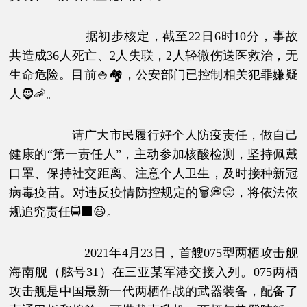
据初步核定，截至22日6时10分，事故
共造成36人死亡、2人失联，2人轻微伤送医救治，无
生命危险。目前🍚🏘，公安部门已控制相关犯罪嫌疑
人🧔🦐。
请广大市民履行好个人防疫责任，做自己
健康的“第一责任人”，主动参加核酸检测，坚持佩戴
口罩、保持社交距离、注意个人卫生，及时接种新冠
病毒疫苗。对违反疫情防控规定的🗑💭😔，将依法依
规追究责任🚍⬛😃。
2021年4月23日，首艘075型两栖攻击舰
海南舰（舷号31）在三亚某军港交接入列。075两栖
攻击舰是中国最新一代两栖作战的武器装备，配备了