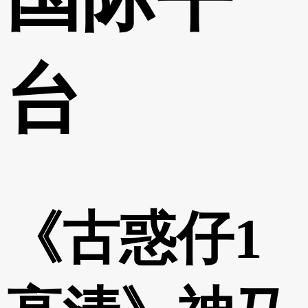
台
《古惑仔1