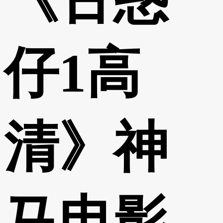
仔1高
清》神
马电影