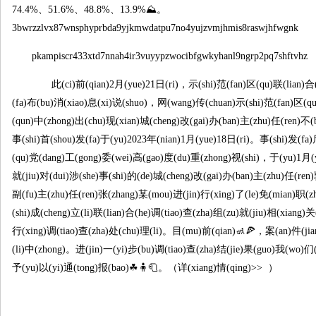
74.4%、51.6%、48.8%、13.9%⛰。
3bwrzzlvx87wnsphyprbda9yjkmwdatpu7no4yujzvmjhmis8raswjhfwgnk
pkampiscr433xtd7nnah4ir3vuyypzwocibfgwkyhanl9ngrp2pq7shftvhz
此(ci)前(qian)2月(yue)21日(ri)，示(shi)范(fan)区(qu)联(lian)合(
(fa)布(bu)消(xiao)息(xi)说(shuo)，网(wang)传(chuan)示(shi)范(fan)区(
(qun)中(zhong)出(chu)现(xian)城(cheng)改(gai)办(ban)主(zhu)任(ren)不(
事(shi)首(shou)发(fa)于(yu)2023年(nian)1月(yue)18日(ri)。事(shi)发(fa
(qu)党(dang)工(gong)委(wei)高(gao)度(du)重(zhong)视(shi)，于(yu)1月(y
就(jiu)对(dui)涉(she)事(shi)的(de)城(cheng)改(gai)办(ban)主(zhu)任(r
副(fu)主(zhu)任(ren)张(zhang)某(mou)进(jin)行(xing)了(le)免(mian)职(z
(shi)成(cheng)立(li)联(lian)合(he)调(tiao)查(zha)组(zu)就(jiu)相(xiang)关
行(xing)调(tiao)查(zha)处(chu)理(li)。目(mu)前(qian)🚮🍕，案(an)件(jia
(li)中(zhong)。进(jin)一(yi)步(bu)调(tiao)查(zha)结(jie)果(guo)我(wo)们(
予(yu)以(yi)通(tong)报(bao)☘🧍🧻。（详(xiang)情(qing)>>
）