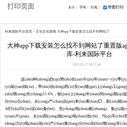
打印页面
带图打印
大小：
字号：
行高：
利来国际平台首页 >
文化
文化新闻
大神app下载安装怎么找不到网站了
大神app下载安装怎么找不到网站了重置版appv8.
库-利来国际平台
2023-05-27 09:57:40
这(zhe)种(zhong)趋(qu)势(shi)在(zai)今(jin)年(nian)一(yi)季(ji
(yi)延(yan)续(xu)，带(dai)动(dong)西(xi)安(an)规(gui)上(shang)工(gong
(zhi)增(zeng)长(chang)11.6%，较(jiao)上(shang)年(nian)同(tong)期(qi)提(
分(fen)点(dian)。从(cong)产(chan)品(pin)来(lai)看(kan)💥，新(xin)能(n
3d打(da)印(yin)设(she)备(bei)、充(chong)电(dian)桩(zhuang)、集(ji)成(c
(yuan)片(pian)、太(tai)阳(yang)能(neng)电(dian)池(chi)、汽(qi)车(che)用
(dong)力(li)电(dian)池(chi)产(chan)量(liang)分(fen)别(bie)增(zeng)长(