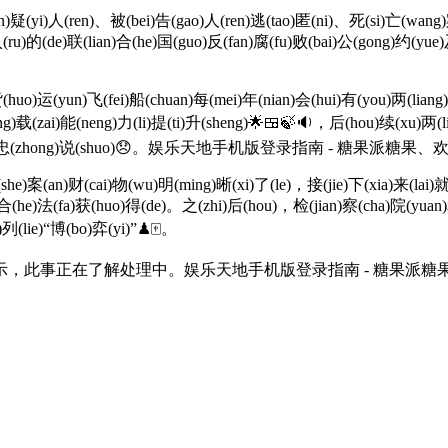
疑(yi)人(ren)、被(bei)告(gao)人(ren)逃(tao)匿(ni)、死(si)亡(wang)案
(ru)的(de)联(lian)合(he)国(guo)反(fan)腐(fu)败(bai)公(gong)约(yue
o)运(yun)飞(fei)船(chuan)每(mei)年(nian)会(hui)有(you)两(liang)
ng)载(zai)能(neng)力(li)提(ti)升(sheng)🌟🍱🍃🔉，后(hou)续(xu)两(
陈(chen)启(qi)忠(zhong)说(shuo)😞。娱乐天地手机版登录指南 - 糖
)案(an)财(cai)物(wu)明(ming)晰(xi)了(le)，接(jie)下(xia)来(lai)就(
)合(he)法(fa)获(huo)得(de)。之(zhi)后(hou)，检(jian)察(cha)院(yuan)
)列(lie)“博(bo)弈(yi)”♟🀄。
此事正在了解处理中。娱乐天地手机版登录指南 - 糖果派糖果