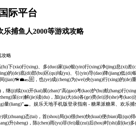
来国际平台
欢乐捕鱼人2000等游戏攻略
戏攻略
)下(xia)行(xing)、多(duo)家(jia)银(yin)行(xing)净(jing)息(xi)差(cha
ping)的(de)底(di)部(bu)区(qu)域(yu)、引(yin)导(dao)降(jiang)低(di)
g)间(jian)🦮💼🥿🈴，也(ye)成(cheng)为(wei)央(yang)行(xing)的(de)
ji)续(xu)开(kai)展(zhan)“高(gao)考(kao)护(hu)航(hang)行(xing)
heng)策(ce)解(jie)读(du)，加(jia)大(da)各(ge)类(lei)涉(she)考(kao)
(zheng)能(neng)量(liang)”🕳。娱乐天地手机版登录指南 - 糖果派糖果
(zhuang)态(tai)，首(shou)局(ju)很(hen)快(kuai)便(bian)取(qu)得(d
shang)升(sheng)，陈(chen)雨(yu)菲(fei)最(zui)后(hou)时(shi)刻(ke)多