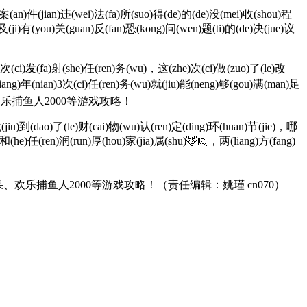
(an)件(jian)违(wei)法(fa)所(suo)得(de)的(de)没(mei)收(shou)程
)及(ji)有(you)关(guan)反(fan)恐(kong)问(wen)题(ti)的(de)决(jue)议
次(ci)发(fa)射(she)任(ren)务(wu)，这(zhe)次(ci)做(zuo)了(le)改
liang)年(nian)3次(ci)任(ren)务(wu)就(jiu)能(neng)够(gou)满(man)足
果派糖果、欢乐捕鱼人2000等游戏攻略！
jiu)到(dao)了(le)财(cai)物(wu)认(ren)定(ding)环(huan)节(jie)，哪
和(he)任(ren)润(run)厚(hou)家(jia)属(shu)🦌🙋，两(liang)方(fang)
、欢乐捕鱼人2000等游戏攻略！
（责任编辑：姚瑾 cn070）