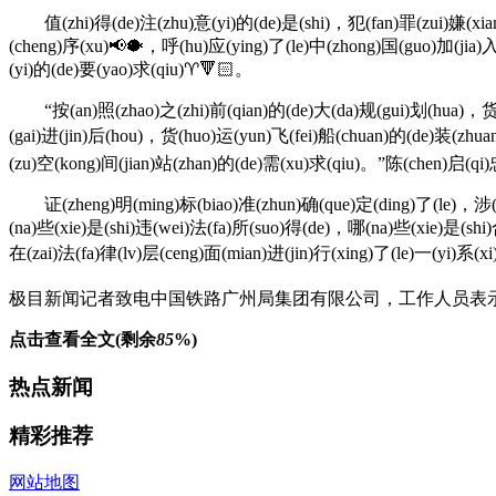
值(zhi)得(de)注(zhu)意(yi)的(de)是(shi)，犯(fan)罪(zui)嫌(xian)
(cheng)序(xu)📢🐡，呼(hu)应(ying)了(le)中(zhong)国(guo)加(jia)入
(yi)的(de)要(yao)求(qiu)♈🔻🏻。
“按(an)照(zhao)之(zhi)前(qian)的(de)大(da)规(gui)划(hua)，货(hu
(gai)进(jin)后(hou)，货(huo)运(yun)飞(fei)船(chuan)的(de)装(zhua
(zu)空(kong)间(jian)站(zhan)的(de)需(xu)求(qiu)。”
证(zheng)明(ming)标(biao)准(zhun)确(que)定(ding)了(le)，涉(she
(na)些(xie)是(shi)违(wei)法(fa)所(suo)得(de)，哪(na)些(xie)是(shi
在(zai)法(fa)律(lv)层(ceng)面(mian)进(jin)行(xing)了(le)一(yi)系(xi
极目新闻记者致电中国铁路广州局集团有限公司，工作人员表示，
点击查看全文(剩余
85
%)
热点新闻
精彩推荐
网站地图