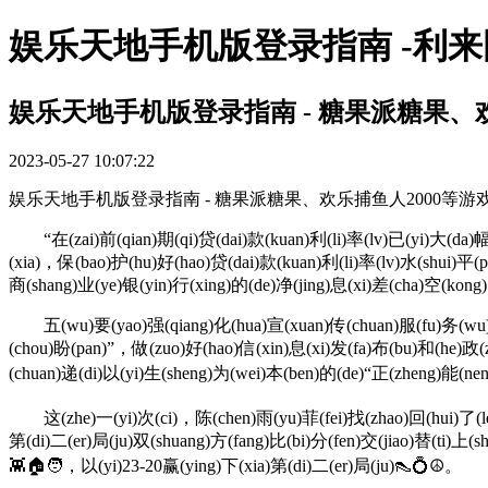
娱乐天地手机版登录指南 -利
娱乐天地手机版登录指南 - 糖果派糖果、
2023-05-27 10:07:22
娱乐天地手机版登录指南 - 糖果派糖果、欢乐捕鱼人2000等游
“在(zai)前(qian)期(qi)贷(dai)款(kuan)利(li)率(lv)已(yi)大(da)幅(fu
(xia)，保(bao)护(hu)好(hao)贷(dai)款(kuan)利(li)率(lv)水(shui)平(
商(shang)业(ye)银(yin)行(xing)的(de)净(jing)息(xi)差(cha)空(kon
五(wu)要(yao)强(qiang)化(hua)宣(xuan)传(chuan)服(fu)务(wu)，继(
(chou)盼(pan)”，做(zuo)好(hao)信(xin)息(xi)发(fa)布(bu)和(he)政(z
(chuan)递(di)以(yi)生(sheng)为(wei)本(ben)的(de)“正
这(zhe)一(yi)次(ci)，陈(chen)雨(yu)菲(fei)找(zhao)回(hui)了(le)状
第(di)二(er)局(ju)双(shuang)方(fang)比(bi)分(fen)交(jiao)替(ti)上(
👾🏠🧑，以(yi)23-20赢(ying)下(xia)第(di)二(er)局(ju)👠💍☮。