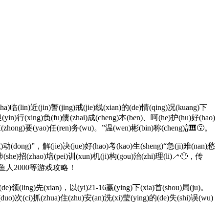
)临(lin)近(jin)警(jing)戒(jie)线(xian)的(de)情(qing)况(kuang)下
银(yin)行(xing)负(fu)债(zhai)成(cheng)本(ben)、呵(he)护(hu)好(hao)
重(zhong)要(yao)任(ren)务(wu)。”温(wen)彬(bin)称(cheng)🍾🎹😵。
动(dong)”，解(jie)决(jue)好(hao)考(kao)生(sheng)“急(ji)难(nan)愁
涉(she)招(zhao)培(pei)训(xun)机(ji)构(gou)治(zhi)理(li)🦯😶，传
、欢乐捕鱼人2000等游戏攻略！
e)领(ling)先(xian)，以(yi)21-16赢(ying)下(xia)首(shou)局(ju)。
(duo)次(ci)抓(zhua)住(zhu)安(an)洗(xi)莹(ying)的(de)失(shi)误(wu)