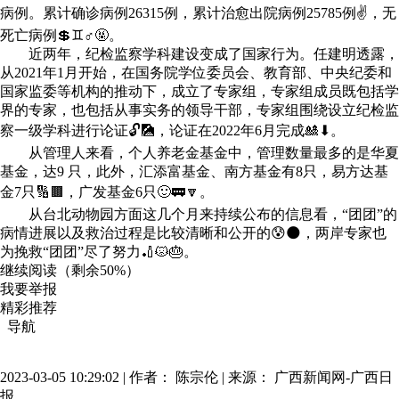
病例。累计确诊病例26315例，累计治愈出院病例25785例✌，无
死亡病例💲♊♂🤬。
近两年，纪检监察学科建设变成了国家行为。任建明透露，
从2021年1月开始，在国务院学位委员会、教育部、中央纪委和
国家监委等机构的推动下，成立了专家组，专家组成员既包括学
界的专家，也包括从事实务的领导干部，专家组围绕设立纪检监
察一级学科进行论证🔓🎑，论证在2022年6月完成🎎⬇。
从管理人来看，个人养老金基金中，管理数量最多的是华夏
基金，达9 只，此外，汇添富基金、南方基金有8只，易方达基
金7只🔢🟫，广发基金6只🙂🚃🔽。
从台北动物园方面这几个月来持续公布的信息看，“团团”的
病情进展以及救治过程是比较清晰和公开的😰🌑，两岸专家也
为挽救“团团”尽了努力🏏😾🎂。
继续阅读（剩余
50%
）
我要举报
精彩推荐
导航
2023-03-05 10:29:02 |
作者： 陈宗伦
|
来源： 广西新闻网-广西日
报