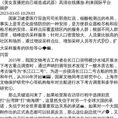
《美女直播把自己锻造成武器》高清在线播放-利来国际平台
丽萨
2023-03-05 10:29:01
国家卫健委医疗应急司司长郭燕红说，核酸检测点的布局，
事实上是常态化疫情防控的一种安排，是方便群众愿检尽检和应
检尽检的安排。采样点应覆盖辖区内的服务人群；根据不同人群
需求，错峰提供采样服务；针对人口密度较大、人流量比较高的
社区和场所，通过增设采样点位、增加采样人员等方式👂⏲，扩
大采样服务的供给等🌰🌩🏪。
闫雷
2015年，我国文物考古工作者在长江口崇明横沙水域开展水
下考古重点调查时，通过声呐扫测等技术发现了一艘木质古船，
考古编号为“长江口二号”。为进一步摸清长江口二号古船的性质
和年代，从2016年开始🐌🎰，国家文物局考古研究中心、上海市
文物保护研究中心等机构每年对古船进行水下考古调查和多学科
研究🕥。
那么关键追问来了，如果哈里斯在访菲行程中选择刻意
打“台湾牌”打“南海牌”，这显然失信于对另一个全球大国的承
诺，失信于对全世界最重要双边关系的承诺🚟。如果对一个大国
刚作出的正式表态都可以轻易反言，那么这位副总统™🌌🕵，又