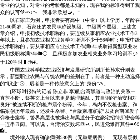
专业的认知，对专业的考验都是未知的，现在我的标准得到了观
众的认可💚🥕↕📉，我非常欣慰🧩。”
以石家庄为例，申报者要有高中（中专）以上学历，年龄在
21-60周岁。石家庄的农民职称设初级、中级两个层级。上述文
章介绍，申报初级技术职称的，要连续从事相应农业技术工作3
年以上，且参加农业相关业务学习培训不少于56学时；申报中级
技术职称的，要从事相应专业技术工作满6年或取得新型职业农
民初级职称满3年🐘⚪，且积极参加农业相关业务学习培训不少
于120学时🔋🖱🤤。
中国农业科学院农业经济与发展研究所副所长孙东升则表
示，新型职业农民与传统农民的差别在于，前者是一种主动选择
的“职业”🕝，后者是一种传统意义上的“身份”🥌。
[环球时报特约记者 陈立非 李耀]台湾黑道与政治的关系一
直剪不断，蔡英文上台以来更是越理越乱，其自诩的“治安相对
良好”被连续不断的枪声震个粉碎。今年，岛内不仅枪击案、诈
骗案创历年最高，还发生杀警、“台版柬埔寨案”以及台南88发子
弹枪击案等，警界高层也被爆出与黑道分子在豪宅招待所密会等
一连串丑闻。可以说，台湾治安败坏🔳🚮，民进党难辞其咎✒👐
🏤。
境外输入现有确诊病例530例（无重症病例），无现有疑似