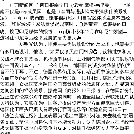
广西新闻网-广西日报南宁讯（记者 摩根·弗里曼） “越
南不仅是rcep成员国，也是《全面与进步跨太平洋伙伴关系协
定》（cptpp）成员国，能够很好地利用自贸区体系发展本国经
济。”印尼经济学家法贾谈起越南时，总是带着一点羡慕的口
吻。按照印尼媒体的报道，rcep预计今年12月在印尼生效🆕🦗，
这将让印尼今后经济发展的潜力更大🚞。
郑明光认为，即使主要为供热设计的反应堆，也需要进
行多用途设计。他说，“如果仅冬天使用🈯🕠💍，设施维护和人
员成本就会非常高。包括热电联供、工业制气等都可以与供热功
能一同设计♎🔹。” 今年以来，德国国内减少对华依赖的声
音不绝于耳，不过，德国商界仍用实际行动证明中德之间多年深
入而广泛的经贸关系仍在进一步加深。11月4日，德国总理朔尔
茨率领一众德国著名跨国公司高管组成的代表团来华，凸显两国
之间密切的经济关系。据德国《商报》17日报道，在德国部分行
业正在讨论减少对中国依赖的同时，德国金融巨头安联集团总裁
贝特认为，安联在为中国客户提供资产管理方面迎来巨大机遇。
德国化工巨头巴斯夫首席执行官薄睦乐等8位德企高管10日在
《法兰克福汇报》上发表题为“退出中国将令我们失去机会”的署
名文章，坚信中国将保持基本增长动力，认为德国企业在华经营
极大提高了德企自身竞争力🍍🤾，对提升德经济实力至关重要