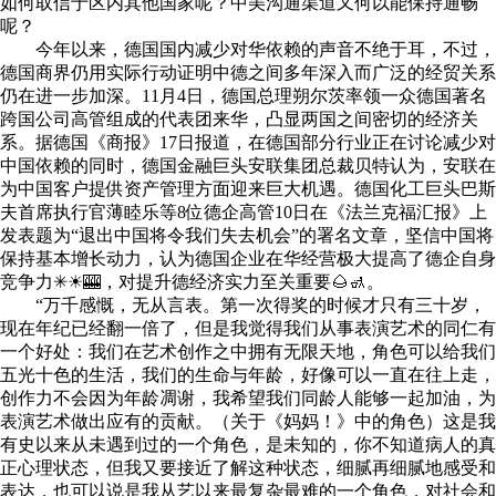
如何取信于区内其他国家呢？中美沟通渠道又何以能保持通畅
呢？
今年以来，德国国内减少对华依赖的声音不绝于耳，不过，
德国商界仍用实际行动证明中德之间多年深入而广泛的经贸关系
仍在进一步加深。11月4日，德国总理朔尔茨率领一众德国著名
跨国公司高管组成的代表团来华，凸显两国之间密切的经济关
系。据德国《商报》17日报道，在德国部分行业正在讨论减少对
中国依赖的同时，德国金融巨头安联集团总裁贝特认为，安联在
为中国客户提供资产管理方面迎来巨大机遇。德国化工巨头巴斯
夫首席执行官薄睦乐等8位德企高管10日在《法兰克福汇报》上
发表题为“退出中国将令我们失去机会”的署名文章，坚信中国将
保持基本增长动力，认为德国企业在华经营极大提高了德企自身
竞争力✳☀🎰，对提升德经济实力至关重要🌰🚮。
“万千感慨，无从言表。第一次得奖的时候才只有三十岁，
现在年纪已经翻一倍了，但是我觉得我们从事表演艺术的同仁有
一个好处：我们在艺术创作之中拥有无限天地，角色可以给我们
五光十色的生活，我们的生命与年龄，好像可以一直在往上走，
创作力不会因为年龄凋谢，我希望我们同龄人能够一起加油，为
表演艺术做出应有的贡献。（关于《妈妈！》中的角色）这是我
有史以来从未遇到过的一个角色，是未知的，你不知道病人的真
正心理状态，但我又要接近了解这种状态，细腻再细腻地感受和
表达，也可以说是我从艺以来最复杂最难的一个角色，对社会和