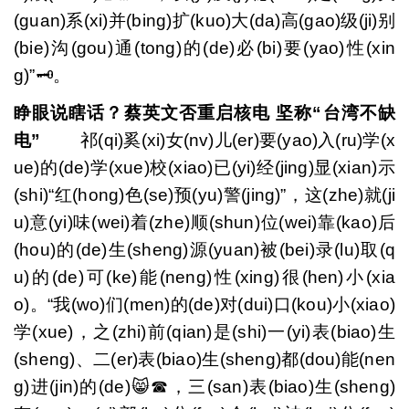
(guan)系(xi)并(bing)扩(kuo)大(da)高(gao)级(ji)别
(bie)沟(gou)通(tong)的(de)必(bi)要(yao)性(xin
g)”🗝。
睁眼说瞎话？蔡英文否重启核电 坚称“台湾不缺
电”
祁(qi)奚(xi)女(nv)儿(er)要(yao)入(ru)学(x
ue)的(de)学(xue)校(xiao)已(yi)经(jing)显(xian)示
(shi)“红(hong)色(se)预(yu)警(jing)”，这(zhe)就(ji
u)意(yi)味(wei)着(zhe)顺(shun)位(wei)靠(kao)后
(hou)的(de)生(sheng)源(yuan)被(bei)录(lu)取(q
u)的(de)可(ke)能(neng)性(xing)很(hen)小(xia
o)。“我(wo)们(men)的(de)对(dui)口(kou)小(xiao)
学(xue)，之(zhi)前(qian)是(shi)一(yi)表(biao)生
(sheng)、二(er)表(biao)生(sheng)都(dou)能(nen
g)进(jin)的(de)😸☎，三(san)表(biao)生(sheng)