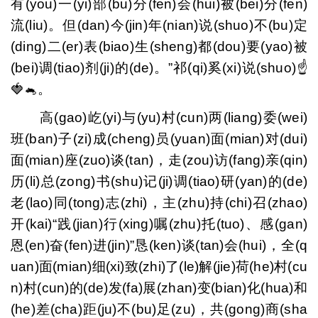
有(you)一(yi)部(bu)分(fen)会(hui)被(bei)分(fen)
流(liu)。但(dan)今(jin)年(nian)说(shuo)不(bu)定
(ding)二(er)表(biao)生(sheng)都(dou)要(yao)被
(bei)调(tiao)剂(ji)的(de)。”祁(qi)奚(xi)说(shuo)☝
🍓🐁。
高(gao)屹(yi)与(yu)村(cun)两(liang)委(wei)
班(ban)子(zi)成(cheng)员(yuan)面(mian)对(dui)
面(mian)座(zuo)谈(tan)，走(zou)访(fang)亲(qin)
历(li)总(zong)书(shu)记(ji)调(tiao)研(yan)的(de)
老(lao)同(tong)志(zhi)，主(zhu)持(chi)召(zhao)
开(kai)“践(jian)行(xing)嘱(zhu)托(tuo)、感(gan)
恩(en)奋(fen)进(jin)”恳(ken)谈(tan)会(hui)，全(q
uan)面(mian)细(xi)致(zhi)了(le)解(jie)荷(he)村(cu
n)村(cun)的(de)发(fa)展(zhan)变(bian)化(hua)和
(he)差(cha)距(ju)不(bu)足(zu)，共(gong)商(sha