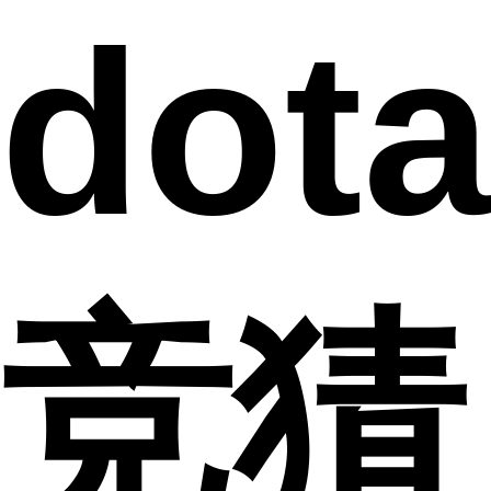
dot
竞猜