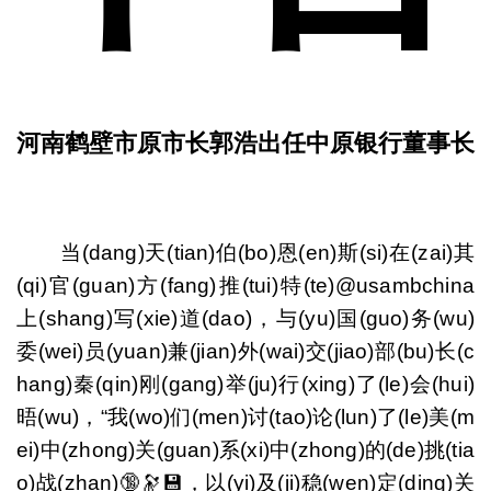
河南鹤壁市原市长郭浩出任中原银行董事长
当(dang)天(tian)伯(bo)恩(en)斯(si)在(zai)其
(qi)官(guan)方(fang)推(tui)特(te)@usambchina
上(shang)写(xie)道(dao)，与(yu)国(guo)务(wu)
委(wei)员(yuan)兼(jian)外(wai)交(jiao)部(bu)长(c
hang)秦(qin)刚(gang)举(ju)行(xing)了(le)会(hui)
晤(wu)，“我(wo)们(men)讨(tao)论(lun)了(le)美(m
ei)中(zhong)关(guan)系(xi)中(zhong)的(de)挑(tia
o)战(zhan)🔞🔭💾，以(yi)及(ji)稳(wen)定(ding)关