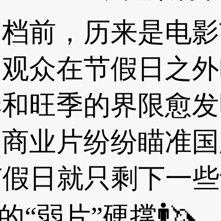
前，历来是电影
，观众在节假日之外
季和旺季的界限愈发
的商业片纷纷瞄准国
，非节假日就只剩下一
的“弱片”硬撑🚹🦄