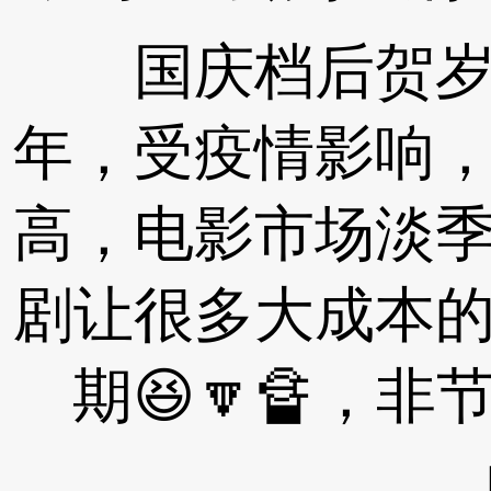
国庆档后贺岁档
年，受疫情影响
高，电影市场淡
剧让很多大成本
期😆🔽🔏