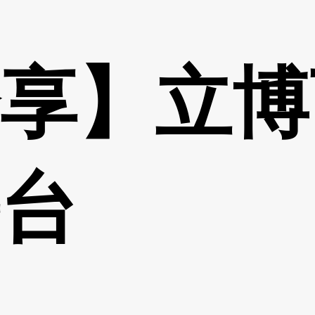
享】立博
台