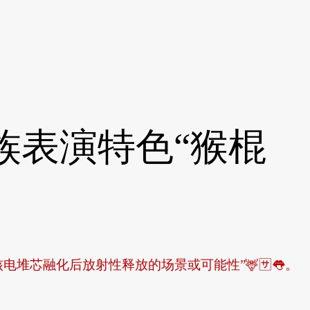
族表演特色“猴棍
芯融化后放射性释放的场景或可能性”🦌🈂👅。