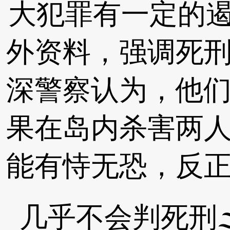
大犯罪有一定的遏
外资料，强调死
深警察认为，他
果在岛内杀害两
能有恃无恐，反
几乎不会判死刑🌫