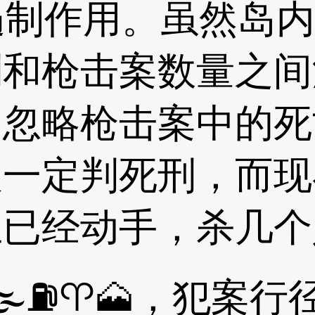
制作用。虽然岛内
刑和枪击案数量之间
们忽略枪击案中的死
人一定判死刑，而现
正已经动手，杀几个
⛽♈🗻，犯案行径