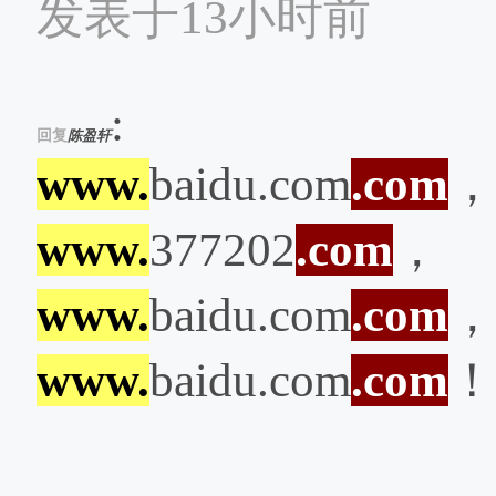
发表于13小时前
:
回复
陈盈轩
www.
baidu.com
.com
，
www.
377202
.com
，
www.
baidu.com
.com
，
www.
baidu.com
.com
！