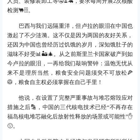
人员、装修装卸工等🤤⏳🦛，要求每周开展2次核酸
检测🐫🗄。
巴西与我们远隔重洋，但卢拉的眼泪在中国也
激起了不少涟漪。这不仅是因为两国的友好关系，
还因为中国也曾经历过饥饿的岁月，深知饿肚子的
滋味不好受📊🏜🎄。从之前斯里兰卡国家破产到如
今卢拉的眼泪，一再给我们敲响警钟：温饱无忧从
来不是理所当然，粮食安全问题须臾不可放松🍕
🥼，粮食自主权必须掌握在自己手里！
他说，在设置了完整严重事故与堆芯熔毁应对
措施之后🔡，中国的三代核电技术已经“不再存在
福岛核电堆芯融化后放射性释放的场景或可能性”✋
🙁。