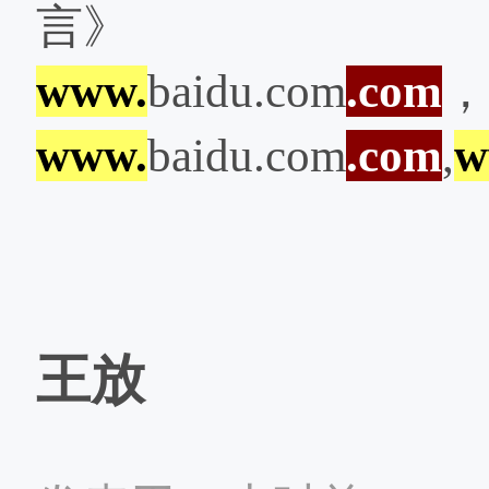
言》
www.
baidu.com
.com
，
www.
baidu.com
.com
,
w
王放