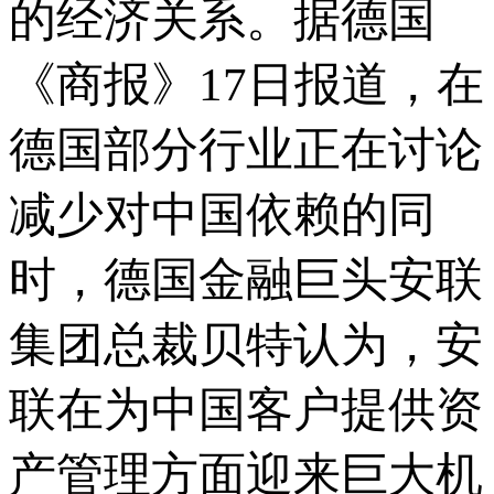
的经济关系。据德国
《商报》17日报道，在
德国部分行业正在讨论
减少对中国依赖的同
时，德国金融巨头安联
集团总裁贝特认为，安
联在为中国客户提供资
产管理方面迎来巨大机