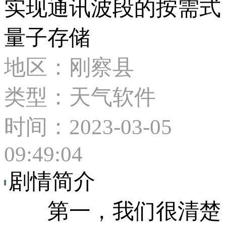
实现通讯波段的按需式
量子存储
地区：刚察县
类型：天气软件
时间：2023-03-05
09:49:04
剧情简介
第一，我们很清楚