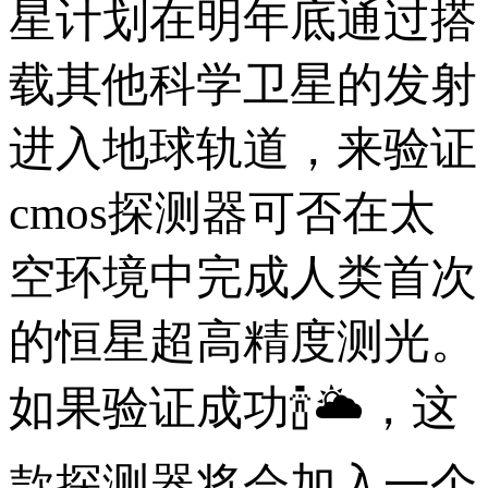
星计划在明年底通过搭
载其他科学卫星的发射
进入地球轨道，来验证
cmos探测器可否在太
空环境中完成人类首次
的恒星超高精度测光。
如果验证成功🍾🌥，这
款探测器将会加入一个