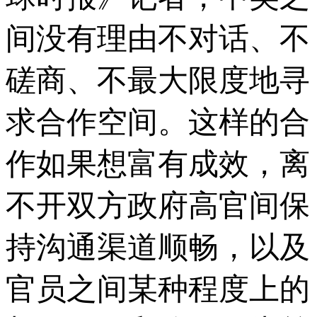
间没有理由不对话、不
磋商、不最大限度地寻
求合作空间。这样的合
作如果想富有成效，离
不开双方政府高官间保
持沟通渠道顺畅，以及
官员之间某种程度上的