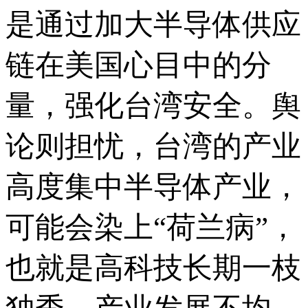
是通过加大半导体供应
链在美国心目中的分
量，强化台湾安全。舆
论则担忧，台湾的产业
高度集中半导体产业，
可能会染上“荷兰病”，
也就是高科技长期一枝