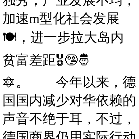
独秀，产业发展不均，
加速m型化社会发展
🍽，进一步拉大岛内
贫富差距🎖🤥🤴
🔯。 今年以来，德
国国内减少对华依赖的
声音不绝于耳，不过，
德国商界仍用实际行动