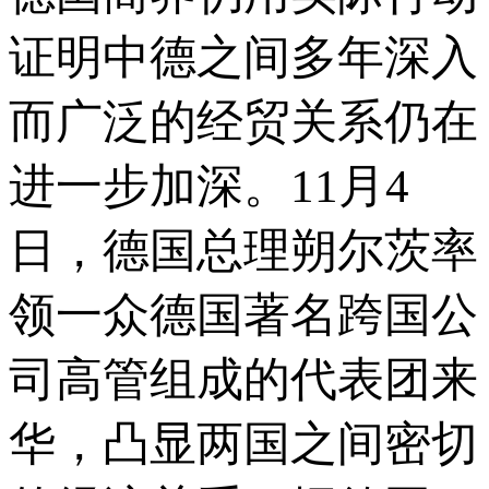
证明中德之间多年深入
而广泛的经贸关系仍在
进一步加深。11月4
日，德国总理朔尔茨率
领一众德国著名跨国公
司高管组成的代表团来
华，凸显两国之间密切