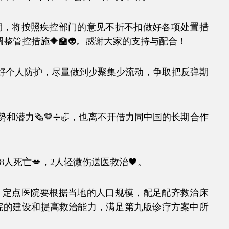
，将按照疾控部门的意见不折不扣做好各项处置措
管控措施🔶🏫👽。感谢大家的支持与配合！
个人防护，尽量做到少聚集少流动，争取把反弹期
力🗞🤎➗🦏，也离不开借力同中国的长期合作
死亡💋，2人轻微伤送医救治🖤。
定点医院要根据当地的人口规模，配足配齐救治床
医院的建设和提高救治能力，满足第九版诊疗方案中所