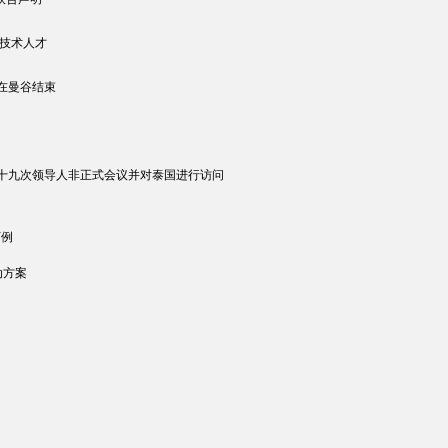
殖技术人才
会在曼谷结束
十九次领导人非正式会议并对泰国进行访问
万例
动方案