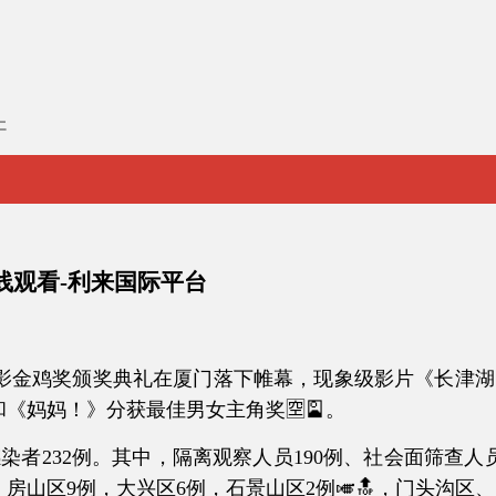
仁
线观看-利来国际平台
电影金鸡奖颁奖典礼在厦门落下帷幕，现象级影片《长津湖
《妈妈！》分获最佳男女主角奖🈳🎴。
232例。其中，隔离观察人员190例、社会面筛查人员4
，房山区9例，大兴区6例，石景山区2例🎺🔝，门头沟区