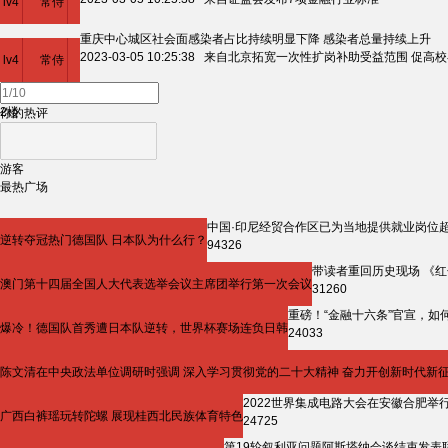
lv4
常侍
重庆中心城区社会面感染者占比持续明显下降 感染者总量持续上升
2楼
2023-03-05 10:25:38 来自北京拓宽一次性扩岗补助受益范围 
lv4
常侍
2楼
你的热评
游客
最热广场
中国·印尼经贸合作区已为当地提供就业岗位超3
逆转夺冠热门德国队 日本队为什么行？
94326
带读者重回历史现场 《
澳门第十四届全国人大代表选举会议主席团举行第一次会议
31260
重磅！“金融十六条”官宣，如
爆冷！德国队首秀遭日本队逆转，世界杯赛场连负日韩
24033
陈文清在中央政法单位调研时强调 深入学习贯彻党的二十大精神 奋力开创新时代新
2022世界集成电路大会在安徽合肥举行
广西白裤瑶玩转陀螺 展现桂西北民族体育特色
24725
第19轮叙利亚问题阿斯塔纳会谈结束发表