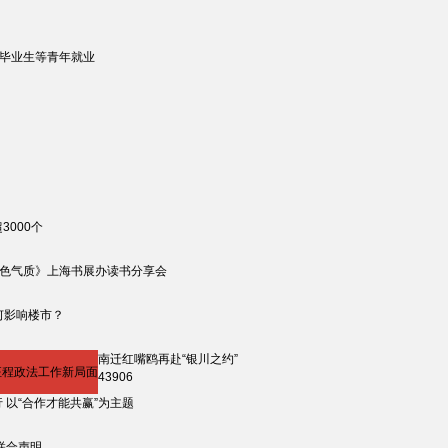
促高校毕业生等青年就业
000个
红色气质》上海书展办读书分享会
何影响楼市？
南迁红嘴鸥再赴“银川之约”
征程政法工作新局面
43906
 以“合作才能共赢”为主题
联合声明