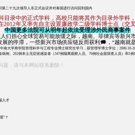
织第二十九次领导人非正式会议并对泰国进行访问回到国内
录中的正式学科，高校只能将其作为目录外学科，比
在2012年又率先自主设置廉政学二级学科博士点（交叉学科
中国更多法院可从明年起依法受理涉外民商事案件
们担心全球贸易可能放缓之际，越南、菲律宾等新兴市场
的停滞，一些新兴市场供应链反而获利🗯，“越南就是最大
006.07 中南大学商学院管理科学与工程专业博士研究生学习，获管理学博士学位；2006.10
诊病例、262例本土无症状感染者（347例隔离观察人员、76例社会面筛查人员）和1例
问题，请与本网站联系删除！
高端人才
中星”？