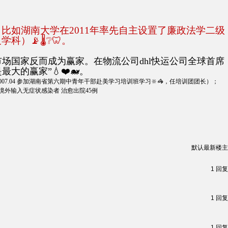
如湖南大学在2011年率先自主设置了廉政法学二级
）📡🌡❔🦷。
国家反而成为赢家。在物流公司dhl快运公司全球首席
的赢家”💧❤️🐋。
-2007.04 参加湖南省第六期中青年干部赴美学习培训班学习🔆🦓，任培训团团长）；
境外输入无症状感染者 治愈出院45例
默认
最新
楼主
1
回复
1
回复
1
回复