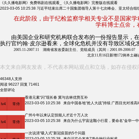
《久久播电影网》免费韩剧在线观看_《久久播电影网》完整版在线观看
2023-03-05 10:25:38
习近平结束出席二十国集团领导人第十七次峰会、亚太经合组
在此阶段，由于纪检监察学相关专业不是国家学科目
学科博士点🌼，
由美国企业和研究机构联合发布的一份报告显示，在人
执行官约翰·皮尔逊看来，全球化危机并没有导致区域化发展
2005.11-2007.11 湖南省发改委副主任、党组成员（其间：2001.09-2
北京11月16日新增172例本土确
本文来自网友发表，不代表本网站观点和立场，如存在侵权
46348
人支持
阅读 96227
回复 71461
全部评论
香港元素“闪”现长春 冀与吉林优势互补
2023-03-05 10:25:38 来自中国各地“抢人大战”持续 广西目光对准
lv4
常侍
广州今年以来认定技能人才近十万人次
2楼
2023-03-05 10:25:38 来自为什么宇宙这颗小行星，要命名“金华一
lv4
常侍
一次说清“吸入式”新冠疫苗的5个问题
2楼
2023-03-05 10:25:38 来自证监会发布7项金融行业标准