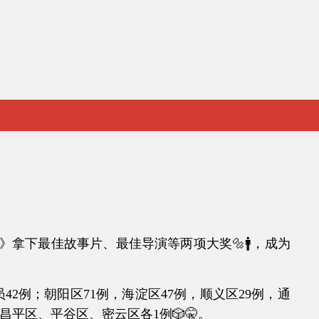
》拿下最佳故事片、最佳导演等两项大奖🔩🚹，成为
2例；朝阳区71例，海淀区47例，顺义区29例，通
、昌平区、平谷区、密云区各1例🎲🤫。