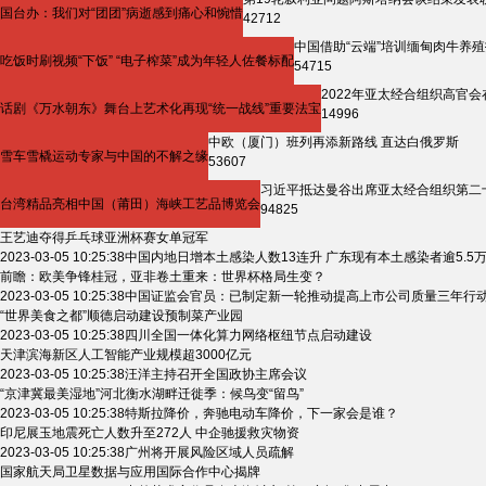
国台办：我们对“团团”病逝感到痛心和惋惜
42712
中国借助“云端”培训缅甸肉牛养
吃饭时刷视频“下饭” “电子榨菜”成为年轻人佐餐标配
54715
2022年亚太经合组织高官
话剧《万水朝东》舞台上艺术化再现“统一战线”重要法宝
14996
中欧（厦门）班列再添新路线 直达白俄罗斯
雪车雪橇运动专家与中国的不解之缘
53607
习近平抵达曼谷出席亚太经合组织第二
台湾精品亮相中国（莆田）海峡工艺品博览会
94825
王艺迪夺得乒乓球亚洲杯赛女单冠军
2023-03-05 10:25:38
中国内地日增本土感染人数13连升 广东现有本土感染者逾5.5
前瞻：欧美争锋桂冠，亚非卷土重来：世界杯格局生变？
2023-03-05 10:25:38
中国证监会官员：已制定新一轮推动提高上市公司质量三年行
“世界美食之都”顺德启动建设预制菜产业园
2023-03-05 10:25:38
四川全国一体化算力网络枢纽节点启动建设
天津滨海新区人工智能产业规模超3000亿元
2023-03-05 10:25:38
汪洋主持召开全国政协主席会议
“京津冀最美湿地”河北衡水湖畔迁徙季：候鸟变“留鸟”
2023-03-05 10:25:38
特斯拉降价，奔驰电动车降价，下一家会是谁？
印尼展玉地震死亡人数升至272人 中企驰援救灾物资
2023-03-05 10:25:38
广州将开展风险区域人员疏解
国家航天局卫星数据与应用国际合作中心揭牌