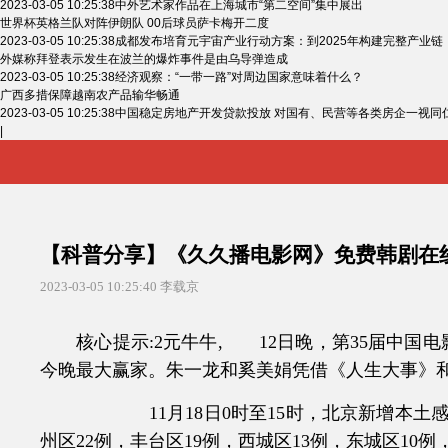
2023-03-05 10:25:38
中外艺术家作品在上海城市“第二空间”集中展出
世界杯英格兰队对阵伊朗队 00后球员萨卡梅开二度
2023-03-05 10:25:38
成都发布培育元宇宙产业行动方案：到2025年构建完整产业链
外媒称拜登表示发生在波兰的爆炸事件是由乌导弹造成
2023-03-05 10:25:38
经济观察：“一带一路”对周边国家意味着什么？
广西多措保障越南农产品输华畅通
2023-03-05 10:25:38
中国稳定房地产开发贷款投放 对国有、民营等各类房企一视同
|
【科普分享】《久久播电影网》免费韩剧在
2023-03-05 10:25:40
李载京
核心提示:2元牛牛, 12日晚，第35届中国
今晚最大赢家。朱一龙和奚美娟凭借《人生大事》和
11月18日0时至15时，北京新增本土感染者
州区22例，丰台区19例，西城区13例，东城区10例