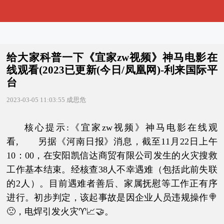
给大家科普一下《宜家zw视频》神马电影在
线观看(2023已更新(今日/凤凰网)-利来国际平
台
2023-03-05 11:03:55
成思危
核心提示:《宜家zw视频》神马电影在线观
看, 另据《河南日报》消息，截至11月22日上午
10：00，在安阳凯信达商贸有限公司发生的火灾搜救
工作基本结束。经核查38人不幸遇难（包括此前失联
的2人）。目前遇难者善后、家属抚慰等工作正有序
进行。初步判定，该起事故是因企业人员违规操作🍭
🙁，电焊引发火灾♈📈🤝。