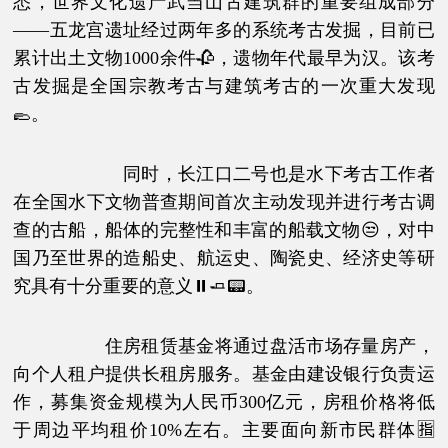
悉，世界文化遗产武当山古建筑群的重要组成部分
——五龙宫遗址经过两年多的系统考古发掘，目前已
累计出土文物1000余件🥀，遗物年代最早为汉。该考
古发掘是全国宗教考古与建筑考古的一次重大发现
🥿。
同时，长江口二号也是水下考古工作者
在全国水下文物普查期间首次主动发现并进行考古调
查的古船，船体的完整性和丰富的船载文物😒，对中
国乃至世界的造船史、航运史、陶瓷史、经济史等研
究具有十分重要的意义⏸🧈📟。
住房租赁基金将通过盘活市场存量房产，
向个人租户提供长租房服务。基金由建设银行负责运
作，募集资金规模为人民币300亿元，房租价格将低
于周边平均租价10%左右。主要面向新市民群体🈯