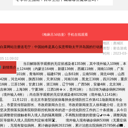
《梅麻吕3d动漫》手机在线观看
地区：惠城区
白菜网站注册送毛宁：中国始终是真心实意帮助太平洋岛国的行动派
类型：射击游戏
时间：2023-03-
05 11:09:02
当日解除医学观察的无症状感染者1353例，其中境外输入109例，本
剧情简介
土1244例（内蒙古164例，新疆136例，西藏118例，湖南110例，广东
101例，青海80例，福建67例，山东61例，云南50例，湖北44例，山西
42例，河北40例，陕西33例，天津32例，河南31例，黑龙江30例，四川26例，重庆
16例，江苏15例，甘肃11例，浙江8例，辽宁6例，广西5例，安徽4例，北京3例，
吉林3例，上海3例，宁夏3例，江西1例📳⚔，贵州1例）；当日转为确诊病例296例
（境外输入4例）；尚在医学观察的无症状感染者60282例（境外输入1141例）
🎚。 11月12日，在北京市新型冠状病毒肺炎疫情防控工作第411场新闻发布会
上，市委宣传部副部长、市政府新闻办主任、市政府新闻发言人徐和建介绍，北京市
坚决贯彻落实国务院联防联控机制发布的进一步优化防控工作的二十条措施，从今日
起调整密切接触者和入境人员的隔离期限，不再甄别密接的密接🤒🚽🩲🦓，调整风险
区等级和入境人员阳性判定标准🆘🛣。 境外输入现有确诊病例530例（无重症病
例），无现有疑似病例。累计确诊病例26315例，累计治愈出院病例25785例🍏🌃，