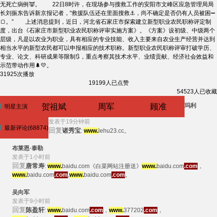
无死亡病例👿。 22日8时许，在现场参与搜救工作的安阳市文峰区应急管理局局
长刘振东告诉新京报记者，“救援队伍还在里面搜救⚓，尚不确定是否仍有人员被困➖
🍞。” 上述消息提到，近日，河北省石家庄市探索建立新型职业农民职称评定制
度，出台《石家庄市新型职业农民职称评审实施方案》。《方案》设初级、中级两个
层级，凡是以农业为职业，具有相应的专业技能、收入主要来自农业生产经营并达到
相当水平的新型农民都可以申报相应的技术职称。新型职业农民职称评审打破学历、
专业、论文、科研成果等限制🔃，重点考察其技术水平、业绩贡献、经济社会效益和
示范带动作用🌲💛。
31925次播放
19199人已点赞
54523人已收藏
贺祖斌
周军
顾准
玛利
明星主演
发表于19分钟前
最新评论(68874)
回复
诸秀宝
:
www.
lehu23.cc。
布莱恩·泰勒
发表于1小时前
回复
唐常寿
:
www.
baidu.com《白菜网站注册送》
www.
baidu.com
.com
，
www.
baidu.com
.com
,
www.
baidu.com
.com
。
吴向军
发表于9小时前
回复
陈盈轩
:
www.
baidu.com
.com
，
www.
377202
.com
，