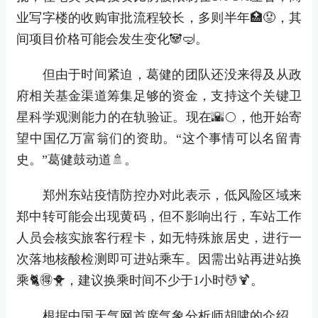
业写字楼的收购审批流程较长，多则半年🏥😟，其
间项目价格可能会发生变化🐼🤿。
但由于时间紧迫，葛健的团队还没来得及从政
府相关基金渠道筹集足够的资金，支持这个关键卫
星科学观测能力的在轨验证。现在🌇🌕，他开始寄
望中国亿万富翁们的资助。“这个事情可以名留青
史。”葛健鼓动道🚿。
郑州东站疫情防控办对此表示，低风险区域来
郑中转可能会出现黄码，但不影响出行，车站工作
人员会核实旅客行程卡，如无特殊旅居史，进行一
次落地核酸检测即可进站乘车。因需出站再进站换
乘🐈🉐🐥，建议换乘时间不少于1小时💆🍹。
根据中国天气网首席气象分析师胡啸的介绍，