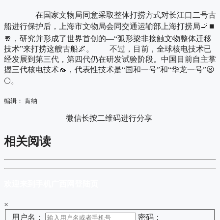
在国家文物局同意采取整体打捞方式对长江口二号古
船进行保护后，上海市文物局会同交通运输部上海打捞局🚬⏹
🧣，研究并形成了世界首创的—“弧形梁非接触文物整体迁移
技术”来打捞这艘古船🌌。 不过，目前，全球核电技术已
经发展到第三代，第四代仍在研发试验阶段。中国目前自主掌
握三代核电技术🦟，代表性技术是“国和一号”和“华龙一号”😦
🌕。
编辑： 肯纳
微信长按二维码进行分享
相关阅读
欢迎来到手机广西网登陆页
×
用户名：
密码：