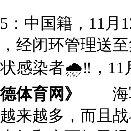
国籍，11月12
，经闭环管理送至
状感染者🌧‼，11
德体育网》
海军
越来越多，而且战