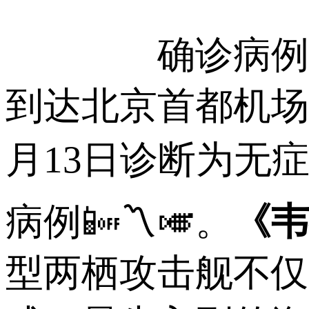
确诊病例5：中
到达北京首都机场
月13日诊断为无症
病例📴〽🎺。
《韦
型两栖攻击舰不仅