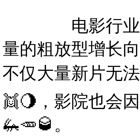
电影行业要实
量的粗放型增长向
不仅大量新片无
👯🌖，影院也
🦗🥕🥃。