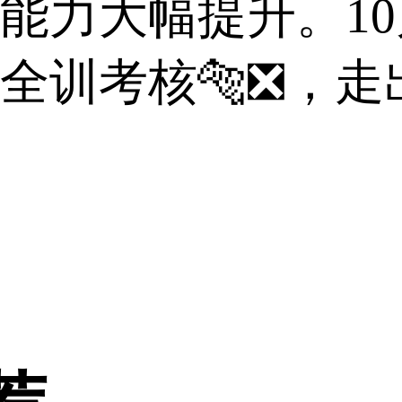
能力大幅提升。10
全训考核🐅❎，