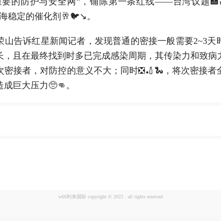
重要的防护与安全网”，铺陈第一条红线——台湾议题🏣
海稳定的催化剂🥂🐦↘。
告诉红星新闻记者，发现普通的密接一般需要2~3天
长，且在最终找到时多已完成感染周期，其传染力和致病
次密接者，对防控的意义不大；同时❎🏏🐍，将次密接者
成巨大压力🥺👊。
w66利来国际 copyright © 2022 . all rights reserved