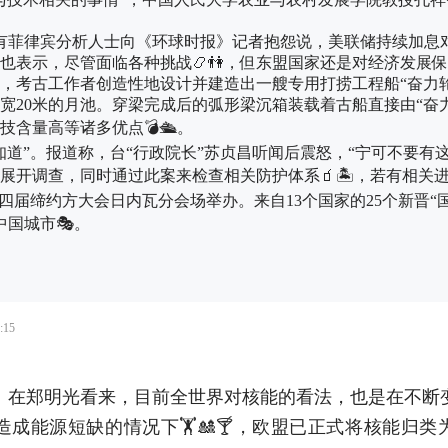
有菲律宾分析人士向《环球时报》记者抱怨说，美联储持续加息对
表示，尽管面临各种挑战📿👫，但东盟国家还是对经济发展保
工作者创造性地设计并建造出一艘专用打捞工程船“奋力轮”。“
宽20米的月池。穿梁完成后的弧形梁沉箱装载着古船直接由“奋
含量高等诸多优点💣🛳。
”。报道称，台“行政院长”苏贞昌听闻后震怒，“宁可不要有这
开调查，同时通过此案来检查相关防护体系🧃🏝，若有相关进度会
届缔约方大会日内瓦分会场举办。来自13个国家的25个新晋“国
国城市🎭。
:15
在郑明光看来，目前全世界对核能的看法，也是在不断
成能源短缺的情况下🏋🎎🍸，欧盟已正式将核能归类为“