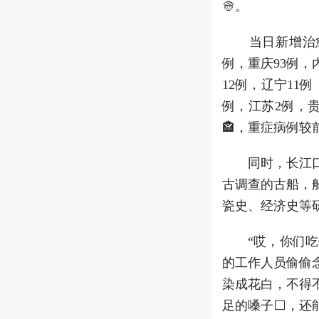
👳。
当日新增治愈出院
例，重庆93例，
12例，辽宁11
例，江苏2例，贵
🏤，重症病例较
同时，长江口二
古调查的古船，
瓷史、经济史等研
“哎，你们吃饭
的工作人员偷偷
染成花白，不得
足的嗓子⬜，还能