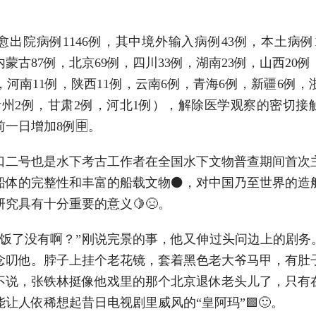
病例1146例，其中境外输入病例43例，本土病例11
内蒙古87例，北京69例，四川33例，湖南23例，山西20例
例，河南11例，陕西11例，云南6例，青海6例，新疆6例，
州2例，甘肃2例，河北1例），解除医学观察的密切接触者11
前一日增加8例🈸。
号也是水下考古工作者在全国水下文物普查期间首次
船体的完整性和丰富的船载文物⚫，对中国乃至世界的造
究具有十分重要的意义🍋😣。
了没有啊？”刚说完景的事，他又伸过头问边上的剧务。
念叨他。脖子上挂个老花镜，套着黑色老大爷马甲，有肚
不说，张铁林挺像他戏里的那个北京退休老头儿了，只有
让人依稀想起昔日电视剧里威风的“皇阿玛”🟪🙂。