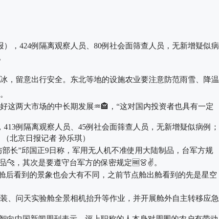
报），424例隔离观察人员、80例社会面筛查人员，无新增疑似病
。
冰，留意出行安全。东北等地的设施农业要注意防范雨雪、降温
。
这两大市场的中长期发展♒🏤，“这对国内投资者也具有一定
，413例隔离观察人员、45例社会面筛查人员，无新增疑似病例；
。（北京日报记者 孙乐琪）
部长”邱国正9日称，军用无人机不准使用大陆制品，台军方规
，其次是要遵守台军方的保密规定🆓👗✌。
舱后看到的景象也会大有不同，之前节点舱出舱看到的先是星空
装、问天实验舱全景相机抬升等作业，并开展舱外自主转移应急
智向中国新闻周刊表示，评上职称的人本身对周围的农户有带动