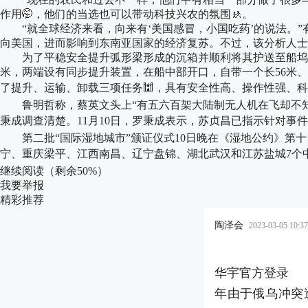
作用🤭，他们的当选也可以带动科技兴农的氛围🚸。
“就全球经济来看，向来有‘美国感冒，小国吃药’的说法。”
向美国，进而影响到东南亚国家的经济复苏。不过，该分析人士也
为了平稳安全提升弧形梁形成的沉箱并顺利将其护送至船坞，考古
米，两端设有同步提升装置，在船中部开口，自带一个长56米、
了提升、运输、卸载三项任务🕍，具有安全性高、操作性强、科技
鲁明哲称，蔡英文头上“有五六百架大陆制无人机在飞却不知道
秉成调查清楚。11月10日，罗秉成表示，苏贞昌已指示针对事件展
第二批“国际湿地城市”颁证仪式10日晚在《湿地公约》第十四
宁、重庆梁平、江西南昌、辽宁盘锦、湖北武汉和江苏盐城7个中
继续阅读（剩余
50%
）
我要举报
精彩推荐
陶泽会
2023-03-05 10:37
华宇官方登录 
年由于俄乌冲突造