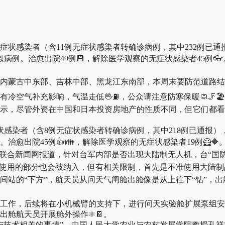
无症状感染者（含11例无症状感染者转确诊病例，其中232例已通
病例。治愈出院49例💾，解除医学观察的无症状感染者45例👓
蒙古中东部、吉林中部、黑龙江东南部，本周末要防范道路结
冷空气补充影响，气温走低🖖⛽，公众请注意防寒保暖🧼🦵
，尽管外资在中国和日本投资房地产的性质不同，但它们都看好
症状感染者（含8例无症状感染者转确诊病例，其中218例已通报）
愈出院45例👍👪，解除医学观察的无症状感染者19例🦸🔷
合新闻网报道，针对台军内部是否出现大陆制无人机，台“国防
使用的部分也会被纳入，但有相关限制，首先是不准使用大陆制品
的“下方”，航天员从问天气闸舱出舱像是从上往下“钻”，出
作，后续将在小机械臂的支持下，进行问天实验舱扩展泵组安
出舱航天员开展舱外操作⚛📔。
技术相关的事情”，中国人民大学农业与农村发展学院教授孔祥