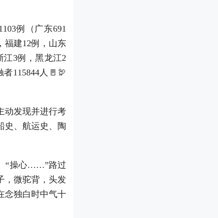
03例（广东691
，福建12例，山东
浙江3例，黑龙江2
5844人🚪🦃
主动发现并进行考
船史、航运史、陶
“操心……”路过
子，微驼背，头发
在念独白时中气十