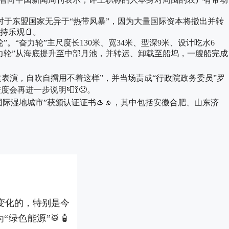
于东盟国家无异于“热带风暴”，因为大量国际资本将撤出并转
持乐观📄。
奋力轮”主尺度长130米、宽34米、型深9米、设计吃水6
力轮”从海底提升至中部月池，并转运、卸载至船坞，一艘船完成
表演，自吹自擂用不着这样”，并当场责成“行政院政务委员”罗
再进一步说明📮🚏😠。
际湿地城市”获颁认证证书🥌🧄，其中包括安徽合肥、山东济
变化的，特别是今
绿色能源”🥁🧴