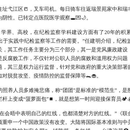
弋江区📒，叉车司机。每日骑车往返瑞景苑家中和瑞丰
为阴性。已转定点医院医学观察🕳💌🌙。
界、高校，在纪检监察学科建设方面有了20年的积
出于实践中纪检监察等工作的需要。”任建明介绍，纪检
关，其工作任务主要分为三个部分，其一是党风廉政建设
是反腐败工作，不仅针对公职人员的腐败和滥用权力问题
题，其三是权力运行监督，针对党和政府的重大决策部署
，比如对脱贫攻坚、疫情防控的监督保障等🐊🧁。
养人员多难掩悲痛，称“团团”是标准的“模范生”，是
杆上变成“菠萝面包”⏹，就是想第一时间迎接保育员🏕
会晤中表明自己的红线，也都清楚对方的红线。”《联合
顿重申一个中国政策没有改变。大陆将国际基本准则与中