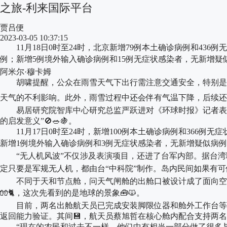
之旅-利来国际平台
贾吕便
2023-03-05 10:37:15
11月18日0时至24时，北京新增79例本土确诊病例和436例
例；新增5例境外输入确诊病例和15例无症状感染者，无新增疑似
阿米尔·穆卡姆
胡啸提醒，公众在雨雪天气下出行需注意交通安全，特别是内
天气的不利影响。此外，雨雪过程中还会伴有气温下降，后续还有
易居研究院智库中心研究总监严跃进对《环球时报》记者表示
的启发意义”🚫🥗🍇。
11月17日0时至24时，新增100例本土确诊病例和366例无
新增1例境外输入确诊病例和3例无症状感染者，无新增疑似病例。治
“无人机风波”不仅涉及表演项目，还进了台军内部。据台湾联
定只要是军规无人机，都由台“中科院”制作。岛内民间如果有可
不同于天和节点舱，问天气闸舱的出舱口被设计成了面向空间站
🧤🐈，这次先看到的是地球的景象🧰🙀。
目前，两名出舱航天员已完成安装脚限位器和舱外工作台等工
返回能力验证。其间💾，航天员蔡旭哲在核心舱内配合支持两名
“现在的农民和过去不一样，他们中有相当一部分做了很多与