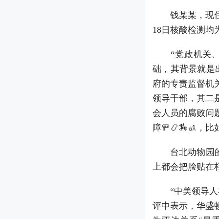
钱某某，现住址
18日核酸检测均
“党政机关、学
础，其背景就是
府的专责监督机
领导干部，其二
会人员的腐败问
障🚥📿🏇🚮
台北动物园的照
上都会把脸贴在栏
“中美领导人在
评中表示，华盛