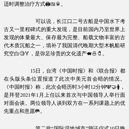
适时调整治疗方式🖨🍱🥫。
可以说，长江口二号古船是中国水下考
古又一里程碑式的重大发现，是目前国内乃至世界上
发现的体量最大、保存最为完整、船载文物丰富的古
代木质沉船之一，填补了我国清代晚期大型木帆船研
究空白🧐🏅，是弥足珍贵的文化遗产🐖🍜🧷。
15日，台湾《中国时报》和《联合报》都
在头版头条位置报道了此次中美元首会晤的情况。
《中国时报》称，此次会晤历时3小时12分钟🕎🤝🚺，
是拜登2021年1月上任以来首次与中国领导人举行面
对面会谈。两位领导人谈到双方在一系列课题上的优
先重点和意愿🥅。
第二批“国际湿地城市”颁证仪式10日晚