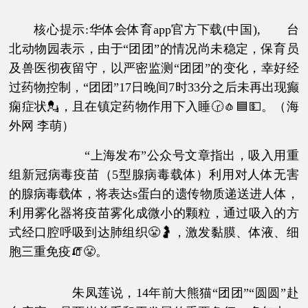
核心提示:华体会体育app官方下载(中国), 台
北动物园表示，由于“团团”的情况尚未稳定，保育员
及兽医彻夜留守，以严密监测“团团”的变化，幸好经
过药物控制，“团团”17日晚间7时33分之后未再出现癫
痫症状💂，且在镇定药物作用下入睡🕝🧄🟦💵。（海
外网 李萌）
“上海发布”公众号文章指出，吸入用重
组新冠病毒疫苗（5型腺病毒载体）利用对人体无害
的腺病毒载体，将表达s蛋白的遗传物质递送进人体，
利用雾化器将疫苗雾化成微小的颗粒，通过吸入的方
式经口腔呼吸到达肺组织😤🤰，激发黏膜、体液、细
胞三重免疫🧯😤。
朱凤莲说，14年前大熊猫“团团”“圆圆”赴