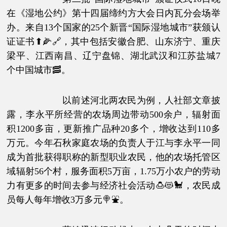
在《湿地公约》第十四届缔约方大会日内瓦分会场举
办。来自13个国家的25个新晋“国际湿地城市”获颁认
证证书⬆🌽🔗，其中包括安徽合肥、山东济宁、重庆
梁平、江西南昌、辽宁盘锦、湖北武汉和江苏盐城7
个中国城市🥓。
以前述河北两农民为例，人社部文章披
露，李永平所经营的农场周边带动500余户，辐射面
积1200多亩，更新推广品种20多个，增收达到110多
万元。今年石秋家庭农场的负责人于江与李永平一同
成为首批获得职称的新型职业农民，他的农场托管区
域辐射56个村，服务面积5万亩，1.75万小农户的劳动
力有更多的时间去参与经济社会活动🍮😻🐩，农民成
员每人每年增收3万多元🍭⛲。