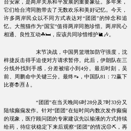
台安家，是两岸关系和平发展的重要象征。多年来，
它们给台湾同胞带去了无数欢乐和美好记忆。今天，
许多两岸民众以不同方式表达对“团团”的悼念和追
忆。大熊猫作为“国宝”值得两岸同胞珍惜。两岸民心
相通、良性互动☘🛏，应该共同珍惜维护🐌🎶。
末节决战，中国男篮增加防守强度，沈
梓捷反击得手迫使对方请求暂停。此后，伊朗队在三
分线外找到手感，分差被缩小到4分。最后时刻，吴
前、周鹏命中关键三分。最终👡，中国队81：72赢下
比赛🧛🈷🎸。
“团团”在当天晚间6时28分及7时33分又
陆续癫痫发作。针对“团团”在短时间内数次发作癫痫
的现象，医疗顾问团的专家建议先以输液的方式持续
给药，待症状稳定下来后观察“团团”的情况😔⛏，再