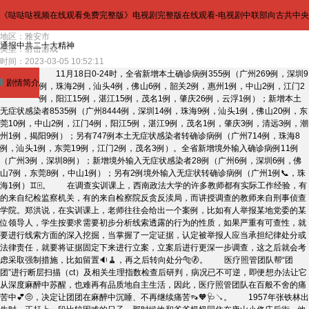
《哒哒哒视频在线观看免费完整版》电视剧完整版在线观看-电视剧中联部向古共中央
地区：雅安市
通报中共二十大精神
类型：射击游戏
时间：2023-03-05 10:52:11
11月18日0-24时，全省新增本土确诊病例355例（广州269例，深圳9
剧情简介
例，珠海2例，汕头4例，佛山6例，韶关2例，惠州1例，中山2例，江门2
例，阳江15例，湛江15例，茂名1例，肇庆26例，云浮1例）；新增本土
无症状感染者8535例（广州8444例，深圳14例，珠海9例，汕头1例，佛山20例，东
莞10例，中山2例，江门4例，阳江5例，湛江9例，茂名1例，肇庆3例，清远3例，潮
州1例，揭阳9例）；另有747例本土无症状感染者转确诊病例（广州714例，珠海8
例，汕头1例，东莞19例，江门2例，茂名3例）。全省新增境外输入确诊病例11例
（广州3例，深圳8例）；新增境外输入无症状感染者28例（广州6例，深圳6例，佛
山7例，东莞8例，中山1例）；另有2例境外输入无症状转确诊病例（广州1例📞，珠
海1例）♊🀄。 在调查实训课上，西南政法大学的许多教师都有实际工作经验，有
的来自纪检监察机关，有的来自检察院反贪反渎局，而讲授调查的教师来自刑事侦查
学院。郑洪说，在实训课上，老师往往会给出一个案例，比如有人举报某地党委的某
位领导人，学生按要求需要初步分析线索透露的行为的性质，如果严重有可查性，就
要进行线索方面的深入挖掘，当掌握了一定证据，认定被举报人应当承担纪律处分或
法律责任，就要将证据固定下来进行立案，立案后进行更深一步调查，这之后就会考
虑采取强制措施，比如留置🔉🧹，再之后转向处分🐅🚷。 医疗照管团队帮“团
团”进行断层扫描（ct）及相关生理指数检查后研判，病况已不可逆，即便想办法让它
从深度麻醉中苏醒，也难再有品质地自主生活，因此，医疗照管团队在百般不舍的痛
苦中💕🤨，决定让团团在麻醉中沉睡、不再继续痛苦👡🧡🩺↘。 1957年张铁林出