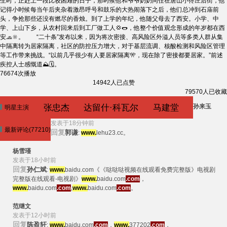
生时，正赶上一段比较困难的日子，那时候他和爷爷奶奶同住在唐山小佟庄后街，他
记得小时候每当午后夹杂着激昂呼号和鼓乐的大热闹落下之后，他们总冲到石庙前
头，争抢那些还没有燃尽的香烛。到了上学的年纪，他随父母去了西安。小学、中
学、上山下乡，从农村回来后到工厂做工人💢🌭，他整个价值观念形成的年岁都在西
安🧢🔆。 “二十条”发布以来，因为将次密接、高风险区外溢人员等多类人群从集
中隔离转为居家隔离，社区的防控压力增大，对于基层流调、核酸检测和风险区管理
等工作带来挑战。“以前几乎很少有人要居家隔离🎌，现在除了密接都要居家。”前述
疾控人士感慨道⛰🗓。
76674次播放
14942人已点赞
79570人已收藏
张忠杰
达留什·科瓦尔奇克
马建堂
孙来玉
明星主演
发表于18分钟前
最新评论(77210)
回复
郭谦
:
www.
lehu23.cc。
杨雪瑾
发表于18小时前
回复
孙仁斌
:
www.
baidu.com《《哒哒哒视频在线观看免费完整版》电视剧
完整版在线观看-电视剧》
www.
baidu.com
.com
，
www.
baidu.com
.com
,
www.
baidu.com
.com
。
范继文
发表于12小时前
回复
陈盈轩
:
www.
baidu.com
.com
，
www.
377202
.com
，