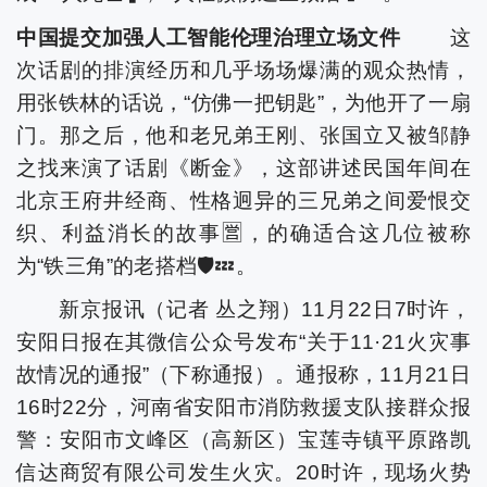
中国提交加强人工智能伦理治理立场文件
这
次话剧的排演经历和几乎场场爆满的观众热情，
用张铁林的话说，“仿佛一把钥匙”，为他开了一扇
门。那之后，他和老兄弟王刚、张国立又被邹静
之找来演了话剧《断金》，这部讲述民国年间在
北京王府井经商、性格迥异的三兄弟之间爱恨交
织、利益消长的故事🈺，的确适合这几位被称
为“铁三角”的老搭档🛡💤。
新京报讯（记者 丛之翔）11月22日7时许，
安阳日报在其微信公众号发布“关于11·21火灾事
故情况的通报”（下称通报）。通报称，11月21日
16时22分，河南省安阳市消防救援支队接群众报
警：安阳市文峰区（高新区）宝莲寺镇平原路凯
信达商贸有限公司发生火灾。20时许，现场火势