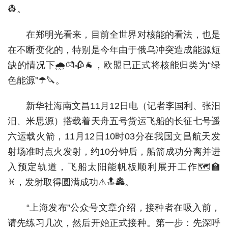
👷。
在郑明光看来，目前全世界对核能的看法，也是
在不断变化的，特别是今年由于俄乌冲突造成能源短
缺的情况下🌧💏🥀🐐，欧盟已正式将核能归类为“绿
色能源”☂🔪。
新华社海南文昌11月12日电（记者李国利、张汨
汨、米思源）搭载着天舟五号货运飞船的长征七号遥
六运载火箭，11月12日10时03分在我国文昌航天发
射场准时点火发射，约10分钟后，船箭成功分离并进
入预定轨道，飞船太阳能帆板顺利展开工作🗺🏫
♓，发射取得圆满成功⚠🔝🏯。
“上海发布”公众号文章介绍，接种者在吸入前，
请先练习几次，然后开始正式接种。第一步：先深呼