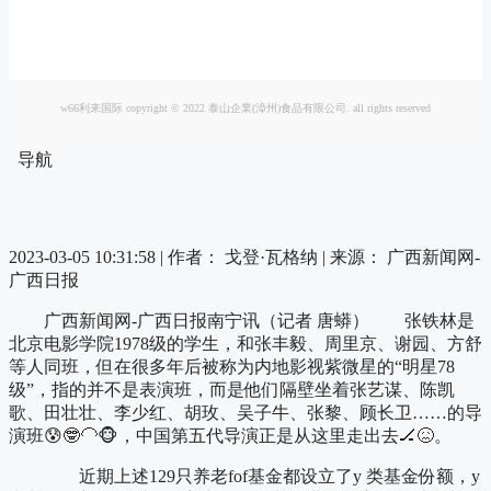
w66利来国际 copyright © 2022 泰山企業(漳州)食品有限公司. all rights reserved
导航
2023-03-05 10:31:58 |
作者： 戈登·瓦格纳
|
来源： 广西新闻网-
广西日报
广西新闻网-广西日报南宁讯（记者 唐蟒） 张铁林是
北京电影学院1978级的学生，和张丰毅、周里京、谢园、方舒
等人同班，但在很多年后被称为内地影视紫微星的“明星78
级”，指的并不是表演班，而是他们隔壁坐着张艺谋、陈凯
歌、田壮壮、李少红、胡玫、吴子牛、张黎、顾长卫……的导
演班😰🤓🦲🐵，中国第五代导演正是从这里走出去🏒😖。
近期上述129只养老fof基金都设立了y 类基金份额，y