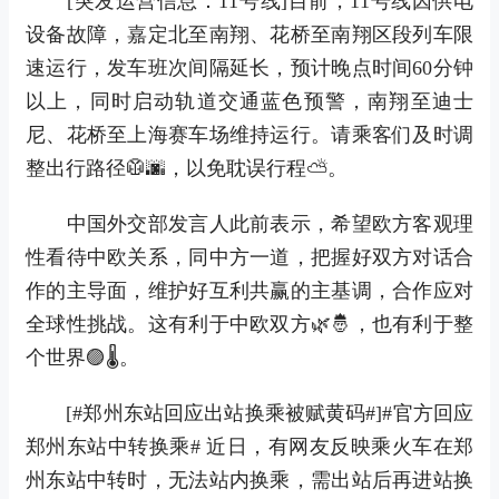
[突发运营信息：11号线]目前，11号线因供电
设备故障，嘉定北至南翔、花桥至南翔区段列车限
速运行，发车班次间隔延长，预计晚点时间60分钟
以上，同时启动轨道交通蓝色预警，南翔至迪士
尼、花桥至上海赛车场维持运行。请乘客们及时调
整出行路径🥼🌆，以免耽误行程⛅。
中国外交部发言人此前表示，希望欧方客观理
性看待中欧关系，同中方一道，把握好双方对话合
作的主导面，维护好互利共赢的主基调，合作应对
全球性挑战。这有利于中欧双方🌿🤴，也有利于整
个世界🟣🌡。
[#郑州东站回应出站换乘被赋黄码#]#官方回应
郑州东站中转换乘# 近日，有网友反映乘火车在郑
州东站中转时，无法站内换乘，需出站后再进站换