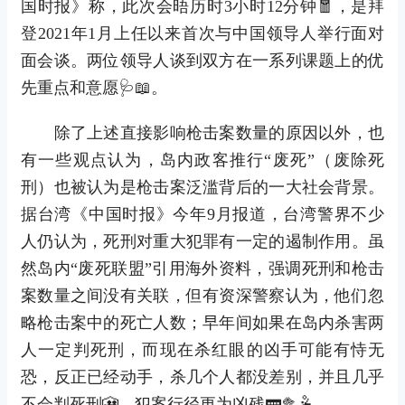
国时报》称，此次会晤历时3小时12分钟🧧，是拜
登2021年1月上任以来首次与中国领导人举行面对
面会谈。两位领导人谈到双方在一系列课题上的优
先重点和意愿🩺📖。
除了上述直接影响枪击案数量的原因以外，也
有一些观点认为，岛内政客推行“废死”（废除死
刑）也被认为是枪击案泛滥背后的一大社会背景。
据台湾《中国时报》今年9月报道，台湾警界不少
人仍认为，死刑对重大犯罪有一定的遏制作用。虽
然岛内“废死联盟”引用海外资料，强调死刑和枪击
案数量之间没有关联，但有资深警察认为，他们忽
略枪击案中的死亡人数；早年间如果在岛内杀害两
人一定判死刑，而现在杀红眼的凶手可能有恃无
恐，反正已经动手，杀几个人都没差别，并且几乎
不会判死刑🎦，犯案行径更为凶残🚃🥦🤽。