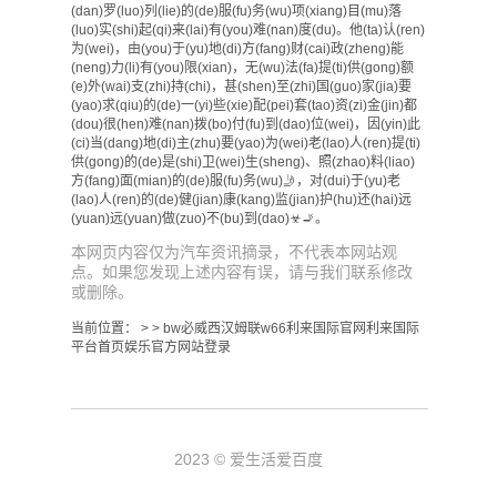
(dan)罗(luo)列(lie)的(de)服(fu)务(wu)项(xiang)目(mu)落
(luo)实(shi)起(qi)来(lai)有(you)难(nan)度(du)。他(ta)认(ren)
为(wei)，由(you)于(yu)地(di)方(fang)财(cai)政(zheng)能
(neng)力(li)有(you)限(xian)，无(wu)法(fa)提(ti)供(gong)额
(e)外(wai)支(zhi)持(chi)，甚(shen)至(zhi)国(guo)家(jia)要
(yao)求(qiu)的(de)一(yi)些(xie)配(pei)套(tao)资(zi)金(jin)都
(dou)很(hen)难(nan)拨(bo)付(fu)到(dao)位(wei)，因(yin)此
(ci)当(dang)地(di)主(zhu)要(yao)为(wei)老(lao)人(ren)提(ti)
供(gong)的(de)是(shi)卫(wei)生(sheng)、照(zhao)料(liao)
方(fang)面(mian)的(de)服(fu)务(wu)🤳，对(dui)于(yu)老
(lao)人(ren)的(de)健(jian)康(kang)监(jian)护(hu)还(hai)远
(yuan)远(yuan)做(zuo)不(bu)到(dao)☣🚬。
本网页内容仅为汽车资讯摘录，不代表本网站观
点。如果您发现上述内容有误，请与我们联系修改
或删除。
当前位置： > > bw必威西汉姆联w66利来国际官网利来国际
平台首页娱乐官方网站登录
2023 © 爱生活爱百度