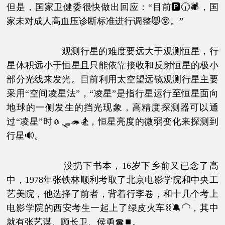
但是，国家卫健委很快做出回应：“目前🅿🕡🕷，国
家未对成人高血压诊断标准进行调整😾😵。”
观测行星的难度要远大于观测恒星，行
星体积远小于恒星且只能依靠接收和反射恒星的极小
部分光线来发光。目前利用太空望远镜观测行星主要
采用“空间凌星法”，“凌星”是指行星运行至恒星面向
地球的一侧发生的挡光现象，高精度探测器可以通
过“凌星”时🧄🛷🦔🏂，恒星亮度的微弱变化来探测到
行星🔊。
没扔下书本，16岁下乡前又已念了高
中，1978年张铁林顺利考取了北京电影学院和中央工
艺美院，他选择了前者，背着行李卷，和十几个考上
电影学院的西安考生一起上了绿皮火车⛓🔕🦲，其中
就有张艺谋、顾长卫、侯勇☎⏹。