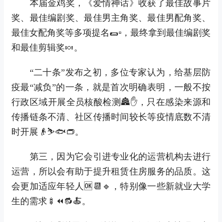
本届金鸡奖，《爱情神话》收获了最佳故事片
奖、最佳编剧奖、最佳男主角奖、最佳男配角奖、
最佳女配角奖等多项提名🌯▫，最终拿到最佳编剧奖
和最佳剪辑奖🍬。
“二十条”发布之初，多位专家认为，给基层防
疫最“减负”的一条，就是首次明确表明，一般不按
行政区域开展全员核酸检测🏯✋，只在感染来源和
传播链条不清、社区传播时间较长等疫情底数不清
时开展👴⛷🐟👝。
第三，因为它会引进专业化的运营机构去进行
运营，所以会有助于提升租赁住房服务的品质。这
会更加适应年轻人🆗📆🔹，特别像一些新就业大学
生的需求🍢⏪🔂🍝。