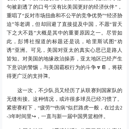
句被剧透了的口号“没有比美国更好的经济伙伴”，
重唱了“反对市场扭曲和不公平的竞争优势”“经济胁
迫”等老调，但却回避了直接提及中国，不愿“冒天
下之大不韪”大概是其中的重要原因之一。尽管如
此，彭博社报道的标题还是说，哈里斯试图“劝
诱”亚洲。可见，美国对亚太的真实心思已是路人
皆知。对美国的地缘政治操弄，亚太地区已经产生
下意识的警惕，与美国霸权行为的斗争🔽📔，将获
得更广泛的支持🎏。
这一次，不少队员又经历了从联赛到国家队的
无缝衔接。这种情况，或许很多球员已经习惯了。
紧密赛程下，“疲劳”“伤病”似拦路虎一般，在过去2
-3年时间里↪，一直与新一届中国男篮相伴。