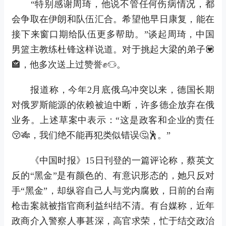
“特别感谢周琦，他说不管任何伤病情况，都
会争取在伊朗和队伍汇合。希望他早日康复，能在
接下来窗口期给队伍更多帮助。”谈起周琦，中国
男篮主教练杜锋这样说道。对于挑起大梁的弟子💟
🏤，他多次送上过赞誉✊♋。
报道称，今年2月底俄乌冲突以来，德国长期
对俄罗斯能源的依赖被迫中断，许多德企放弃在俄
业务。上述草案中表示：“这是政客和企业的责任
😚🎋，我们绝不能再犯类似错误🤔🕺。”
《中国时报》15日刊登的一篇评论称，蔡英文
反的“黑金”是有颜色的、有意识形态的，她只反对
手“黑金”，却纵容自己人与党内腐败，日前的台南
枪击案就被指官商利益纠结不清。有台媒称，近年
政商介入警察人事甚深，高官求荣，忙于结交政治