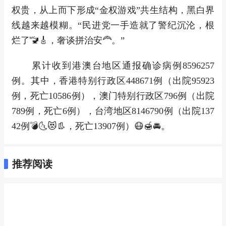
权贵，从上而下形成“金权游戏”共生结构，黑白界
线越来越模糊。“民进党一手造就了警纪沉沦，根
烂了🚾🎸，奢谈拼治安🦰。”
累计收到港澳台地区通报确诊病例8596257
例。其中，香港特别行政区448671例（出院95923
例，死亡10586例），澳门特别行政区796例（出院
789例，死亡6例），台湾地区8146790例（出院137
42例💣🌜😻👢，死亡13907例）😷🍯🚘。
推荐阅读