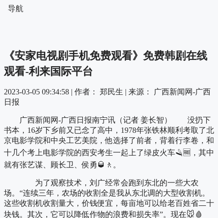
导航
《安家电视剧手机免费观看》免费韩剧在线
观看-利来国际平台
2023-03-05 09:34:58 |
作者： 郑民生
|
来源： 广西新闻网-广西
日报
广西新闻网-广西日报南宁讯（记者 姜长智） 没扔下
书本，16岁下乡前又已念了高中，1978年张铁林顺利考取了北
京电影学院和中央工艺美院，他选择了前者，背着行李卷，和
十几个考上电影学院的西安考生一起上了绿皮火车🪒🆓，其中
就有张艺谋、顾长卫、侯勇🥃🚶。
为了观察技术，刘广经常会跑到东北的一些大农
场。“连续三年，农场的收割全是我从东北调的大型收割机。
这些收割机收割量大，价钱便宜，每亩地可以给老百姓省二十
块钱。其次，它可以降低作物的浪费和损失率”。现在🐭🩸