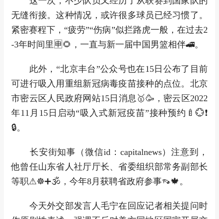
这一次，不少队员又经历了从联赛到国家队的
无缝衔接。这种情况，或许很多球员已经习惯了。
紧密赛程下，“疲劳”“伤病”似拦路虎一般，在过去2
-3年时间里🈸🌻，一直与新一届中国男篮相伴🚄。
此外，“北京丰台”公众号也在15日公布了目前
可进行吸入用重组新冠病毒疫苗接种的点位。北京
市密云区人民政府网站15日消息🥇🥳，密云区2022
年11月15日启动“吸入式新冠疫苗”接种预约🍼💮❗
🔒。
长安街知事（微信id：capitalnews）注意到，
他曾任山东省人社厅厅长、省委组织部常务副部长
等职⚠☸➕🕉，今年8月获聘省政府参事👡🍁。
今天外交部发言人毛宁在回应记者相关提问时