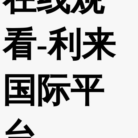
看-利来
国际平
台