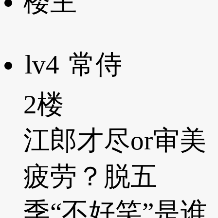
楼主
lv4
常侍
2楼
江郎才尽or审美
疲劳？脱五
季“不好笑”是谁