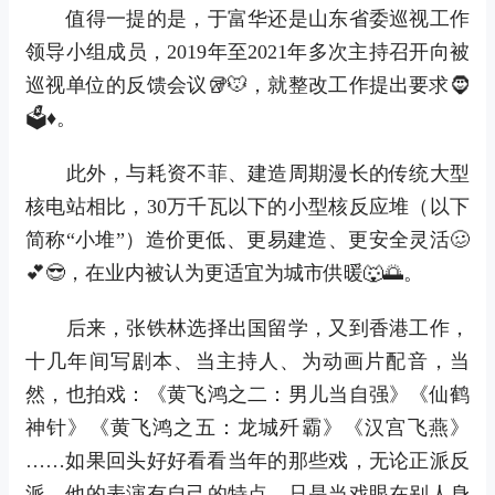
值得一提的是，于富华还是山东省委巡视工作
领导小组成员，2019年至2021年多次主持召开向被
巡视单位的反馈会议🥡🐭，就整改工作提出要求🧔
🗳♦。
此外，与耗资不菲、建造周期漫长的传统大型
核电站相比，30万千瓦以下的小型核反应堆（以下
简称“小堆”）造价更低、更易建造、更安全灵活🥴
💕😎，在业内被认为更适宜为城市供暖🐺🌅。
后来，张铁林选择出国留学，又到香港工作，
十几年间写剧本、当主持人、为动画片配音，当
然，也拍戏：《黄飞鸿之二：男儿当自强》《仙鹤
神针》《黄飞鸿之五：龙城歼霸》《汉宫飞燕》
……如果回头好好看看当年的那些戏，无论正派反
派，他的表演有自己的特点，只是当戏眼在别人身