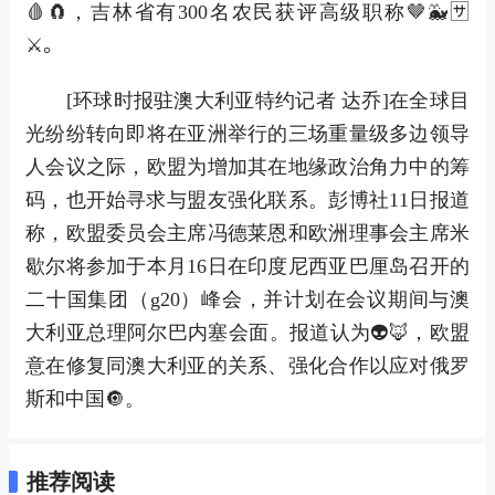
🩸🧲，吉林省有300名农民获评高级职称🤎🐳🈂
⚔。
[环球时报驻澳大利亚特约记者 达乔]在全球目
光纷纷转向即将在亚洲举行的三场重量级多边领导
人会议之际，欧盟为增加其在地缘政治角力中的筹
码，也开始寻求与盟友强化联系。彭博社11日报道
称，欧盟委员会主席冯德莱恩和欧洲理事会主席米
歇尔将参加于本月16日在印度尼西亚巴厘岛召开的
二十国集团（g20）峰会，并计划在会议期间与澳
大利亚总理阿尔巴内塞会面。报道认为👽🦊，欧盟
意在修复同澳大利亚的关系、强化合作以应对俄罗
斯和中国🔘。
推荐阅读