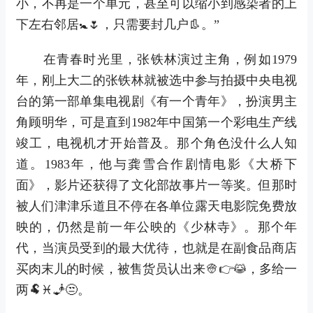
小，不再是一个单元，甚至可以缩小到感染者的上
下左右邻居🚼🌷，只需要封几户👢。”
在青春时光里，张铁林演过主角，例如1979
年，刚上大二的张铁林就被选中参与拍摄中央电视
台的第一部单集电视剧《有一个青年》，扮演男主
角顾明华，可是直到1982年中国第一个彩电生产线
竣工，电视机才开始普及。那个角色没什么人知
道。1983年，他与龚雪合作剧情电影《大桥下
面》，影片还获得了文化部故事片一等奖。但那时
被人们津津乐道且不停在各单位露天电影院免费放
映的，仍然是前一年公映的《少林寺》。那个年
代，当演员受到的最大优待，也就是在副食品商店
买肉末儿的时候，被售货员认出来👳👉😹，多给一
两🐏♓🧞😒。