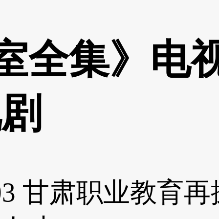
室全集》电
视剧
03
甘肃职业教育再