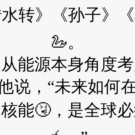
转水转》《孙子》《
🦢。
能源本身角度考
他说，“未来如何
核能🤧，是全球必