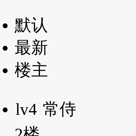
默认
最新
楼主
lv4
常侍
2楼